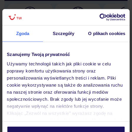
Lider niskich cen
Największe biuro
30 lat w P
podróży w Polsce
Zgoda
Szczegóły
O plikach cookies
Szanujemy Twoją prywatność
Używamy technologii takich jak pliki cookie w celu
Hotel
poprawy komfortu użytkowania strony oraz
personalizowania wyświetlanych treści i reklam. Pliki
cookie wykorzystywane są także do analizowania ruchu
Pokoje
na naszej stronie oraz oferowania funkcji mediów
społecznościowych. Brak zgody lub jej wycofanie może
negatywnie wpłynąć na niektóre funkcje strony.
Wyżywienie
Klikając „Zezwól na wszystkie” wyrażasz zgodę na
umieszczenie wszystkich plików cookie. Możesz jednak
personalizować swój wybór wchodząc w zakładkę