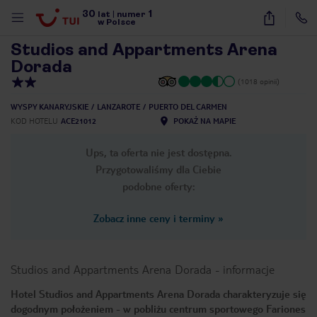
30
1
1
/
18
lat
|
numer
w Polsce
Studios and Appartments Arena
Dorada
(1018 opinii)
WYSPY KANARYJSKIE
LANZAROTE
PUERTO DEL CARMEN
KOD HOTELU
ACE21012
POKAŻ NA MAPIE
Ups, ta oferta nie jest dostępna.
Przygotowaliśmy dla Ciebie
podobne oferty:
Zobacz inne ceny i terminy
»
Studios and Appartments Arena Dorada
-
informacje
Hotel Studios and Appartments Arena Dorada charakteryzuje się
nute
dogodnym położeniem - w pobliżu centrum sportowego Fariones