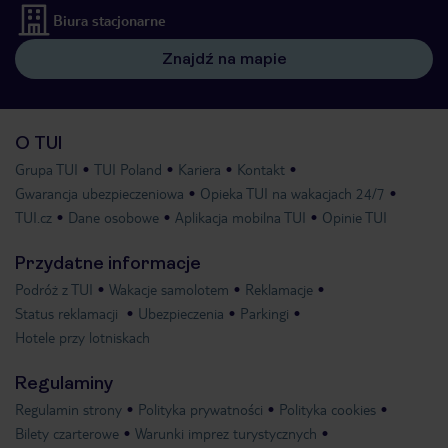
Biura stacjonarne
Znajdź na mapie
O TUI
Grupa TUI
TUI Poland
Kariera
Kontakt
Gwarancja ubezpieczeniowa
Opieka TUI na wakacjach 24/7
TUI.cz
Dane osobowe
Aplikacja mobilna TUI
Opinie TUI
Przydatne informacje
Podróż z TUI
Wakacje samolotem
Reklamacje
Status reklamacji
Ubezpieczenia
Parkingi
Hotele przy lotniskach
Regulaminy
Regulamin strony
Polityka prywatności
Polityka cookies
Bilety czarterowe
Warunki imprez turystycznych