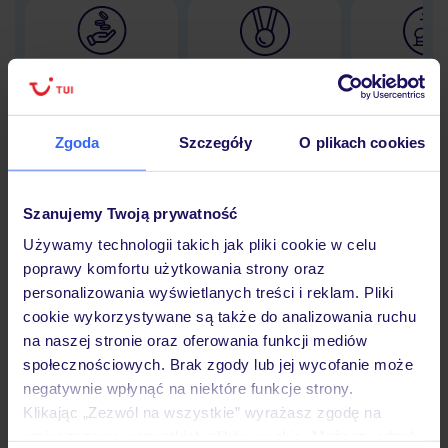
Lider niskich cen
Największe biuro
30 lat w P
podróży w Polsce
Zgoda
Szczegóły
O plikach cookies
Hotel
Szanujemy Twoją prywatność
Używamy technologii takich jak pliki cookie w celu
poprawy komfortu użytkowania strony oraz
Opinie
personalizowania wyświetlanych treści i reklam. Pliki
cookie wykorzystywane są także do analizowania ruchu
na naszej stronie oraz oferowania funkcji mediów
Pokoje
społecznościowych. Brak zgody lub jej wycofanie może
negatywnie wpłynąć na niektóre funkcje strony.
Klikając „Zezwól na wszystkie” wyrażasz zgodę na
Wyżywienie
umieszczenie wszystkich plików cookie. Możesz jednak