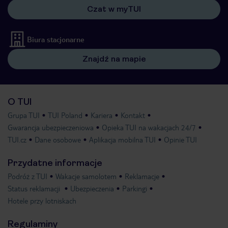
Czat w myTUI
Biura stacjonarne
Znajdź na mapie
O TUI
Grupa TUI
TUI Poland
Kariera
Kontakt
Gwarancja ubezpieczeniowa
Opieka TUI na wakacjach 24/7
TUI.cz
Dane osobowe
Aplikacja mobilna TUI
Opinie TUI
Przydatne informacje
Podróż z TUI
Wakacje samolotem
Reklamacje
Status reklamacji
Ubezpieczenia
Parkingi
Hotele przy lotniskach
Regulaminy