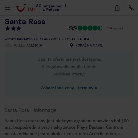
30
1
1
/
27
lat
|
numer
w Polsce
Santa Rosa
(3024 opinie)
WYSPY KANARYJSKIE
LANZAROTE
COSTA TEGUISE
KOD HOTELU
ACE22010
POKAŻ NA MAPIE
Ups, ta oferta nie jest dostępna.
Przygotowaliśmy dla Ciebie
podobne oferty:
Zobacz inne ceny i terminy
»
Santa Rosa
-
informacje
Santa Rosa otoczony jest pięknym ogrodem o powierzchni 300
m2, bezpośrednio przy małej zatoce Playa Bastian. Centrum
nute
miasta oddalone jest o około 1 km, stolica Arrecife 6 km, a