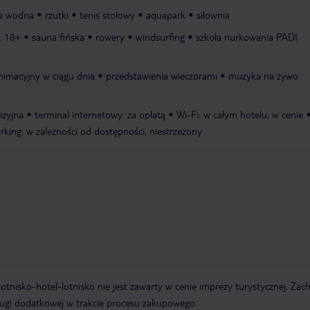
ka wodna
rzutki
tenis stołowy
aquapark
siłownia
: 18+
sauna fińska
rowery
windsurfing
szkoła nurkowania PADI
imacyjny w ciągu dnia
przedstawienia wieczorami
muzyka na żywo
izyjna
terminal internetowy: za opłatą
Wi-Fi: w całym hotelu, w cenie
rking: w zależności od dostępności, niestrzeżony
e lotnisko-hotel-lotnisko nie jest zawarty w cenie imprezy turystycznej. Za
ługi dodatkowej w trakcie procesu zakupowego.