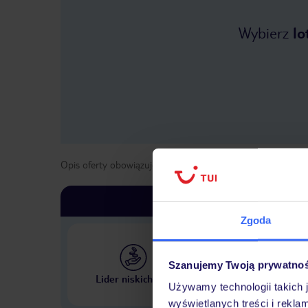
Wybierz
lo
Opis oferty obowiązuje dla wyjazdów w terminie
od
31 paź
Zgoda
Szanujemy Twoją prywatno
Największe biuro podr
Lider niskich cen
w Polsce
Używamy technologii takich 
wyświetlanych treści i rekla