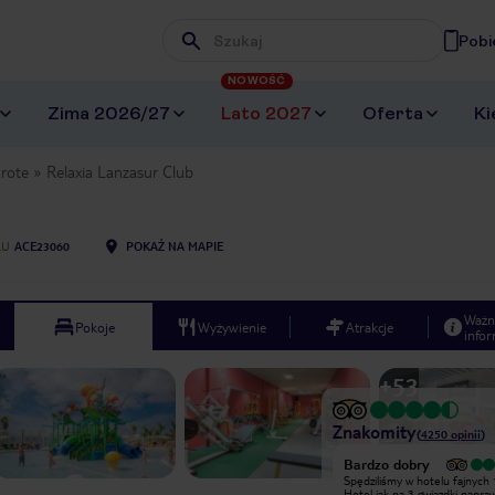
Pobi
Wpisz frazę, której szukasz
NOWOŚĆ
Zima 2026/27
Lato 2027
Oferta
Ki
rote
Relaxia Lanzasur Club
LU
ACE23060
POKAŻ NA MAPIE
Ważn
Pokoje
Wyżywienie
Atrakcje
infor
+
53
Znakomity
(
4250
opinii
)
Wyjątkowy
Bardzo dobry
Świetne wakacje. Polecam hotel z
Spędziliśmy w hotelu fajnych 
całego serca. Wszystko począwszy od
Hotel jak na 3 gwiazdki napra