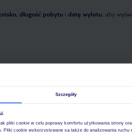
tnisko
,
długość pobytu
i
datę wylotu
, aby wyświe
dziernika 2026
do
24 kwietnia 2027
Dlaczego warto wybrać TUI?
Szczegóły
ść
óży
Tylko u nas opieka na
10
30 lat w Polsce
wakacjach 24/7
jak pliki cookie w celu poprawy komfortu użytkowania strony or
m. Pliki cookie wykorzystywane są także do analizowania ruchu 