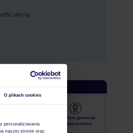
tlić oferty.
O plikach cookies
 000 hoteli w ponad 50
Najwyższa gwarancja
krajach
ubezpieczeniowa
az personalizowania
na naszej stronie oraz