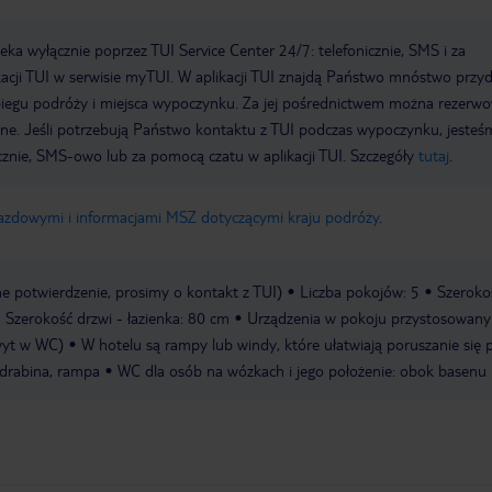
a wyłącznie poprzez TUI Service Center 24/7: telefonicznie, SMS i za
acji TUI w serwisie myTUI. W aplikacji TUI znajdą Państwo mnóstwo przy
biegu podróży i miejsca wypoczynku. Za jej pośrednictwem można rezerw
wne. Jeśli potrzebują Państwo kontaktu z TUI podczas wypoczynku, jeste
icznie, SMS-owo lub za pomocą czatu w aplikacji TUI. Szczegóły
tutaj
.
jazdowymi i informacjami MSZ dotyczącymi kraju podróży
.
 potwierdzenie, prosimy o kontakt z TUI)
Liczba pokojów: 5
Szeroko
Szerokość drzwi - łazienka: 80 cm
Urządzenia w pokoju przystosowany
wyt w WC)
W hotelu są rampy lub windy, które ułatwiają poruszanie się 
 drabina, rampa
WC dla osób na wózkach i jego położenie: obok basenu