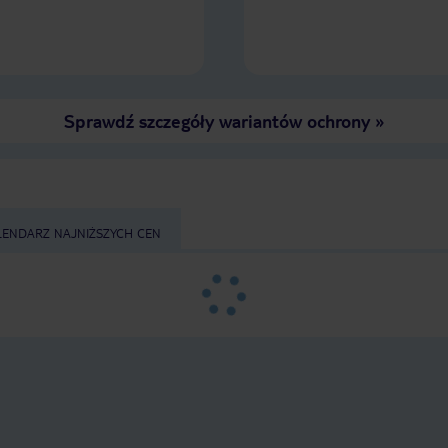
szkoda dziecka i szkoda, że ten kto
zabrał konsole nie widział łez i smutku
syna.
Sprawdź szczegóły wariantów ochrony
»
LENDARZ NAJNIŻSZYCH CEN