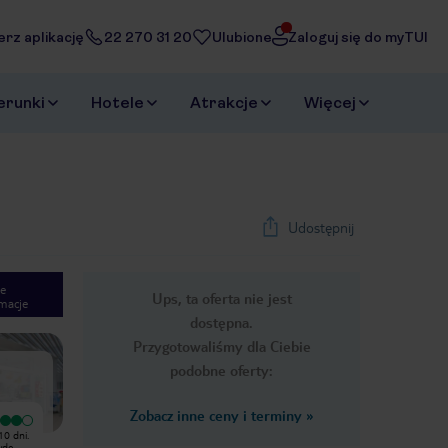
erz aplikację
22 270 31 20
Ulubione
Zaloguj się do myTUI
erunki
Hotele
Atrakcje
Więcej
Udostępnij
e
Ups, ta oferta nie jest
macje
1
/
59
dostępna.
Next slide
Przygotowaliśmy dla Ciebie
podobne oferty:
Zobacz inne ceny i terminy
»
Wyjątkowy
Recepcja uprzejma, pokoje
10 dni.
Super hotel, doskonale położony,
przestronne i wyposażone, ale
wdę
kilka minut spacerkiem od Ocenu,