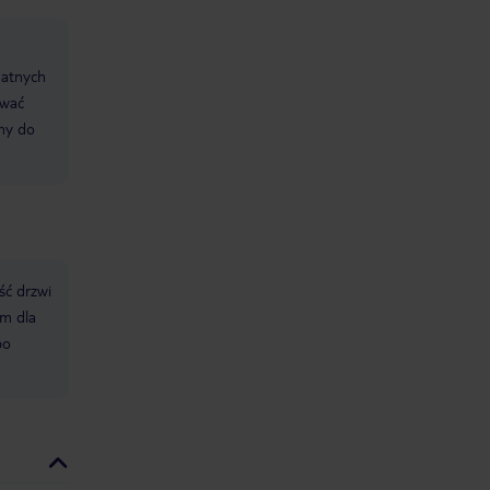
datnych
ować
śmy do
ść drzwi
m dla
po