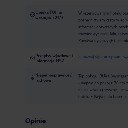
Opieka TUI na
W rezerwowanym hotelu opiek
wakacjach 24/7
pośrednictwem czatu w aplik
informacji dotyczących prze
również wycieczki fakultaty
Państwa dyspozycji: telefon
Przepisy wjazdowe i
Zapoznaj się z przepisami w
informacje MSZ
Niepełnosprawność
Typ pokoju: BUX1 (wymagane
ruchowa
- wejście do pokoju: 70 cm
os. na wózku (prysznic, uch
hotelu
Wejście do basenu:
Opinie