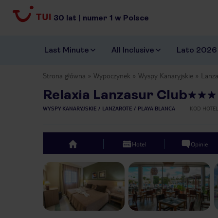
30
lat
|
numer
1
w Polsce
Last Minute
All Inclusive
Lato 2026
Strona główna
Wypoczynek
Wyspy Kanaryjskie
Lanza
Relaxia Lanzasur Club
WYSPY KANARYJSKIE
LANZAROTE
PLAYA BLANCA
KOD HOTE
Hotel
Opinie
top
Previous slide