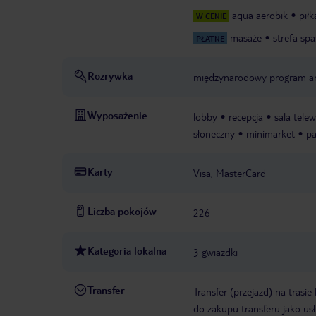
aqua aerobik
pił
W CENIE
masaże
strefa spa
PŁATNE
Rozrywka
międzynarodowy program an
Wyposażenie
lobby
recepcja
sala telew
słoneczny
minimarket
pa
Karty
Visa, MasterCard
Liczba pokojów
226
Kategoria lokalna
3 gwiazdki
Transfer
Transfer (przejazd) na trasi
do zakupu transferu jako us