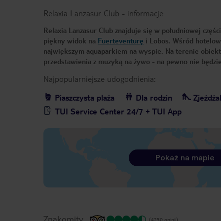
Relaxia Lanzasur Club
-
informacje
Relaxia Lanzasur Club znajduje się w południowej części
piękny widok na
Fuerteventurę
i Lobos. Wśród hotelowy
największym aquaparkiem na wyspie. Na terenie obiekt
przedstawienia z muzyką na żywo - na pewno nie będziec
Najpopularniejsze udogodnienia:
Piaszczysta plaża
Dla rodzin
Zjeżdżal
TUI Service Center 24/7 + TUI App
Pokaż na mapie
Znakomity
(4250 opinii)