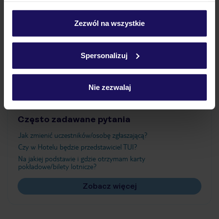
Wyżywienie
personalizować swój wybór wchodząc w zakładkę
„Szczegóły”
Zezwól na wszystkie
Szczegółowe informacje o plikach cookie znajdziesz
Atrakcje
w
polityce plików cookies
oraz
polityce prywatności
.
Spersonalizuj
Ważne informacje
Nie zezwalaj
Często zadawane pytania
Jak zmienić uczestników/osobę zgłaszającą?
Czy w Hotelu będzie przedstawiciel TUI?
Na jakiej podstawie i gdzie otrzymam karty
pokładowe/bilety lotnicze?
Zobacz więcej