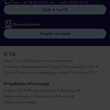
pon. – pt. 08:00–22:00, sob. – niedz. 09:00–21:00
Czat w myTUI
Biura stacjonarne
Znajdź na mapie
O TUI
Grupa TUI
TUI Poland
Kariera
Kontakt
Gwarancja ubezpieczeniowa
Opieka TUI na wakacjach 24/7
TUI.cz
Dane osobowe
Aplikacja mobilna TUI
Opinie TUI
Przydatne informacje
Podróż z TUI
Wakacje samolotem
Reklamacje
Status reklamacji
Ubezpieczenia
Parkingi
Hotele przy lotniskach