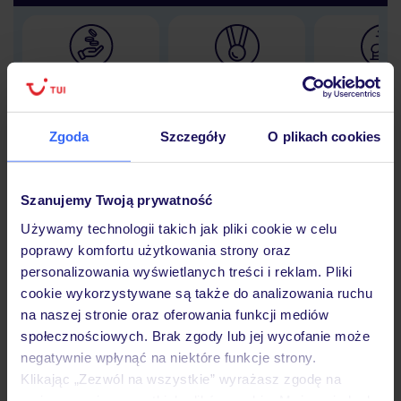
Lider niskich cen
Największe biuro
30 lat w P
podróży w Polsce
Zgoda
Szczegóły
O plikach cookies
Szanujemy Twoją prywatność
Hotel
Używamy technologii takich jak pliki cookie w celu
poprawy komfortu użytkowania strony oraz
personalizowania wyświetlanych treści i reklam. Pliki
Opinie
cookie wykorzystywane są także do analizowania ruchu
na naszej stronie oraz oferowania funkcji mediów
społecznościowych. Brak zgody lub jej wycofanie może
Pokoje
negatywnie wpłynąć na niektóre funkcje strony.
Klikając „Zezwól na wszystkie” wyrażasz zgodę na
umieszczenie wszystkich plików cookie. Możesz jednak