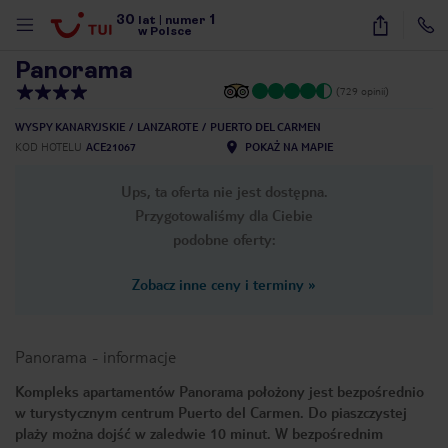
30
1
1
/
33
lat
|
numer
w Polsce
Panorama
(729 opinii)
WYSPY KANARYJSKIE
LANZAROTE
PUERTO DEL CARMEN
KOD HOTELU
ACE21067
POKAŻ NA MAPIE
Ups, ta oferta nie jest dostępna.
Przygotowaliśmy dla Ciebie
podobne oferty:
Zobacz inne ceny i terminy
»
Panorama
-
informacje
Kompleks apartamentów Panorama położony jest bezpośrednio
w turystycznym centrum Puerto del Carmen. Do piaszczystej
nute
plaży można dojść w zaledwie 10 minut. W bezpośrednim