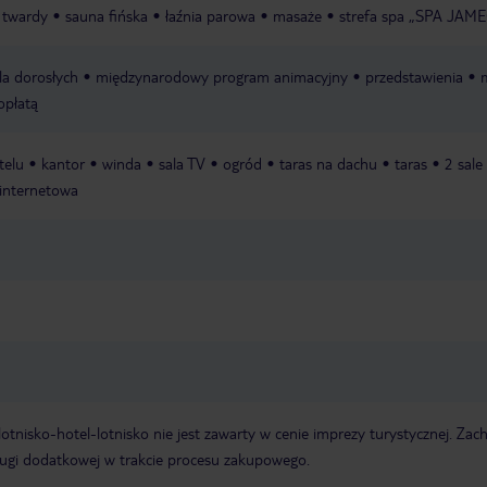
t twardy
sauna fińska
łaźnia parowa
masaże
strefa spa „SPA JAM
a dorosłych
międzynarodowy program animacyjny
przedstawienia
 opłatą
telu
kantor
winda
sala TV
ogród
taras na dachu
taras
2 sale
internetowa
e lotnisko-hotel-lotnisko nie jest zawarty w cenie imprezy turystycznej. Za
ługi dodatkowej w trakcie procesu zakupowego.