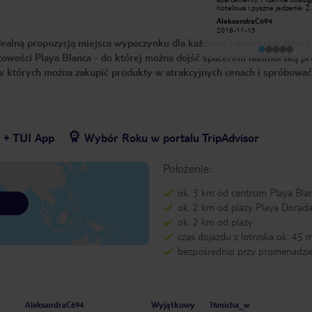
sprzątane pokoje myte podłogi
hotelowa i pyszne jedzenie. Z
odkurzane. Jedzenie przepyszne
czystym sumieniem polecam 
Zuzia J
AleksandraC694
bardzo dużo i bardzo różnorodne.
hotel, każdemu kto wybiera s
2018-07-27
2018-11-13
Animatorzy super ! Pełni energii
Lanzarote. Jest idealny zarów
ealną propozycją miejsca wypoczynku dla każdego. Obiekt charaktery
zachęcający do zabawy i ćwiczeń. W
par jak i rodzin z dziećmi.
hotelu cały czas coś się dzieje nie
scowości Playa Blanca - do której można dojść spacerem nadmorską p
można narzekać ze jest nudno. Dużo
koncertów występów magików dużo
 w których można zakupić produkty w atrakcyjnych cenach i spróbować
atrakcji dla dzieci.
7 + TUI App
Wybór Roku w portalu TripAdvisor
Położenie:
ok. 3 km od centrum Playa Bla
ok. 2 km od plaży Playa Dorad
ok. 2 km od plaży
czas dojazdu z lotniska ok. 45 
bezpośrednio przy promenadzi
Wyjątkowy
AleksandraC694
76micha_w