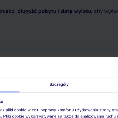
tnisko
,
długość pobytu
i
datę wylotu
, aby wyświe
dziernika 2026
do
24 kwietnia 2027
Dlaczego warto wybrać TUI?
Szczegóły
ść
óży
Tylko u nas opieka na
10
30 lat w Polsce
wakacjach 24/7
jak pliki cookie w celu poprawy komfortu użytkowania strony or
m. Pliki cookie wykorzystywane są także do analizowania ruchu 