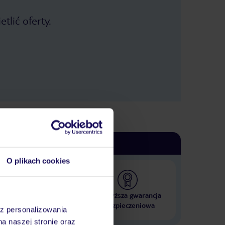
tlić oferty.
O plikach cookies
 000 hoteli w ponad 50
Najwyższa gwarancja
krajach
ubezpieczeniowa
az personalizowania
na naszej stronie oraz