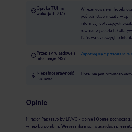
Opieka TUI na
W rezerwowanym hotelu opiek
wakacjach 24/7
pośrednictwem czatu w aplik
informacji dotyczących prze
również wycieczki fakultaty
Państwa dyspozycji: telefon
Przepisy wjazdowe i
Zapoznaj się z przepisami w
informacje MSZ
Niepełnosprawność
Hotel nie jest przystosowan
ruchowa
Opinie
Mirador Papagayo by LIVVO
-
opinie
|
Opinie pochodzą z 
w języku polskim. Więcej informacji o zasadach prezent