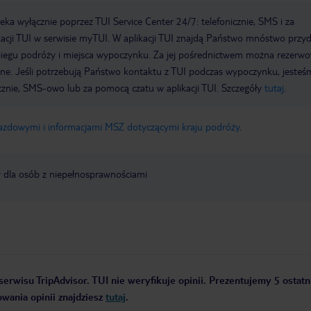
a wyłącznie poprzez TUI Service Center 24/7: telefonicznie, SMS i za
acji TUI w serwisie myTUI. W aplikacji TUI znajdą Państwo mnóstwo przy
biegu podróży i miejsca wypoczynku. Za jej pośrednictwem można rezerw
wne. Jeśli potrzebują Państwo kontaktu z TUI podczas wypoczynku, jeste
icznie, SMS-owo lub za pomocą czatu w aplikacji TUI. Szczegóły
tutaj
.
jazdowymi i informacjami MSZ dotyczącymi kraju podróży
.
y dla osób z niepełnosprawnościami
serwisu TripAdvisor. TUI nie weryfikuje opinii. Prezentujemy 5 ostatni
owania opinii znajdziesz
tutaj
.