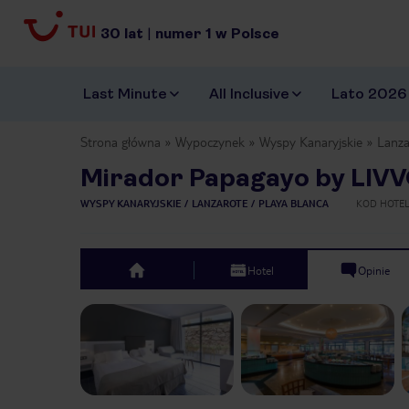
30
lat
|
numer
1
w Polsce
Last Minute
All Inclusive
Lato 2026
Strona główna
Wypoczynek
Wyspy Kanaryjskie
Lanza
Mirador Papagayo by LIV
WYSPY KANARYJSKIE
LANZAROTE
PLAYA BLANCA
KOD HOTE
Hotel
Opinie
top
Previous slide