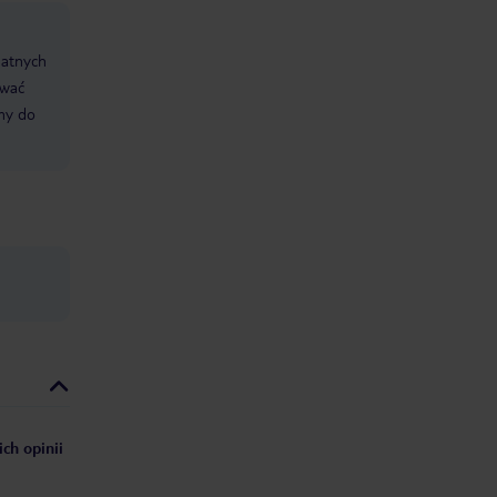
datnych
ować
śmy do
ch opinii