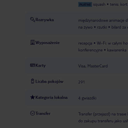
squash
tenis: kor
PŁATNE
Rozrywka
międzynarodowe animacje dl
na żywo
rzutki
bilard za
Wyposażenie
recepcja
Wi-Fi: w całym ho
konferencyjne
kawiarenka 
Karty
Visa, MasterCard
Liczba pokojów
291
Kategoria lokalna
4 gwiazdki
Transfer
Transfer (przejazd) na trasi
do zakupu transferu jako us