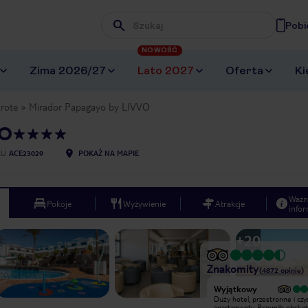
Pobi
Wpisz frazę, której szukasz
NOWOŚĆ
Zima 2026/27
Lato 2027
Oferta
Ki
rote
Mirador Papagayo by LIVVO
VO
LU
ACE23029
POKAŻ NA MAPIE
Ważn
Pokoje
Wyżywienie
Atrakcje
infor
+
20
Znakomity
(
4872
opinie
)
Wyjątkowy
Wyjątkowy
Najlepszy hotel jaki mógł się trafić.
Duży hotel, przestronne i czy
Pokój czysty duży. Codziennie
apartamenty. Przemiła obsług