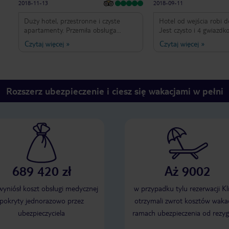
2018-11-13
2018-09-11
Duży hotel, przestronne i czyste
Hotel od wejścia robi 
apartamenty. Przemiła obsługa
Jest czysto i 4 gwiazdk
hotelowa i pyszne jedzenie. Z czystym
podzielony na dwie czę
Czytaj więcej
»
Czytaj więcej
»
sumieniem polecam ten hotel,
przejściem podziemnym
każdemu kto wybiera się na
główna nowoczesna i cz
Lanzarote. Jest idealny zarówno dla
zabudową typu bungal
par jak i rodzin z dziećmi.
domki). Obie posiadają
i bary przy basenach. 
Rozszerz ubezpieczenie i ciesz się wakacjami w pełni
"rodzinna" w mojej opi
podniesienia standardu
końca zasługuje na 4 gw
oczywiście nie oznacza, ż
Restauracja znajduje s
głównym. Serwuje śnia
oraz kolacje. Wszystko 
bufetu. Jedzenie jest 
689 420 zł
Aż 9002
wyborze oraz jest go du
osoby, które nie gustuj
owocach morza mogą tr
 wyniósł koszt obsługi medycznej
w przypadku tylu rezerwacji Kl
nosem ale w mojej opin
pokryty jednorazowo przez
otrzymali zwrot kosztów wakac
mięsnych i jarskich jes
ubezpieczyciela
ramach ubezpieczenia od rezyg
wybór. Barów jest kilka
basenach i dwa w bud