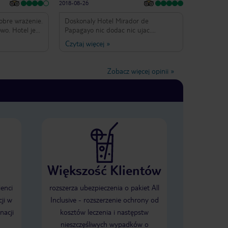
2018-08-26
dobre wrażenie.
Doskonaly Hotel Mirador de
owo. Hotel jest
Papagayo nic dodac nic ujac.
ści połączone
Obsluga doskonala, jedzenie
Czytaj więcej
»
. Część
wspaniale, smaczne i do tego
ęść rodzinna z
roznorodne 6+, pokoje rewelacja.
ow (piętrowe
Dzieci wiecej niz zadowolone a trudno
Zobacz więcej opinii
»
 swoje baseny
je zadowolic. Dziekuje za wspaniale
Część
8dni pozdrawiam caly Hotel Mirador
nii wymaga
de Papagayo
, gdyż nie do
iazdki. To
e jest źle.
ię w budynku
dania, obiady
w formie
dobre, w dużym
Większość Klientów
żo :-). Jedynie
ą w rybach i
ochę kręcić
ienci
rozszerza ubezpieczenia o pakiet All
ii dań
ji w
Inclusive - rozszerzenie ochrony od
t również duży
nacji
kosztów leczenia i następstw
 - dwa przy
ynku głównym
nieszczęśliwych wypadków o