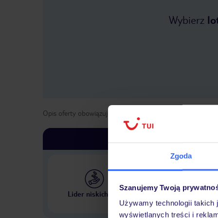
Wybierz
lo
Opis oferty obowiązuje dla wyjazdów w terminie
od
31 paź
Zgoda
Szanujemy Twoją prywatno
Największe biuro podr
Lider niskich cen
w Polsce
Używamy technologii takich 
wyświetlanych treści i rekla