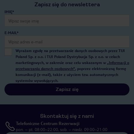
Zapisz się do newslettera
IMIĘ*
E-MAIL*
Wyrażam zgodę na przetwarzanie danych osobowych przez TUI
Poland Sp. z o.o. i TUI Poland Dystrybucja Sp. z o.o. w celach
marketingowych, w zakresie oraz celu wskazanym w
„Informacji o
przetwarzaniu danych osobowych”
, poprzez elektroniczną formę
komunikacji (e-mail), także z użyciem tzw. automatycznych
systemów wywołujących.
Zapisz się
Skontaktuj się z nami
Telefoniczne Centrum Rezerwacji
pon. – pt. 08:00–22:00, sob. – niedz. 09:00–21:00