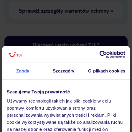
Sprawdź szczegóły wariantów ochrony
»
Dlaczego warto wybrać TUI?
Zgoda
Szczegóły
O plikach cookies
Lider niskich cen
Największe biuro
30 lat w P
podróży w Polsce
Szanujemy Twoją prywatność
Używamy technologii takich jak pliki cookie w celu
poprawy komfortu użytkowania strony oraz
personalizowania wyświetlanych treści i reklam. Pliki
Hotel
cookie wykorzystywane są także do analizowania ruchu
na naszej stronie oraz oferowania funkcji mediów