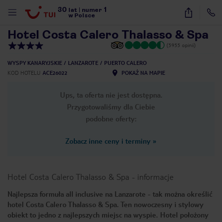
30
1
1
/
39
lat
|
numer
w Polsce
Hotel Costa Calero Thalasso & Spa
(5955 opinii)
WYSPY KANARYJSKIE
LANZAROTE
PUERTO CALERO
KOD HOTELU
ACE26022
POKAŻ NA MAPIE
Ups, ta oferta nie jest dostępna.
Przygotowaliśmy dla Ciebie
podobne oferty:
Zobacz inne ceny i terminy
»
Hotel Costa Calero Thalasso & Spa
-
informacje
Najlepsza formuła all inclusive na Lanzarote - tak można określić
hotel Costa Calero Thalasso & Spa. Ten nowoczesny i stylowy
nute
obiekt to jedno z najlepszych miejsc na wyspie. Hotel położony