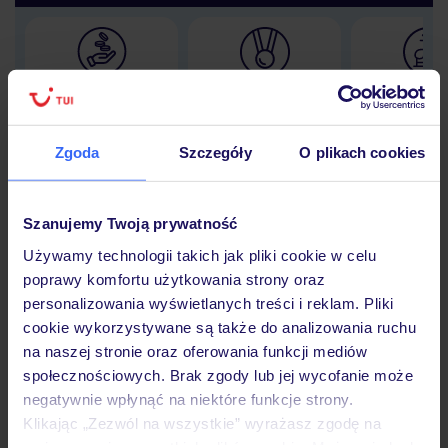
Lider niskich cen
Największe biuro
30 lat w P
podróży w Polsce
Zgoda
Szczegóły
O plikach cookies
Szanujemy Twoją prywatność
Hotel
Używamy technologii takich jak pliki cookie w celu
poprawy komfortu użytkowania strony oraz
personalizowania wyświetlanych treści i reklam. Pliki
Opinie
cookie wykorzystywane są także do analizowania ruchu
na naszej stronie oraz oferowania funkcji mediów
społecznościowych. Brak zgody lub jej wycofanie może
Pokoje
negatywnie wpłynąć na niektóre funkcje strony.
Klikając „Zezwól na wszystkie” wyrażasz zgodę na
umieszczenie wszystkich plików cookie. Możesz jednak