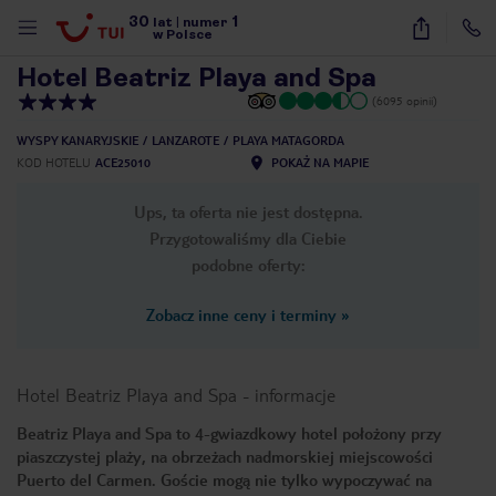
30
1
1
/
26
lat
|
numer
w Polsce
Hotel Beatriz Playa and Spa
(6095 opinii)
WYSPY KANARYJSKIE
LANZAROTE
PLAYA MATAGORDA
KOD HOTELU
ACE25010
POKAŻ NA MAPIE
Ups, ta oferta nie jest dostępna.
Przygotowaliśmy dla Ciebie
podobne oferty:
Zobacz inne ceny i terminy
»
Hotel Beatriz Playa and Spa
-
informacje
Beatriz Playa and Spa to 4-gwiazdkowy hotel położony przy
piaszczystej plaży, na obrzeżach nadmorskiej miejscowości
nute
Puerto del Carmen. Goście mogą nie tylko wypoczywać na