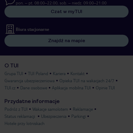
pon. – pt. 08:00–22:00, sob. – niedz. 09:00–21:00
Czat w myTUI
Biura stacjonarne
Znajdź na mapie
O TUI
Grupa TUI
TUI Poland
Kariera
Kontakt
Gwarancja ubezpieczeniowa
Opieka TUI na wakacjach 24/7
TUI.cz
Dane osobowe
Aplikacja mobilna TUI
Opinie TUI
Przydatne informacje
Podróż z TUI
Wakacje samolotem
Reklamacje
Status reklamacji
Ubezpieczenia
Parkingi
Hotele przy lotniskach