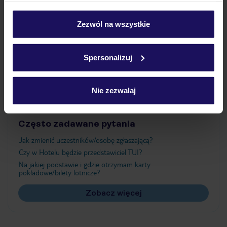
Wyżywienie
personalizować swój wybór wchodząc w zakładkę
„Szczegóły”
Zezwól na wszystkie
Szczegółowe informacje o plikach cookie znajdziesz
Atrakcje
w
polityce plików cookies
oraz
polityce prywatności
.
Spersonalizuj
Ważne informacje
Nie zezwalaj
Często zadawane pytania
Jak zmienić uczestników/osobę zgłaszającą?
Czy w Hotelu będzie przedstawiciel TUI?
Na jakiej podstawie i gdzie otrzymam karty
pokładowe/bilety lotnicze?
Zobacz więcej