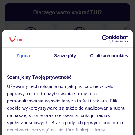
Dlaczego warto wybrać TUI?
Lider niskich cen
Największe biuro
30 lat w P
podróży w Polsce
Zgoda
Szczegóły
O plikach cookies
Szanujemy Twoją prywatność
Używamy technologii takich jak pliki cookie w celu
Hotel
poprawy komfortu użytkowania strony oraz
personalizowania wyświetlanych treści i reklam. Pliki
cookie wykorzystywane są także do analizowania ruchu
Opinie
na naszej stronie oraz oferowania funkcji mediów
społecznościowych. Brak zgody lub jej wycofanie może
negatywnie wpłynąć na niektóre funkcje strony.
Pokoje