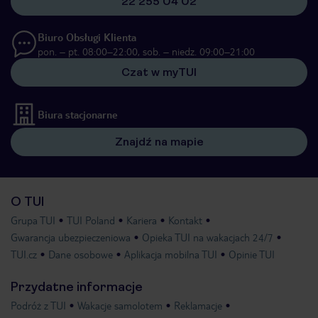
22 255 04 02
Biuro Obsługi Klienta
pon. – pt. 08:00–22:00, sob. – niedz. 09:00–21:00
Czat w myTUI
Biura stacjonarne
Znajdź na mapie
O TUI
Grupa TUI
TUI Poland
Kariera
Kontakt
Gwarancja ubezpieczeniowa
Opieka TUI na wakacjach 24/7
TUI.cz
Dane osobowe
Aplikacja mobilna TUI
Opinie TUI
Przydatne informacje
Podróż z TUI
Wakacje samolotem
Reklamacje