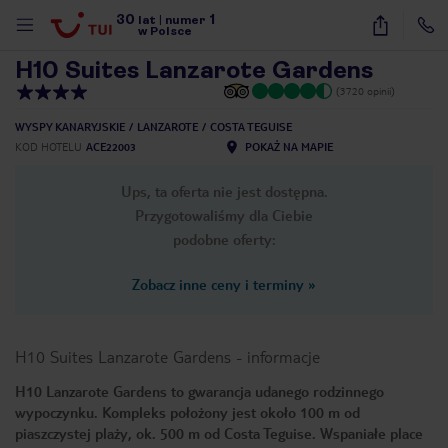
30
1
1
/
25
lat
|
numer
w Polsce
H10 Suites Lanzarote Gardens
(3720 opinii)
WYSPY KANARYJSKIE
LANZAROTE
COSTA TEGUISE
KOD HOTELU
ACE22003
POKAŻ NA MAPIE
Ups, ta oferta nie jest dostępna.
Przygotowaliśmy dla Ciebie
podobne oferty:
Zobacz inne ceny i terminy
»
H10 Suites Lanzarote Gardens
-
informacje
H10 Lanzarote Gardens to gwarancja udanego rodzinnego
wypoczynku. Kompleks położony jest około 100 m od
nute
piaszczystej plaży, ok. 500 m od Costa Teguise. Wspaniałe place