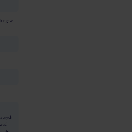
king: w
datnych
ować
śmy do