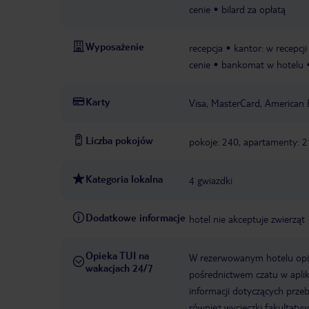
cenie
bilard za opłatą
Wyposażenie
recepcja
kantor: w recepcji
cenie
bankomat w hotelu
Karty
Visa, MasterCard, American 
Liczba pokojów
pokoje: 240, apartamenty: 
Kategoria lokalna
4 gwiazdki
Dodatkowe informacje
hotel nie akceptuje zwierząt
Opieka TUI na
W rezerwowanym hotelu opiek
wakacjach 24/7
pośrednictwem czatu w aplik
informacji dotyczących prze
również wycieczki fakultaty