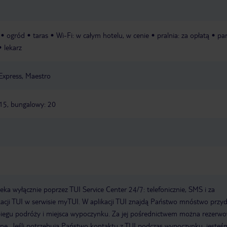
ogród
taras
Wi-Fi: w całym hotelu, w cenie
pralnia: za opłatą
par
lekarz
Express, Maestro
215, bungalowy: 20
a wyłącznie poprzez TUI Service Center 24/7: telefonicznie, SMS i za
acji TUI w serwisie myTUI. W aplikacji TUI znajdą Państwo mnóstwo przy
biegu podróży i miejsca wypoczynku. Za jej pośrednictwem można rezerw
wne. Jeśli potrzebują Państwo kontaktu z TUI podczas wypoczynku, jeste