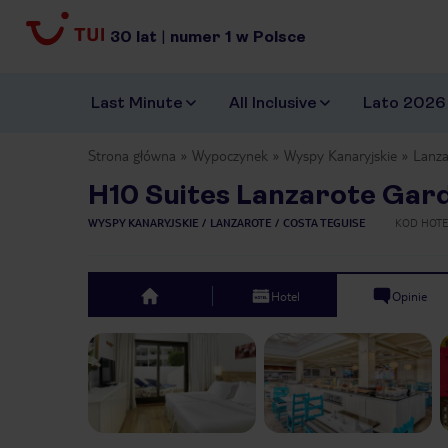
30
lat
|
numer
1
w Polsce
Last Minute
All Inclusive
Lato 2026
Strona główna
Wypoczynek
Wyspy Kanaryjskie
Lanza
H10 Suites Lanzarote Gar
WYSPY KANARYJSKIE
LANZAROTE
COSTA TEGUISE
KOD HOT
Hotel
Opinie
top
Previous slide