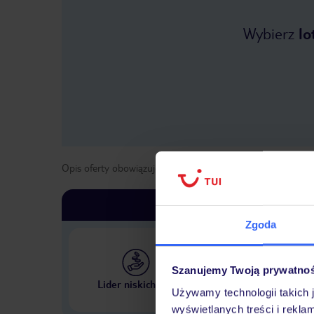
Wybierz
lo
Opis oferty obowiązuje dla wyjazdów w terminie
od
27 kwi
Zgoda
Szanujemy Twoją prywatno
Największe biuro podr
Lider niskich cen
w Polsce
Używamy technologii takich 
wyświetlanych treści i rekla