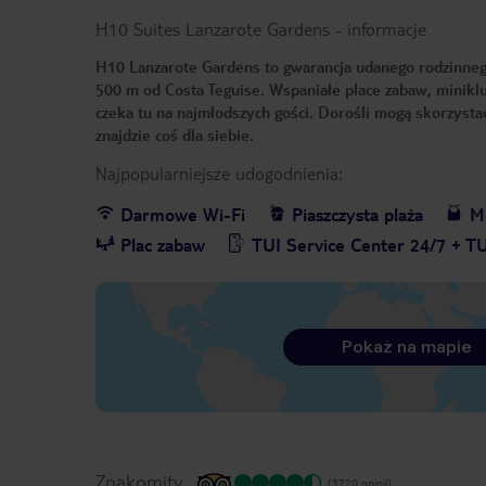
H10 Suites Lanzarote Gardens
-
informacje
H10 Lanzarote Gardens to gwarancja udanego rodzinneg
500 m od Costa Teguise. Wspaniałe place zabaw, minikl
czeka tu na najmłodszych gości. Dorośli mogą skorzysta
znajdzie coś dla siebie.
Najpopularniejsze udogodnienia:
Darmowe Wi-Fi
Piaszczysta plaża
Me
Plac zabaw
TUI Service Center 24/7 + T
Pokaż na mapie
Znakomity
(3720 opinii)