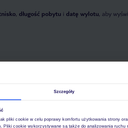
tnisko
,
długość pobytu
i
datę wylotu
, aby wyświe
etnia 2026
do
30 października 2026
Dlaczego warto wybrać TUI?
Szczegóły
ść
óży
Tylko u nas opieka na
10
30 lat w Polsce
wakacjach 24/7
jak pliki cookie w celu poprawy komfortu użytkowania strony or
m. Pliki cookie wykorzystywane są także do analizowania ruchu 