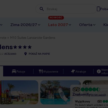
Pobi
Wpisz frazę, której szukasz
NOWOŚĆ
Zima 2026/27
Lato 2027
Oferta
Ki
rote
H10 Suites Lanzarote Gardens
dens
ELU
ACE22003
POKAŻ NA MAPIE
Ważn
Pokoje
Wyżywienie
Atrakcje
infor
+
19
Znakomity
(
3720
opinii
)
Wyjątkowy
Wyjątkowy
Każdy ma swój gust i swoje
Po dwóch latach wróciłam z r
oczekiwania wobec hotelu, w którym
do hotelu ze względu na zado