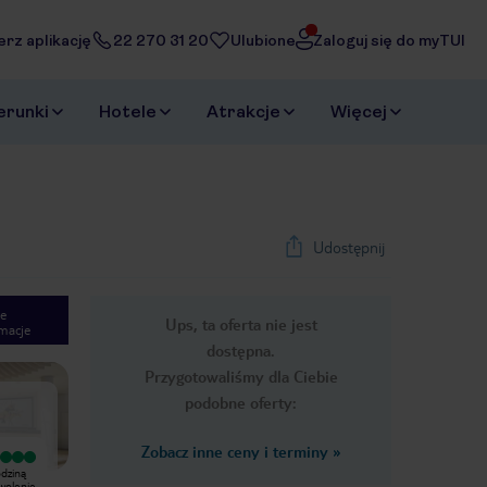
erz aplikację
22 270 31 20
Ulubione
Zaloguj się do myTUI
erunki
Hotele
Atrakcje
Więcej
Udostępnij
e
Ups, ta oferta nie jest
macje
1
/
25
dostępna.
Next slide
Przygotowaliśmy dla Ciebie
podobne oferty:
Zobacz inne ceny i terminy
»
Wyjątkowy
Bardzo dobry
odziną
Hotel godny polecenia, apartamenty
Mam mieszane odczucia. Pobyt
wolenie
wygodne, czyste, codziennie
14dni all incl. Na plus: bardzo zyczliwy