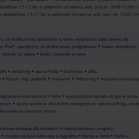
stolatków: 13-17 lat, w zależności od sezonu, sob., pon.pt. 10:00-12:00 i 
a nastolatków: 13-17 lat, w zależności od sezonu, sob., pon.-pt. 10:00-12:
y, ze słodką wodą, zjeżdżalnia: w cenie, wydzielona część basenu dla
aby Pool": zewnętrzny, ze słodką wodą, podgrzewany
basen: zewnętrzny, 
ręczniki: za opłatą
leżaki i parasole: w cenie
obik
stretching
sauna fińska
łucznictwo
piłka
a
brzuch, nogi, pośladki
bodywork
fatburning
ćwiczenia wzmacniaj
ielęgnacyjno-kosmetyczne
tenis
wypożyczalnia sprzętu do gry w tenisa
rznych
sporty wodne w ofercie firm zewnętrznych: szkoła surfingu, winds
ędkowanie na otwartym morzu
rodowe animacje dla dorosłych
międzynarodowy program
muzyka na żywo kilka razy w tygodniu
boccia w cenie
rzutki w