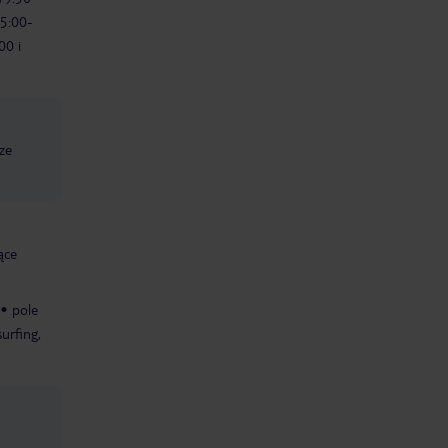
15:00-
00 i
ze
ące
pole
urfing,