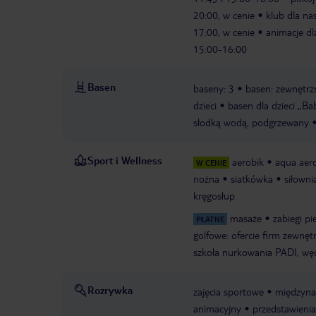
20:00, w cenie
klub dla na
17:00, w cenie
animacje dl
15:00-16:00
Basen
baseny: 3
basen: zewnętrzn
dzieci
basen dla dzieci „B
słodką wodą, podgrzewany
Sport i Wellness
aerobik
aqua aer
W CENIE
nożna
siatkówka
siłowni
kręgosłup
masaże
zabiegi p
PŁATNE
golfowe: ofercie firm zewnęt
szkoła nurkowania PADI, w
Rozrywka
zajęcia sportowe
międzyna
animacyjny
przedstawienia