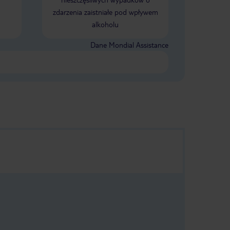
Anglicy. Hotel ogolnie ok. Standard
zdarzenia zaistniałe pod wpływem
jak dla mnie 3*. Na pewno nie jest to
alkoholu
obiekt luksusowy. Jaka baza
wypadowa do zwiedzania wyspy daje
rade.
Dane Mondial Assistance