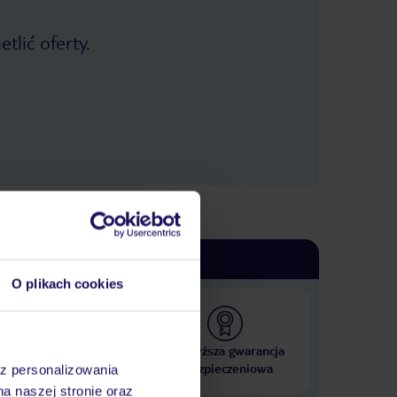
tlić oferty.
O plikach cookies
 000 hoteli w ponad 50
Najwyższa gwarancja
krajach
ubezpieczeniowa
az personalizowania
na naszej stronie oraz