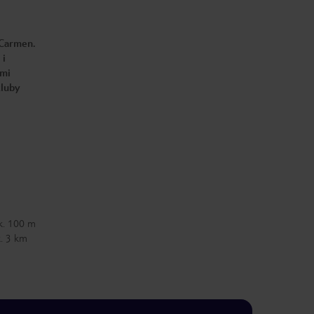
 Carmen.
 i
ami
kluby
k. 100 m
k. 3 km