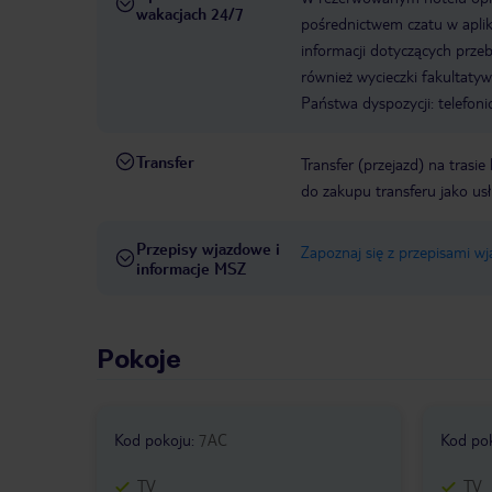
wakacjach 24/7
pośrednictwem czatu w aplik
informacji dotyczących prze
również wycieczki fakultaty
Państwa dyspozycji: telefon
Transfer
Transfer (przejazd) na trasi
do zakupu transferu jako us
Przepisy wjazdowe i
Zapoznaj się z przepisami w
informacje MSZ
Pokoje
Kod pokoju
:
7AC
Kod po
TV
TV