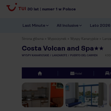
30
lat
|
numer
1
w Polsce
Last Minute
All Inclusive
Lato 2026
Strona główna
Wypoczynek
Wyspy Kanaryjskie
Lanza
Costa Volcan and Spa
WYSPY KANARYJSKIE
LANZAROTE
PUERTO DEL CARMEN
KOD
Hotel
top
Previous slide