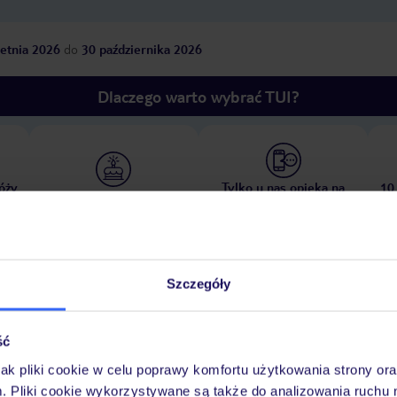
etnia 2026
do
30 października 2026
Dlaczego warto wybrać TUI?
óży
Tylko u nas opieka na
10
30 lat w Polsce
wakacjach 24/7
Szczegóły
Pokoje
Wyżywienie
Atrakcje
Ważne i
ść
jak pliki cookie w celu poprawy komfortu użytkowania strony or
m. Pliki cookie wykorzystywane są także do analizowania ruchu 