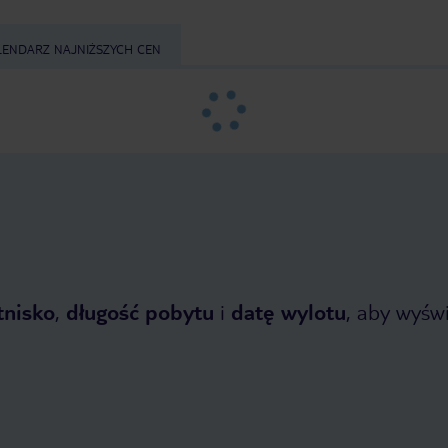
LENDARZ NAJNIŻSZYCH CEN
tnisko
,
długość pobytu
i
datę wylotu
, aby wyświe