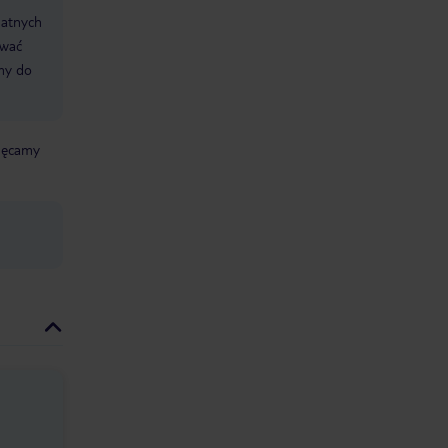
datnych
ować
śmy do
chęcamy