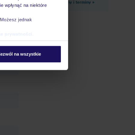
Zobacz inne ceny i terminy
»
e wpłynąć na niektóre
. Możesz jednak
ole
ce prywatności
.
ezwól na wszystkie