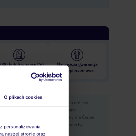
 000 hoteli w ponad 50
Najwyższa gwarancja
krajach
ubezpieczeniowa
O plikach cookies
nformacje
Ups, ta oferta nie jest
dostępna.
Przygotowaliśmy dla Ciebie
podobne oferty:
az personalizowania
na naszej stronie oraz