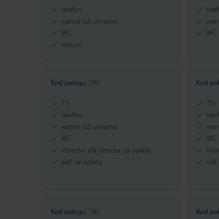
telefon
tele
wanna lub prysznic
wann
WC
WC
balkon
Kod pokoju
:
7AV
Kod po
TV
TV
telefon
tele
wanna lub prysznic
wann
WC
WC
łóżeczko dla dziecka: za opłatą
łóże
sejf: za opłatą
sejf
Kod pokoju
:
7AY
Kod po