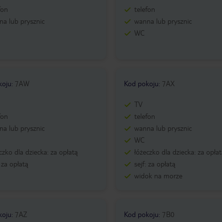
fon
telefon
a lub prysznic
wanna lub prysznic
WC
koju
:
7AW
Kod pokoju
:
7AX
TV
fon
telefon
a lub prysznic
wanna lub prysznic
WC
czko dla dziecka: za opłatą
łóżeczko dla dziecka: za opła
: za opłatą
sejf: za opłatą
widok na morze
koju
:
7AZ
Kod pokoju
:
7B0