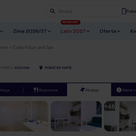
Pobi
Wpisz frazę, której szukasz
NOWOŚĆ
Zima 2026/27
Lato 2027
Oferta
Ki
rote
Costa Volcan and Spa
 HOTELU
ACE21058
POKAŻ NA MAPIE
Pokoje
Wyżywienie
Atrakcje
Ważne i
+
46