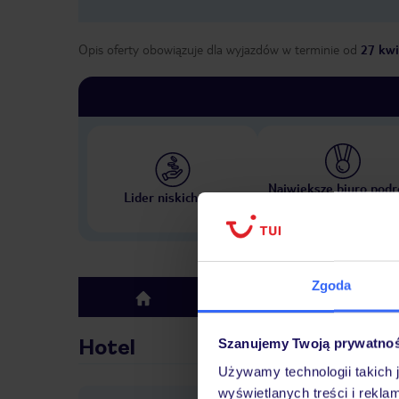
Opis oferty obowiązuje dla wyjazdów w terminie
od
27 kwi
Największe biuro podr
Lider niskich cen
w Polsce
Zgoda
Hotel
top
Hotel
Szanujemy Twoją prywatno
Używamy technologii takich 
wyświetlanych treści i rekla