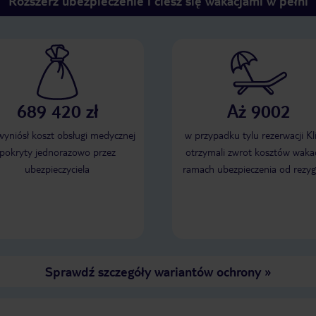
Rozszerz ubezpieczenie i ciesz się wakacjami w pełni
689 420 zł
Aż 9002
 wyniósł koszt obsługi medycznej
w przypadku tylu rezerwacji Kl
pokryty jednorazowo przez
otrzymali zwrot kosztów wakac
ubezpieczyciela
ramach ubezpieczenia od rezyg
Sprawdź szczegóły wariantów ochrony
»