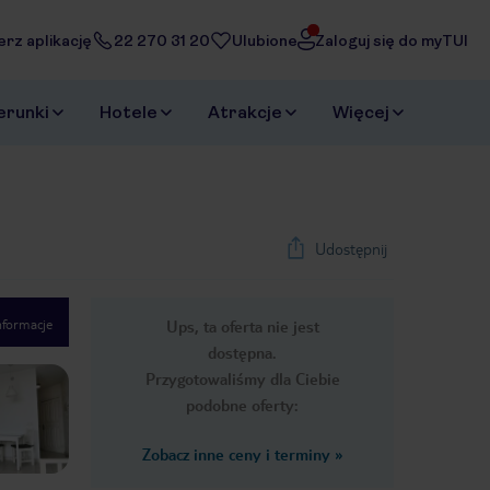
erz aplikację
22 270 31 20
Ulubione
Zaloguj się do myTUI
erunki
Hotele
Atrakcje
Więcej
Udostępnij
nformacje
Ups, ta oferta nie jest
1
/
52
dostępna.
Next slide
Przygotowaliśmy dla Ciebie
podobne oferty:
Zobacz inne ceny i terminy
»