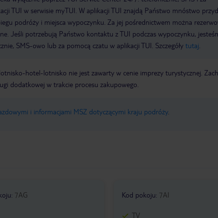
acji TUI w serwisie myTUI. W aplikacji TUI znajdą Państwo mnóstwo przy
biegu podróży i miejsca wypoczynku. Za jej pośrednictwem można rezerw
wne. Jeśli potrzebują Państwo kontaktu z TUI podczas wypoczynku, jeste
icznie, SMS-owo lub za pomocą czatu w aplikacji TUI. Szczegóły
tutaj
.
e lotnisko-hotel-lotnisko nie jest zawarty w cenie imprezy turystycznej. Za
ługi dodatkowej w trakcie procesu zakupowego.
jazdowymi i informacjami MSZ dotyczącymi kraju podróży
.
koju
:
7AG
Kod pokoju
:
7AI
TV