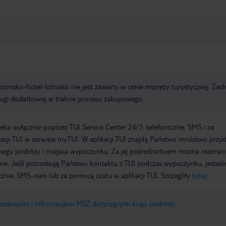
e lotnisko-hotel-lotnisko nie jest zawarty w cenie imprezy turystycznej. Za
ługi dodatkowej w trakcie procesu zakupowego.
a wyłącznie poprzez TUI Service Center 24/7: telefonicznie, SMS i za
acji TUI w serwisie myTUI. W aplikacji TUI znajdą Państwo mnóstwo przy
biegu podróży i miejsca wypoczynku. Za jej pośrednictwem można rezerw
wne. Jeśli potrzebują Państwo kontaktu z TUI podczas wypoczynku, jeste
icznie, SMS-owo lub za pomocą czatu w aplikacji TUI. Szczegóły
tutaj
.
jazdowymi i informacjami MSZ dotyczącymi kraju podróży
.