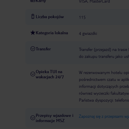
Karty
VISA, MasterCard
Liczba pokojów
115
Kategoria lokalna
4 gwiazdki
Transfer
Transfer (przejazd) na trasi
do zakupu transferu jako us
Opieka TUI na
W rezerwowanym hotelu opiek
wakacjach 24/7
pośrednictwem czatu w aplik
informacji dotyczących prze
również wycieczki fakultaty
Państwa dyspozycji: telefon
Przepisy wjazdowe i
Zapoznaj się z przepisami w
informacje MSZ