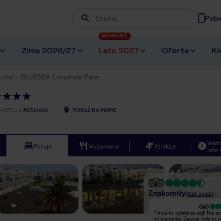
Pobi
Wpisz frazę, której szukasz
NOWOŚĆ
Zima 2026/27
Lato 2027
Oferta
Ki
rote
BLUESEA Lanzarote Palm
 HOTELU
ACE21020
POKAŻ NA MAPIE
Ważn
Pokoje
Wyżywienie
Atrakcje
infor
+
4
Znakomity
(
829
opinii
)
Wyjątkowy
Minus to opłata za sejf. Nie 
Spędziliśmy tydzień w Hotelu Plaza
mi pieniędzy. Zawsze była to k
Palmeras i nie mogliśmy być bardziej