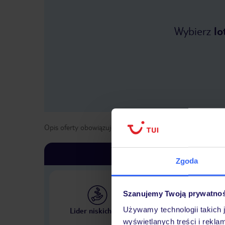
Wybierz
lo
Opis oferty obowiązuje dla wyjazdów w terminie
od
31 paź
Zgoda
Szanujemy Twoją prywatno
Największe biuro podr
Używamy technologii takich 
Lider niskich cen
w Polsce
wyświetlanych treści i rekla