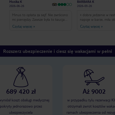
Monika K
BARBARA K
2026-06-26
2026-03-26
Minus to opłata za sejf. Nie zwrócono
+ dobre jedzenie w rest
mi pieniędzy. Zawsze była to kaucja.
napoje w barze, miła o
Aż do teraz 😡
błyskawiczny "check in
Czytaj więcej
»
Czytaj więcej
»
czasem - w pokoju od ul
się spać.. ściany i okna 
hotel przy wylotówce z 
noc jeździły auta.. poz
naszego pokoju wchod
Rozszerz ubezpieczenie i ciesz się wakacjami w pełni
wywieszki "do not distu
jakieś obśrupane.. te 4
zdecydowanie zawyżone
nieadekwatne do ceny
689 420 zł
Aż 9002
 wyniósł koszt obsługi medycznej
w przypadku tylu rezerwacji Kl
pokryty jednorazowo przez
otrzymali zwrot kosztów wakac
ubezpieczyciela
ramach ubezpieczenia od rezyg