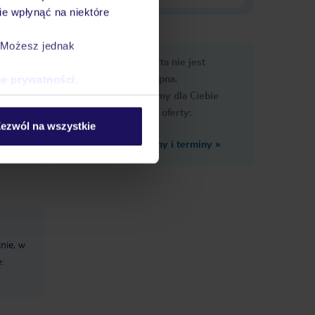
e wpłynąć na niektóre
. Możesz jednak
e
Ups, ta oferta nie jest
macje
dostępna.
ce prywatności
.
Przygotowaliśmy dla Ciebie
podobne oferty:
ezwól na wszystkie
Zobacz inne ceny i terminy
»
tnie, w
: