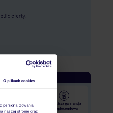
tlić oferty.
O plikach cookies
 000 hoteli w ponad 50
Najwyższa gwarancja
az personalizowania
krajach
ubezpieczeniowa
na naszej stronie oraz