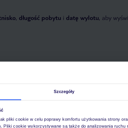
tnisko
,
długość pobytu
i
datę wylotu
, aby wyświe
dziernika 2026
do
24 kwietnia 2027
Dlaczego warto wybrać TUI?
Szczegóły
ść
óży
Tylko u nas opieka na
10
jak pliki cookie w celu poprawy komfortu użytkowania strony or
30 lat w Polsce
wakacjach 24/7
m. Pliki cookie wykorzystywane są także do analizowania ruchu 