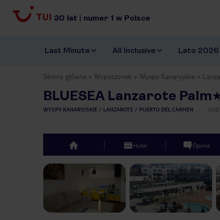
30
lat
|
numer
1
w Polsce
Last Minute
All Inclusive
Lato 2026
Strona główna
Wypoczynek
Wyspy Kanaryjskie
Lanza
BLUESEA Lanzarote Palm
WYSPY KANARYJSKIE
LANZAROTE
PUERTO DEL CARMEN
KOD
Hotel
Opinie
top
Previous slide