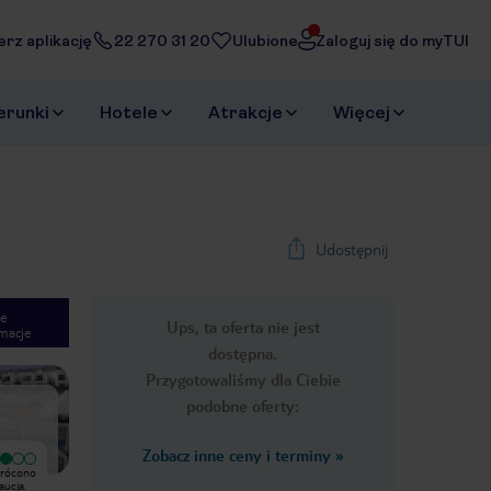
erz aplikację
22 270 31 20
Ulubione
Zaloguj się do myTUI
erunki
Hotele
Atrakcje
Więcej
Udostępnij
e
Ups, ta oferta nie jest
macje
1
/
10
dostępna.
Next slide
Przygotowaliśmy dla Ciebie
podobne oferty:
Zobacz inne ceny i terminy
»
Wyjątkowy
zwrócono
+ dobre jedzenie w restauracji i
Zarezerwowaliśmy wakacje w krótkim
aucja.
napoje w barze, miła obsługa,
czasie i byliśmy miło zaskoczeni