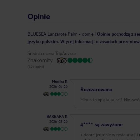
Opinie
BLUESEA Lanzarote Palm
-
opinie
|
Opinie pochodzą z ser
języku polskim. Więcej informacji o zasadach prezentowa
Średnia ocena TripAdvisor:
Znakomity
(829 opinii)
Monika K
2026-06-26
Rozczarowana
Minus to opłata za sejf. Nie zwr
BARBARA K
2026-03-26
4**** są zawyżone
+ dobre jedzenie w restauracji i