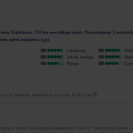
wisu TripAdvisor. TUI nie weryfikuje opinii. Prezentujemy 5 ostatnich
nia opinii znajdziesz
tutaj
.
Lokalizacja
Obsł
Jakość noclegu
Wart
Pokoje
Czys
ócono mi pieniędzy. Zawsze była to kaucja. Aż do teraz 😡
 napoje w barze, miła obsługa, błyskawiczny "check in" nawet przed czasem -