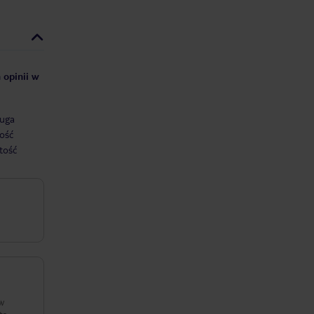
 opinii w
uga
ość
tość
 w