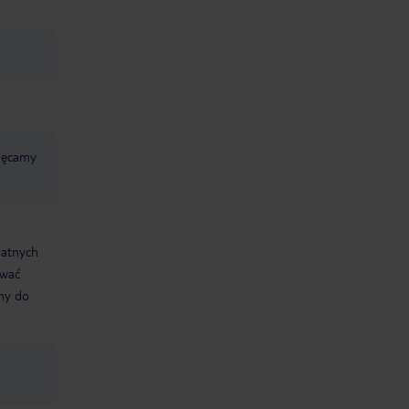
chęcamy
datnych
ować
śmy do