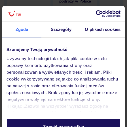
podróży w Polsce
Zgoda
Szczegóły
O plikach cookies
Hotel
Szanujemy Twoją prywatność
Opinie
Używamy technologii takich jak pliki cookie w celu
poprawy komfortu użytkowania strony oraz
personalizowania wyświetlanych treści i reklam. Pliki
cookie wykorzystywane są także do analizowania ruchu
Pokoje
na naszej stronie oraz oferowania funkcji mediów
społecznościowych. Brak zgody lub jej wycofanie może
negatywnie wpłynąć na niektóre funkcje strony.
Wyżywienie
Klikając „Zezwól na wszystkie” wyrażasz zgodę na
umieszczenie wszystkich plików cookie. Możesz jednak
personalizować swój wybór wchodząc w zakładkę
Atrakcje
„Szczegóły”
Zezwól na wszystkie