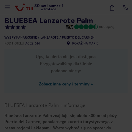
30
1
1
/
10
lat
|
numer
w Polsce
BLUESEA Lanzarote Palm
(829 opinii)
WYSPY KANARYJSKIE
LANZAROTE
PUERTO DEL CARMEN
KOD HOTELU
ACE21020
POKAŻ NA MAPIE
Ups, ta oferta nie jest dostępna.
Przygotowaliśmy dla Ciebie
podobne oferty:
Zobacz inne ceny i terminy
»
BLUESEA Lanzarote Palm
-
informacje
Blue Sea Lanzarote Palm znajduje się około 500 m od plaży
Puerto del Carmen, popularnego kurortu turystycznego z
nute
restauracjami i sklepami. Warto wybrać się na spacer do