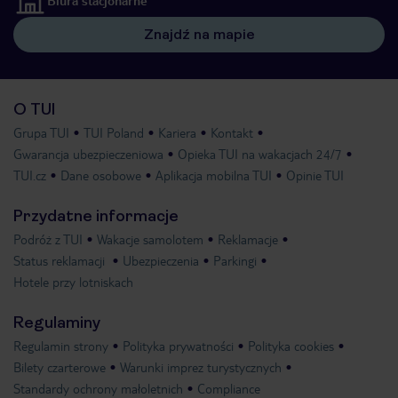
Biura stacjonarne
Znajdź na mapie
O TUI
Grupa TUI
TUI Poland
Kariera
Kontakt
Gwarancja ubezpieczeniowa
Opieka TUI na wakacjach 24/7
TUI.cz
Dane osobowe
Aplikacja mobilna TUI
Opinie TUI
Przydatne informacje
Podróż z TUI
Wakacje samolotem
Reklamacje
Status reklamacji
Ubezpieczenia
Parkingi
Hotele przy lotniskach
Regulaminy
Regulamin strony
Polityka prywatności
Polityka cookies
Bilety czarterowe
Warunki imprez turystycznych
Standardy ochrony małoletnich
Compliance