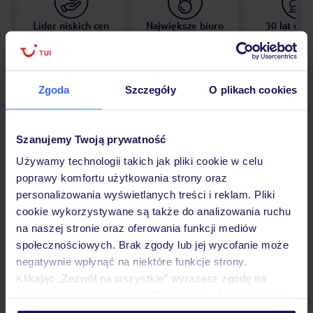
Lider niskich cen
Największe biuro
30 lat w P
podróży w Polsce
Zgoda
Szczegóły
O plikach cookies
Hotel
Szanujemy Twoją prywatność
Używamy technologii takich jak pliki cookie w celu
poprawy komfortu użytkowania strony oraz
Opinie
personalizowania wyświetlanych treści i reklam. Pliki
cookie wykorzystywane są także do analizowania ruchu
na naszej stronie oraz oferowania funkcji mediów
Pokoje
społecznościowych. Brak zgody lub jej wycofanie może
negatywnie wpłynąć na niektóre funkcje strony.
Klikając „Zezwól na wszystkie” wyrażasz zgodę na
Wyżywienie
umieszczenie wszystkich plików cookie. Możesz jednak
personalizować swój wybór wchodząc w zakładkę