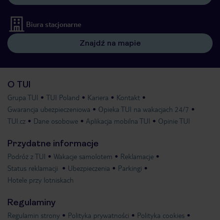
Biura stacjonarne
Znajdź na mapie
O TUI
Grupa TUI
TUI Poland
Kariera
Kontakt
Gwarancja ubezpieczeniowa
Opieka TUI na wakacjach 24/7
TUI.cz
Dane osobowe
Aplikacja mobilna TUI
Opinie TUI
Przydatne informacje
Podróż z TUI
Wakacje samolotem
Reklamacje
Status reklamacji
Ubezpieczenia
Parkingi
Hotele przy lotniskach
Regulaminy
Regulamin strony
Polityka prywatności
Polityka cookies