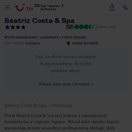
30
1
1
/
27
lat
|
numer
w Polsce
Beatriz Costa & Spa
(6445 opinii)
WYSPY KANARYJSKIE
LANZAROTE
COSTA TEGUISE
KOD HOTELU
ACE22015
POKAŻ NA MAPIE
Ups, ta oferta nie jest dostępna.
Przygotowaliśmy dla Ciebie
podobne oferty:
Zobacz inne ceny i terminy
»
Beatriz Costa & Spa
-
informacje
Hotel Beatriz Costa & Spa jest jednym z największych
kompleksów w regionie Teguise. Wśród zalet obiektu Goście
nute
wymieniają przede wszystkim profesjonalną obsługę, duży