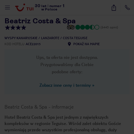
30
1
1
/
27
lat
|
numer
w Polsce
Beatriz Costa & Spa
(6445 opinii)
WYSPY KANARYJSKIE
LANZAROTE
COSTA TEGUISE
KOD HOTELU
ACE22015
POKAŻ NA MAPIE
Ups, ta oferta nie jest dostępna.
Przygotowaliśmy dla Ciebie
podobne oferty:
Zobacz inne ceny i terminy
»
Beatriz Costa & Spa
-
informacje
Hotel Beatriz Costa & Spa jest jednym z największych
kompleksów w regionie Teguise. Wśród zalet obiektu Goście
nute
wymieniają przede wszystkim profesjonalną obsługę, duży