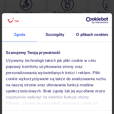
Lider niskich cen
Największe biuro
30 lat w P
podróży w Polsce
Zgoda
Szczegóły
O plikach cookies
Hotel
Szanujemy Twoją prywatność
Używamy technologii takich jak pliki cookie w celu
poprawy komfortu użytkowania strony oraz
Opinie
personalizowania wyświetlanych treści i reklam. Pliki
cookie wykorzystywane są także do analizowania ruchu
na naszej stronie oraz oferowania funkcji mediów
Pokoje
społecznościowych. Brak zgody lub jej wycofanie może
negatywnie wpłynąć na niektóre funkcje strony.
Klikając „Zezwól na wszystkie” wyrażasz zgodę na
Wyżywienie
umieszczenie wszystkich plików cookie. Możesz jednak