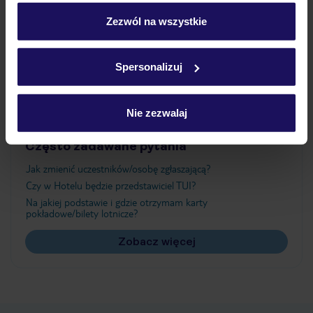
personalizować swój wybór wchodząc w zakładkę
„Szczegóły”
Zezwól na wszystkie
Atrakcje
Szczegółowe informacje o plikach cookie znajdziesz
w
polityce plików cookies
oraz
polityce prywatności
.
Spersonalizuj
Ważne informacje
Nie zezwalaj
Często zadawane pytania
Jak zmienić uczestników/osobę zgłaszającą?
Czy w Hotelu będzie przedstawiciel TUI?
Na jakiej podstawie i gdzie otrzymam karty
pokładowe/bilety lotnicze?
Zobacz więcej