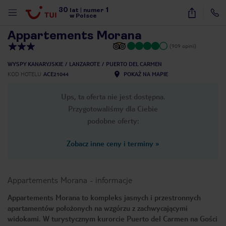
30
1
1
/
26
lat
|
numer
w Polsce
Appartements Morana
(909 opinii)
WYSPY KANARYJSKIE
LANZAROTE
PUERTO DEL CARMEN
KOD HOTELU
ACE21044
POKAŻ NA MAPIE
Ups, ta oferta nie jest dostępna.
Przygotowaliśmy dla Ciebie
podobne oferty:
Zobacz inne ceny i terminy
»
Appartements Morana
-
informacje
Appartements Morana to kompleks jasnych i przestronnych
apartamentów położonych na wzgórzu z zachwycającymi
nute
widokami. W turystycznym kurorcie Puerto del Carmen na Gości