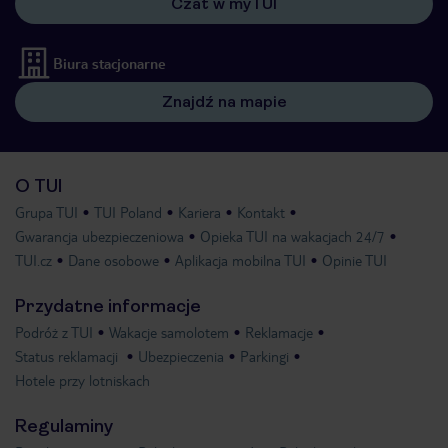
Czat w myTUI
Biura stacjonarne
Znajdź na mapie
O TUI
Grupa TUI
TUI Poland
Kariera
Kontakt
Gwarancja ubezpieczeniowa
Opieka TUI na wakacjach 24/7
TUI.cz
Dane osobowe
Aplikacja mobilna TUI
Opinie TUI
Przydatne informacje
Podróż z TUI
Wakacje samolotem
Reklamacje
Status reklamacji
Ubezpieczenia
Parkingi
Hotele przy lotniskach
Regulaminy