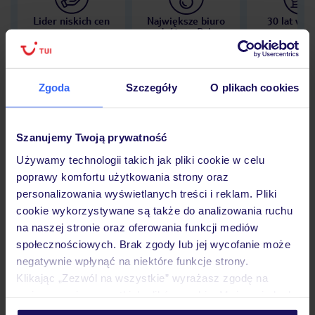
Lider niskich cen
Największe biuro
30 lat w P
podróży w Polsce
Zgoda
Szczegóły
O plikach cookies
Hotel
Szanujemy Twoją prywatność
Używamy technologii takich jak pliki cookie w celu
Opinie
poprawy komfortu użytkowania strony oraz
personalizowania wyświetlanych treści i reklam. Pliki
cookie wykorzystywane są także do analizowania ruchu
Pokoje
na naszej stronie oraz oferowania funkcji mediów
społecznościowych. Brak zgody lub jej wycofanie może
negatywnie wpłynąć na niektóre funkcje strony.
Klikając „Zezwól na wszystkie” wyrażasz zgodę na
Wyżywienie
umieszczenie wszystkich plików cookie. Możesz jednak
personalizować swój wybór wchodząc w zakładkę