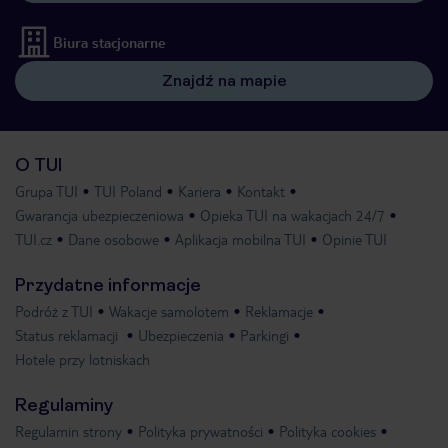
Biura stacjonarne
Znajdź na mapie
O TUI
Grupa TUI
TUI Poland
Kariera
Kontakt
Gwarancja ubezpieczeniowa
Opieka TUI na wakacjach 24/7
TUI.cz
Dane osobowe
Aplikacja mobilna TUI
Opinie TUI
Przydatne informacje
Podróż z TUI
Wakacje samolotem
Reklamacje
Status reklamacji
Ubezpieczenia
Parkingi
Hotele przy lotniskach
Regulaminy
Regulamin strony
Polityka prywatności
Polityka cookies