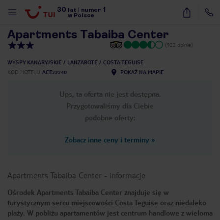
30
1
1
/
26
lat
|
numer
w Polsce
Apartments Tabaiba Center
(922 opinie)
WYSPY KANARYJSKIE
LANZAROTE
COSTA TEGUISE
KOD HOTELU
ACE22240
POKAŻ NA MAPIE
Ups, ta oferta nie jest dostępna.
Przygotowaliśmy dla Ciebie
podobne oferty:
Zobacz inne ceny i terminy
»
Apartments Tabaiba Center
-
informacje
Ośrodek Apartments Tabaiba Center znajduje się w
turystycznym sercu miejscowości Costa Teguise oraz niedaleko
nute
plaży. W pobliżu apartamentów jest centrum handlowe z wieloma