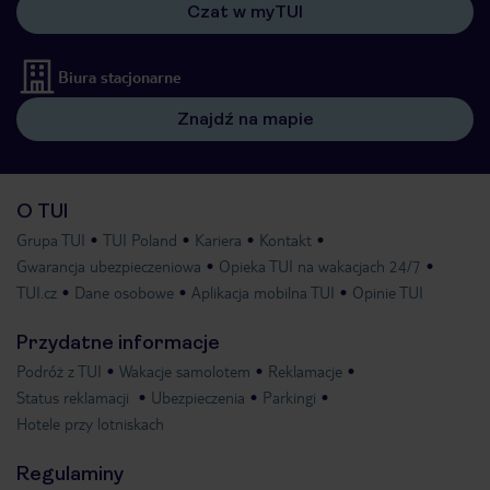
Czat w myTUI
Biura stacjonarne
Znajdź na mapie
O TUI
Grupa TUI
TUI Poland
Kariera
Kontakt
Gwarancja ubezpieczeniowa
Opieka TUI na wakacjach 24/7
TUI.cz
Dane osobowe
Aplikacja mobilna TUI
Opinie TUI
Przydatne informacje
Podróż z TUI
Wakacje samolotem
Reklamacje
Status reklamacji
Ubezpieczenia
Parkingi
Hotele przy lotniskach
Regulaminy