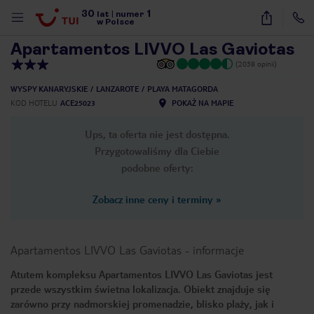
30
1
1
/
27
lat
|
numer
w Polsce
Apartamentos LIVVO Las Gaviotas
(2038 opinii)
WYSPY KANARYJSKIE
LANZAROTE
PLAYA MATAGORDA
KOD HOTELU
ACE25023
POKAŻ NA MAPIE
Ups, ta oferta nie jest dostępna.
Przygotowaliśmy dla Ciebie
podobne oferty:
Zobacz inne ceny i terminy
»
Apartamentos LIVVO Las Gaviotas
-
informacje
Atutem kompleksu Apartamentos LIVVO Las Gaviotas jest
przede wszystkim świetna lokalizacja. Obiekt znajduje się
nute
zarówno przy nadmorskiej promenadzie, blisko plaży, jak i