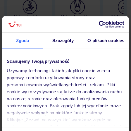
Lider niskich cen
Największe biuro
30 lat w P
podróży w Polsce
Zgoda
Szczegóły
O plikach cookies
Hotel
Szanujemy Twoją prywatność
Używamy technologii takich jak pliki cookie w celu
poprawy komfortu użytkowania strony oraz
Opinie
personalizowania wyświetlanych treści i reklam. Pliki
cookie wykorzystywane są także do analizowania ruchu
na naszej stronie oraz oferowania funkcji mediów
Pokoje
społecznościowych. Brak zgody lub jej wycofanie może
negatywnie wpłynąć na niektóre funkcje strony.
Klikając „Zezwól na wszystkie” wyrażasz zgodę na
Wyżywienie
umieszczenie wszystkich plików cookie. Możesz jednak