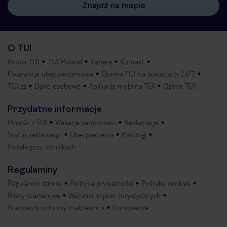
Znajdź na mapie
O TUI
Grupa TUI
TUI Poland
Kariera
Kontakt
Gwarancja ubezpieczeniowa
Opieka TUI na wakacjach 24/7
TUI.cz
Dane osobowe
Aplikacja mobilna TUI
Opinie TUI
Przydatne informacje
Podróż z TUI
Wakacje samolotem
Reklamacje
Status reklamacji
Ubezpieczenia
Parkingi
Hotele przy lotniskach
Regulaminy
Regulamin strony
Polityka prywatności
Polityka cookies
Bilety czarterowe
Warunki imprez turystycznych
Standardy ochrony małoletnich
Compliance