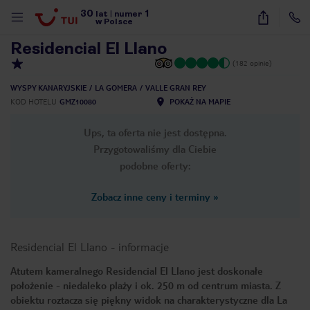
30
1
1
/
14
lat
|
numer
w Polsce
Residencial El Llano
(182 opinie)
WYSPY KANARYJSKIE
LA GOMERA
VALLE GRAN REY
KOD HOTELU
GMZ10080
POKAŻ NA MAPIE
Ups, ta oferta nie jest dostępna.
Przygotowaliśmy dla Ciebie
podobne oferty:
Zobacz inne ceny i terminy
»
Residencial El Llano
-
informacje
Atutem kameralnego Residencial El Llano jest doskonałe
położenie - niedaleko plaży i ok. 250 m od centrum miasta. Z
nute
obiektu roztacza się piękny widok na charakterystyczne dla La