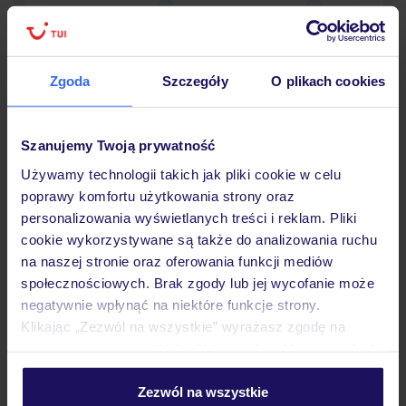
Zgoda
Szczegóły
O plikach cookies
Hotel
Szanujemy Twoją prywatność
Opinie
Używamy technologii takich jak pliki cookie w celu
poprawy komfortu użytkowania strony oraz
personalizowania wyświetlanych treści i reklam. Pliki
Pokoje
cookie wykorzystywane są także do analizowania ruchu
na naszej stronie oraz oferowania funkcji mediów
społecznościowych. Brak zgody lub jej wycofanie może
Wyżywienie
negatywnie wpłynąć na niektóre funkcje strony.
Klikając „Zezwól na wszystkie” wyrażasz zgodę na
umieszczenie wszystkich plików cookie. Możesz jednak
Atrakcje
personalizować swój wybór wchodząc w zakładkę
„Szczegóły”
Zezwól na wszystkie