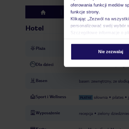
oferowania funkcji mediów s
funkcje strony.
Hotel
Opinie
top
Klikając „Zezwól na wszystk
personalizować swój wybór 
Hotel
Szczegółowe informacje o pl
Plaża
ok. 200 m od plaży La Playa
Nie zezwalaj
Dla dzieci
łóżeczka dla dzieci: wymagan
Basen
basen: zewnętrzny, ze słodką
Sport i Wellness
siłownia
pilates
PŁATNE
Wyposażenie
recepcja
zielony dziedzinie
Karty