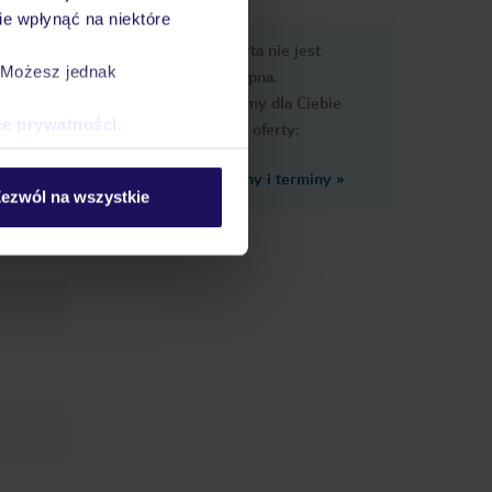
e wpłynąć na niektóre
e
Ups, ta oferta nie jest
macje
. Możesz jednak
dostępna.
Przygotowaliśmy dla Ciebie
ce prywatności
.
podobne oferty:
Zobacz inne ceny i terminy
»
y ulicą
ezwól na wszystkie