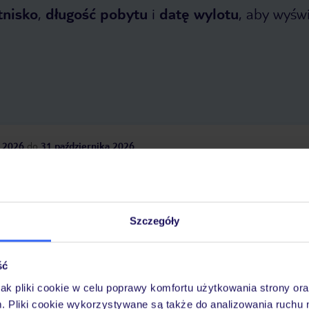
tnisko
,
długość pobytu
i
datę wylotu
, aby wyświe
 2026
do
31 października 2026
Dlaczego warto wybrać TUI?
Szczegóły
óży
Tylko u nas opieka na
10
30 lat w Polsce
ść
wakacjach 24/7
jak pliki cookie w celu poprawy komfortu użytkowania strony or
m. Pliki cookie wykorzystywane są także do analizowania ruchu 