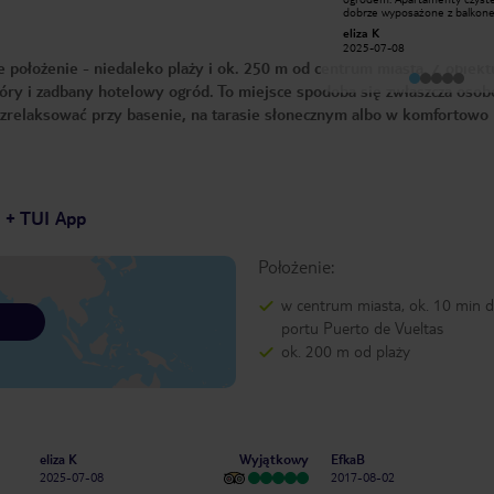
położony przy bardzo cichej uliczce w
dobrze wyposażone z balkon
samym centrum miejscowości.
tarasem. Obsługa grzeczna i
Paweł A
eliza K
Wszędzie blisko - market, piekarnia -
pomocna. Miejsce ciche i spo
2017-02-13
2025-07-08
więc aby zrobić zakupy nie trzeba
dla osób szukających wytchnie
 położenie - niedaleko plaży i ok. 250 m od centrum miasta. Z obiekt
samochodu. Sam hotel przyjemny,
odpoczynku. Wiele miejsc
cichy i z przyjazną obsługą.
parkingowych, sklep 10 metr
óry i zadbany hotelowy ogród. To miejsce spodoba się zwłaszcza oso
Wypoczęliśmy i czuliśmy się tu
dalej. Polecam serdecznie os
bardzo dobrze. Same apartamenty
które unikają gwaru i szukają
zrelaksować przy basenie, na tarasie słonecznym albo w komfortowo
duże i dobrze wyposażone.
spokojnego miejsca. Mnie zach
Minusem jest nieogrzewany basen
tak jak i cała wyspa.
co zimą ma znaczenie. Polecam ten
hotel i samą miejscowość.
7 + TUI App
Położenie:
w centrum miasta, ok. 10 min d
portu Puerto de Vueltas
ok. 200 m od plaży
Wyjątkowy
eliza K
EfkaB
2025-07-08
2017-08-02