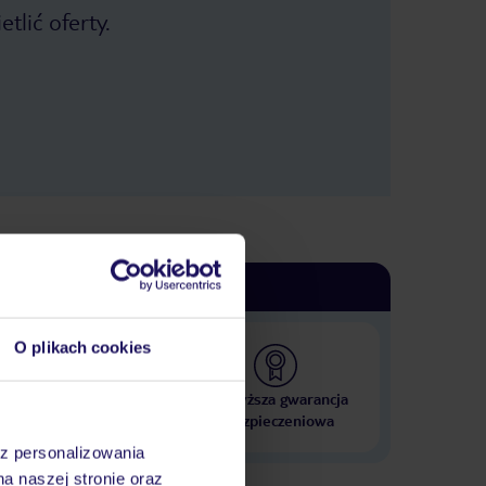
tlić oferty.
O plikach cookies
 000 hoteli w ponad 50
Najwyższa gwarancja
krajach
ubezpieczeniowa
az personalizowania
na naszej stronie oraz