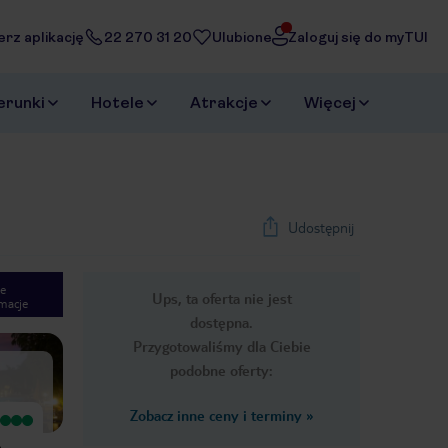
erz aplikację
22 270 31 20
Ulubione
Zaloguj się do myTUI
erunki
Hotele
Atrakcje
Więcej
Udostępnij
e
Ups, ta oferta nie jest
macje
1
/
14
dostępna.
Next slide
Przygotowaliśmy dla Ciebie
podobne oferty:
Zobacz inne ceny i terminy
»
Wyjątkowy
Wyjątkowy
Przepiękny, urokliwy, bardzo czysty,
Piękne miejsce z widokiem na góry i
,
doskonały jakościowo obiekt ze
pięknym ogrodem wokół basenu.