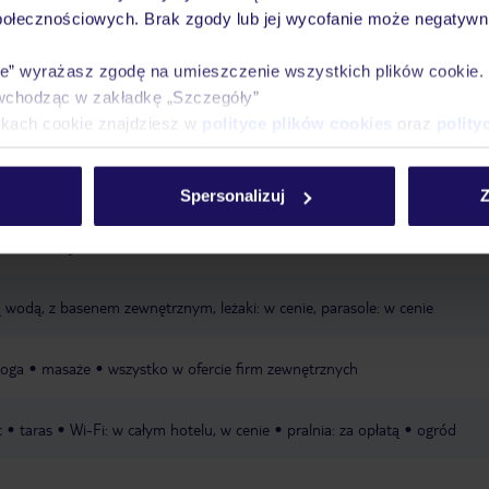
połecznościowych. Brak zgody lub jej wycofanie może negatywni
Ważn
Pokoje
Wyżywienie
Atrakcje
infor
ie” wyrażasz zgodę na umieszczenie wszystkich plików cookie
wchodząc w zakładkę „Szczegóły”
ikach cookie znajdziesz w
polityce plików cookies
oraz
polity
 de La Calera
publiczna
łagodnie opadająca
hotel oddzielony od plaż
Spersonalizuj
Z
a rezerwacja, w cenie
 wodą, z basenem zewnętrznym, leżaki: w cenie, parasole: w cenie
joga
masaże
wszystko w ofercie firm zewnętrznych
c
taras
Wi-Fi: w całym hotelu, w cenie
pralnia: za opłatą
ogród