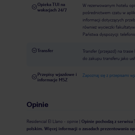
Opieka TUI na
W rezerwowanym hotelu opiek
wakacjach 24/7
pośrednictwem czatu w aplik
informacji dotyczących prze
również wycieczki fakultaty
Państwa dyspozycji: telefon
Transfer
Transfer (przejazd) na trasi
do zakupu transferu jako us
Przepisy wjazdowe i
Zapoznaj się z przepisami w
informacje MSZ
Opinie
Residencial El Llano
-
opinie
|
Opinie pochodzą z serwisu T
polskim. Więcej informacji o zasadach prezentowania opi