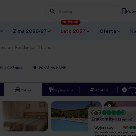
Pobi
Wpisz frazę, której szukasz
NOWOŚĆ
Zima 2026/27
Lato 2027
Oferta
Ki
omera
Residencial El Llano
ELU
GMZ10080
POKAŻ NA MAPIE
Ważn
Pokoje
Wyżywienie
Atrakcje
infor
+
8
Znakomity
(
182
opinie
)
Bardzo dobry
Wyjątkowy
Byliśmy w Residencial El Llano na
Wspaniałe miejsce z pięknym
początku stycznia 2017. Hotel
ogrodem. Apartamenty czyste