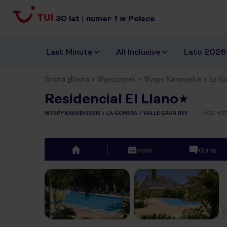
30
lat
|
numer
1
w Polsce
Last Minute
All Inclusive
Lato 2026
Strona główna
Wypoczynek
Wyspy Kanaryjskie
La G
Residencial El Llano
WYSPY KANARYJSKIE
LA GOMERA
VALLE GRAN REY
KOD HOT
Hotel
Opinie
top
Previous slide