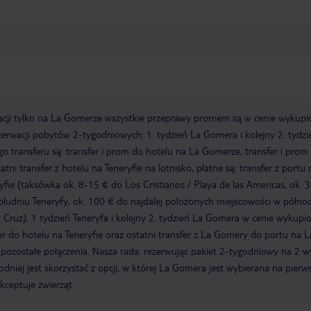
acji tylko na La Gomerze wszystkie przeprawy promem są w cenie wykup
erwacji pobytów 2-tygodniowych: 1. tydzień La Gomera i kolejny 2. tydzi
o transferu są: transfer i prom do hotelu na La Gomerze, transfer i prom
ni transfer z hotelu na Teneryfie na lotnisko, płatne są: transfer z portu 
yfie (taksówka ok. 8-15 € do Los Cristianos / Playa de las Americas, ok. 
południu Teneryfy, ok. 100 € do najdalej położonych miejscowości w półno
a Cruz). 1 tydzień Teneryfa i kolejny 2. tydzień La Gomera w cenie wykupi
fer do hotelu na Teneryfie oraz ostatni transfer z La Gomery do portu na L
 pozostałe połączenia. Nasza rada: rezerwując pakiet 2-tygodniowy na 2 
dniej jest skorzystać z opcji, w której La Gomera jest wybierana na pierw
akceptuje zwierząt