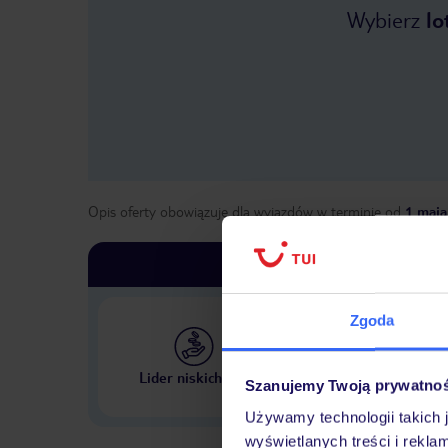
Wybierz
lo
Opis oferty obowiązuje dla wyjazdów w terminie
od
1 maja
Zgoda
Największe biuro podr
Lider niskich cen
Szanujemy Twoją prywatno
w Polsce
Używamy technologii takich 
wyświetlanych treści i rekla