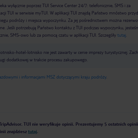
a wyłącznie poprzez TUI Service Center 24/7: telefonicznie, SMS i za
acji TUI w serwisie myTUI. W aplikacji TUI znajdą Państwo mnóstwo przy
biegu podróży i miejsca wypoczynku. Za jej pośrednictwem można rezerw
wne. Jeśli potrzebują Państwo kontaktu z TUI podczas wypoczynku, jeste
icznie, SMS-owo lub za pomocą czatu w aplikacji TUI. Szczegóły
tutaj
.
e lotnisko-hotel-lotnisko nie jest zawarty w cenie imprezy turystycznej. Za
ługi dodatkowej w trakcie procesu zakupowego.
jazdowymi i informacjami MSZ dotyczącymi kraju podróży
.
ripAdvisor. TUI nie weryfikuje opinii. Prezentujemy 5 ostatnich opini
nii znajdziesz
tutaj
.