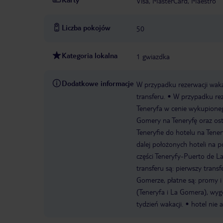
Visa, MasterCard, Maestro
Liczba pokojów
50
Kategoria lokalna
1 gwiazdka
Dodatkowe informacje
W przypadku rezerwacji wak
transferu.
W przypadku rez
Teneryfa w cenie wykupioneg
Gomery na Teneryfę oraz ostat
Teneryfie do hotelu na Tener
dalej położonych hoteli na 
części Teneryfy-Puerto de L
transferu są: pierwszy trans
Gomerze, płatne są: promy i
(Teneryfa i La Gomera), wygo
tydzień wakacji.
hotel nie 