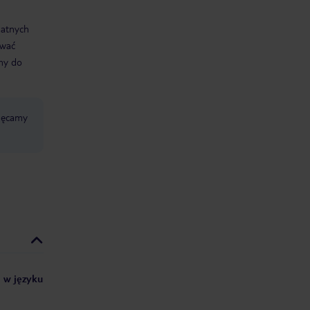
datnych
ować
śmy do
chęcamy
i w języku