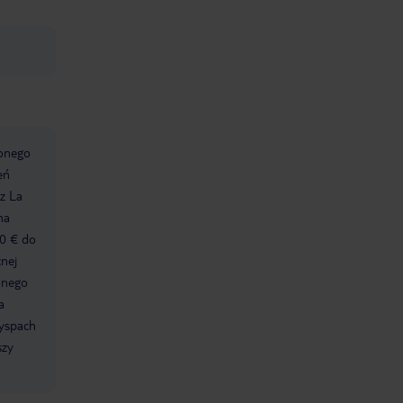
ionego
eń
 z La
na
30 € do
cnej
onego
a
wyspach
szy