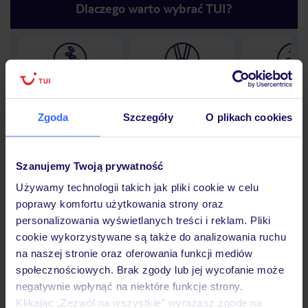
Dlaczego warto wybrać TUI?
Lider niskich cen
Największe biuro
30 lat w P
podróży w Polsce
Zgoda
Szczegóły
O plikach cookies
Szanujemy Twoją prywatność
Hotel
Używamy technologii takich jak pliki cookie w celu
poprawy komfortu użytkowania strony oraz
personalizowania wyświetlanych treści i reklam. Pliki
Opinie
cookie wykorzystywane są także do analizowania ruchu
na naszej stronie oraz oferowania funkcji mediów
społecznościowych. Brak zgody lub jej wycofanie może
Pokoje
negatywnie wpłynąć na niektóre funkcje strony.
Klikając „Zezwól na wszystkie” wyrażasz zgodę na