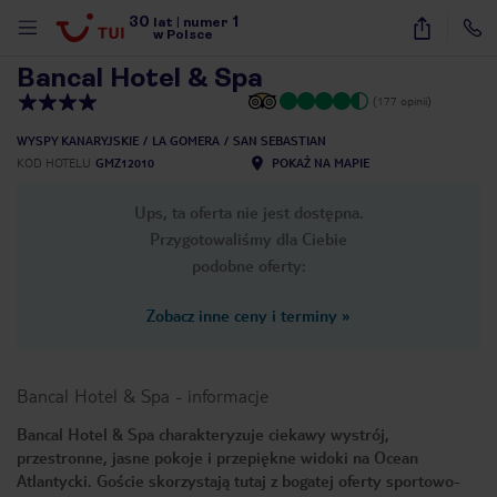
30
1
1
/
24
lat
|
numer
w Polsce
Bancal Hotel & Spa
(177 opinii)
WYSPY KANARYJSKIE
LA GOMERA
SAN SEBASTIAN
KOD HOTELU
GMZ12010
POKAŻ NA MAPIE
Ups, ta oferta nie jest dostępna.
Przygotowaliśmy dla Ciebie
podobne oferty:
Zobacz inne ceny i terminy
»
Bancal Hotel & Spa
-
informacje
Bancal Hotel & Spa charakteryzuje ciekawy wystrój,
przestronne, jasne pokoje i przepiękne widoki na Ocean
nute
Atlantycki. Goście skorzystają tutaj z bogatej oferty sportowo-