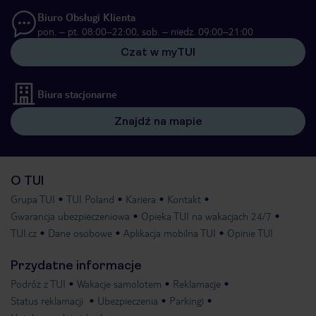
Biuro Obsługi Klienta
pon. – pt. 08:00–22:00, sob. – niedz. 09:00–21:00
Czat w myTUI
Biura stacjonarne
Znajdź na mapie
O TUI
Grupa TUI
TUI Poland
Kariera
Kontakt
Gwarancja ubezpieczeniowa
Opieka TUI na wakacjach 24/7
TUI.cz
Dane osobowe
Aplikacja mobilna TUI
Opinie TUI
Przydatne informacje
Podróż z TUI
Wakacje samolotem
Reklamacje
Status reklamacji
Ubezpieczenia
Parkingi