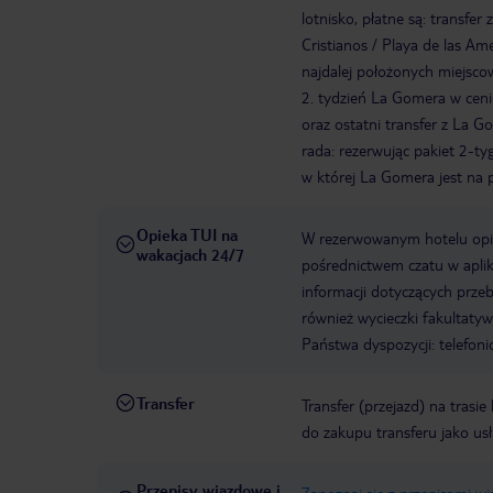
lotnisko, płatne są: transfe
Cristianos / Playa de las Am
najdalej położonych miejscow
2. tydzień La Gomera w ceni
oraz ostatni transfer z La 
rada: rezerwując pakiet 2-ty
w której La Gomera jest na p
Opieka TUI na
W rezerwowanym hotelu opiek
wakacjach 24/7
pośrednictwem czatu w aplik
informacji dotyczących prze
również wycieczki fakultaty
Państwa dyspozycji: telefon
Transfer
Transfer (przejazd) na trasi
do zakupu transferu jako us
Przepisy wjazdowe i