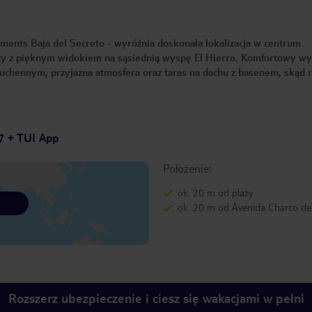
ents Baja del Secreto - wyróżnia doskonała lokalizacja w centrum
aży z pięknym widokiem na sąsiednią wyspę El Hierro. Komfortowy w
hennym, przyjazna atmosfera oraz taras na dachu z basenem, skąd r
7 + TUI App
Położenie:
ok. 20 m od plaży
ok. 20 m od Avenida Charco de
Rozszerz ubezpieczenie i ciesz się wakacjami w pełni