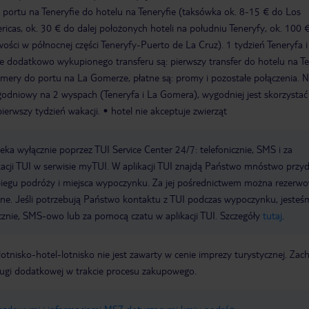
r z portu na Teneryfie do hotelu na Teneryfie (taksówka ok. 8-15 € do Los
ericas, ok. 30 € do dalej położonych hoteli na południu Teneryfy, ok. 100 
ości w północnej części Teneryfy-Puerto de La Cruz). 1 tydzień Teneryfa i
e dodatkowo wykupionego transferu są: pierwszy transfer do hotelu na Te
Gomery do portu na La Gomerze, płatne są: promy i pozostałe połączenia. 
godniowy na 2 wyspach (Teneryfa i La Gomera), wygodniej jest skorzystać z
ierwszy tydzień wakacji.
hotel nie akceptuje zwierząt
a wyłącznie poprzez TUI Service Center 24/7: telefonicznie, SMS i za
acji TUI w serwisie myTUI. W aplikacji TUI znajdą Państwo mnóstwo przy
biegu podróży i miejsca wypoczynku. Za jej pośrednictwem można rezerw
wne. Jeśli potrzebują Państwo kontaktu z TUI podczas wypoczynku, jeste
icznie, SMS-owo lub za pomocą czatu w aplikacji TUI. Szczegóły
tutaj
.
e lotnisko-hotel-lotnisko nie jest zawarty w cenie imprezy turystycznej. Za
ługi dodatkowej w trakcie procesu zakupowego.