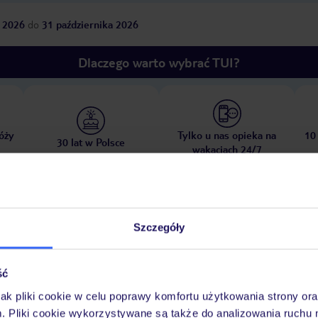
 2026
do
31 października 2026
Dlaczego warto wybrać TUI?
óży
Tylko u nas opieka na
10
30 lat w Polsce
wakacjach 24/7
Pokoje
Wyżywienie
Atrakcje
Ważne i
Szczegóły
ść
jak pliki cookie w celu poprawy komfortu użytkowania strony or
na
ciemny piasek
hotel oddzielony od plaży ulicą
m. Pliki cookie wykorzystywane są także do analizowania ruchu 