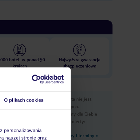
 000 hoteli w ponad 50
Najwyższa gwarancja
krajach
ubezpieczeniowa
nformacje
Ups, ta oferta nie jest
O plikach cookies
dostępna.
Przygotowaliśmy dla Ciebie
podobne oferty:
az personalizowania
Zobacz inne ceny i terminy
»
na naszej stronie oraz