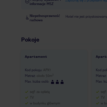
Zapoznaj się z przepisami w
informacje MSZ
Niepełnosprawność
Hotel nie jest przystosowan
ruchowa
Pokoje
Apartament
Apart
1 /
8
1 /
Kod pokoju
:
APX1
Kod po
2
Metraż
:
około
50
m
Metraż
Max. liczba osób
:
Max. li
sejf: za opłatą
sejf
TV
TV
w budynku głównym
w b