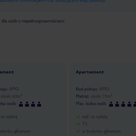
jazdowymi i informacjami MSZ dotyczącymi kraju podróży
.
y dla osób z niepełnosprawnościami
ament
Apartament
5
1 /
4
koju
:
APX2
Kod pokoju
:
APX3
2
2
:
około
60
m
Metraż
:
około
70
m
czba osób
:
Max. liczba osób
:
: za opłatą
sejf: za opłatą
TV
udynku głównym
w budynku głównym