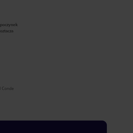
ypoczynek
oztacza
l Conde