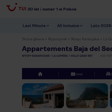
30
lat
|
numer
1
w Polsce
Last Minute
All Inclusive
Lato 2026
Strona główna
Wypoczynek
Wyspy Kanaryjskie
La G
Appartements Baja del Se
WYSPY KANARYJSKIE
LA GOMERA
VALLE GRAN REY
KOD HOT
Hotel
top
Previous slide