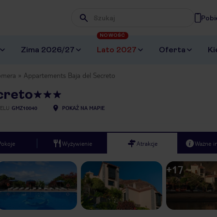
Pobi
Wpisz frazę, której szukasz
NOWOŚĆ
Zima 2026/27
Lato 2027
Oferta
Ki
omera
Appartements Baja del Secreto
creto
ELU
GMZ10040
POKAŻ NA MAPIE
Pokoje
Wyżywienie
Atrakcje
Ważne i
+
17