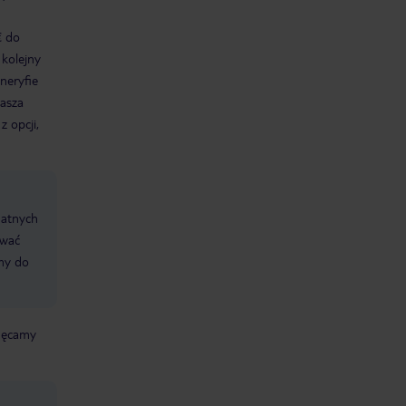
€ do
 kolejny
neryfie
Nasza
 opcji,
datnych
ować
śmy do
chęcamy