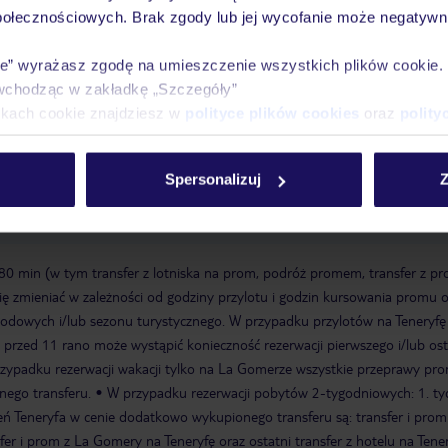
połecznościowych. Brak zgody lub jej wycofanie może negatywni
ą wodą
leżaki: w cenie, parasole: w cenie
ie” wyrażasz zgodę na umieszczenie wszystkich plików cookie
wchodząc w zakładkę „Szczegóły”
ogród
taras
Wi-Fi, w recepcji/lobby: w cenie
pralnia: za opłatą
ikach cookie znajdziesz w
polityce plików cookies
oraz
polity
Spersonalizuj
Z
 180 min (w tym transfer z lotniska na prom, podróż promem, transfer z p
ię zmieniać w zależności od godziny przylotu i godzin kursowania promu 
odowych i/lub sezonu turystycznego. W przypadku przylotów na Teneryfę
u przed 11 rano może wystąpić konieczność rezerwacji pierwszego i/lub os
zypadku rezerwacji wakacji tylko na La Gomerze wszystkie przeprawy pr
ego transferu.
W przypadku rezerwacji pobytów 2-tygodniowych: 1. ty
ień Teneryfa w cenie dodatkowo wykupionego transferu są: transfer i pro
er i prom z La Gomery na Teneryfę oraz ostatni transfer z hotelu na Tener