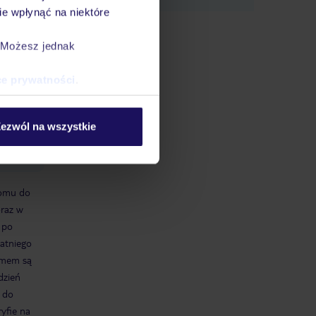
e wpłynąć na niektóre
. Możesz jednak
ce prywatności
.
ezwól na wszystkie
romu do
oraz w
 po
tatniego
omem są
dzień
m do
yfie na