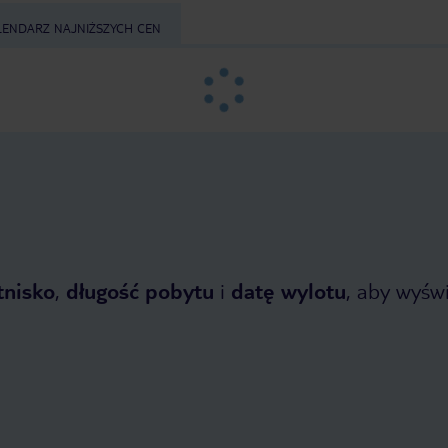
LENDARZ NAJNIŻSZYCH CEN
tnisko
,
długość pobytu
i
datę wylotu
, aby wyświe