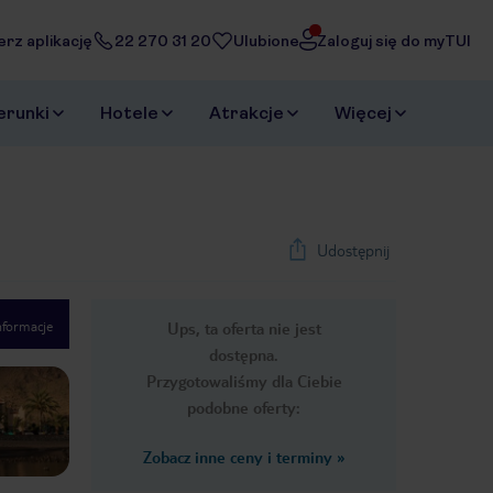
erz aplikację
22 270 31 20
Ulubione
Zaloguj się do myTUI
erunki
Hotele
Atrakcje
Więcej
Udostępnij
nformacje
Ups, ta oferta nie jest
1
/
23
dostępna.
Next slide
Przygotowaliśmy dla Ciebie
podobne oferty:
Zobacz inne ceny i terminy
»