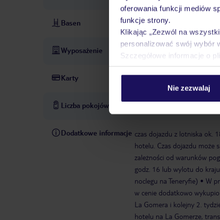
oferowania funkcji mediów s
funkcje strony.
Basen
basen: zewnętrzny, ze słodk
Klikając „Zezwól na wszystk
personalizować swój wybór 
Wyposażenie
recepcja
winda
sala TV
Szczegółowe informacje o pl
Karty
Visa, MasterCard
Nie zezwalaj
Liczba pokojów
28
Dodatkowe informacje
czas dojazdu z lotniska ok.
hotelu. Czas dojazdu może s
zależności od warunków pog
godz. 16 lub wylotu do kraj
noclegu na Teneryfie)
W pr
w cenie dodatkowo wykupion
La Gomera i kolejny 2. tydz
hotelu na La Gomerze, transf