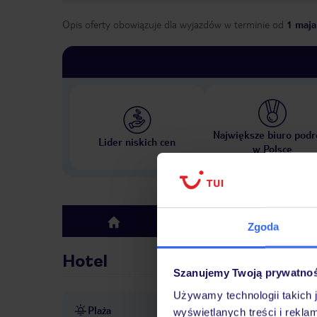
Opis oferty obowiązuje dla wyjazdów w terminie
od
1 maja
Największe biuro podr
Lider niskich cen
w Polsce
Hotel
top
Zgoda
Hotel
Szanujemy Twoją prywatno
Używamy technologii takich 
Plaża
ok. 20 m od plaży
publicz
wyświetlanych treści i rekla