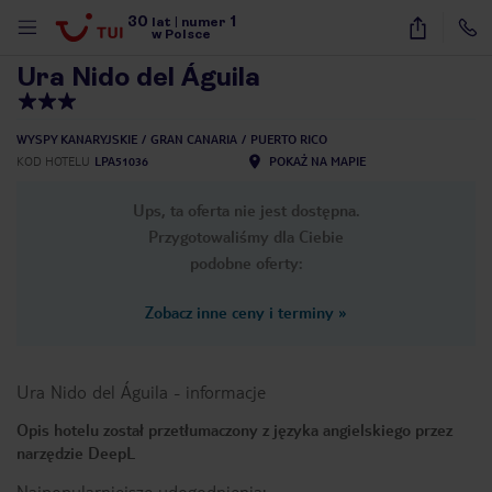
30
1
1
/
38
lat
|
numer
w Polsce
Ura Nido del Águila
WYSPY KANARYJSKIE
GRAN CANARIA
PUERTO RICO
KOD HOTELU
LPA51036
POKAŻ NA MAPIE
Ups, ta oferta nie jest dostępna.
Przygotowaliśmy dla Ciebie
podobne oferty:
Zobacz inne ceny i terminy
»
Ura Nido del Águila
-
informacje
Opis hotelu został przetłumaczony z języka angielskiego przez
narzędzie DeepL
nute
Najpopularniejsze udogodnienia: