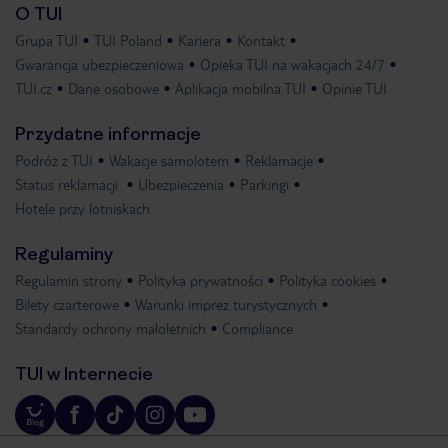
O TUI
Grupa TUI
TUI Poland
Kariera
Kontakt
Gwarancja ubezpieczeniowa
Opieka TUI na wakacjach 24/7
TUI.cz
Dane osobowe
Aplikacja mobilna TUI
Opinie TUI
Przydatne informacje
Podróż z TUI
Wakacje samolotem
Reklamacje
Status reklamacji
Ubezpieczenia
Parkingi
Hotele przy lotniskach
Regulaminy
Regulamin strony
Polityka prywatności
Polityka cookies
Bilety czarterowe
Warunki imprez turystycznych
Standardy ochrony małoletnich
Compliance
TUI w Internecie