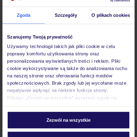
Zgoda
Szczegóły
O plikach cookies
Hotel
Szanujemy Twoją prywatność
Używamy technologii takich jak pliki cookie w celu
Pokoje
poprawy komfortu użytkowania strony oraz
personalizowania wyświetlanych treści i reklam. Pliki
cookie wykorzystywane są także do analizowania ruchu
Wyżywienie
na naszej stronie oraz oferowania funkcji mediów
społecznościowych. Brak zgody lub jej wycofanie może
negatywnie wpłynąć na niektóre funkcje strony.
Atrakcje
Klikając „Zezwól na wszystkie” wyrażasz zgodę na
umieszczenie wszystkich plików cookie. Możesz jednak
personalizować swój wybór wchodząc w zakładkę
„Szczegóły”
Zezwól na wszystkie
Ważne informacje
Szczegółowe informacje o plikach cookie znajdziesz
w
polityce plików cookies
oraz
polityce prywatności
.