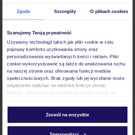
Hotel
Zgoda
Szczegóły
O plikach cookies
Opinie
Szanujemy Twoją prywatność
Używamy technologii takich jak pliki cookie w celu
Pokoje
poprawy komfortu użytkowania strony oraz
personalizowania wyświetlanych treści i reklam. Pliki
cookie wykorzystywane są także do analizowania ruchu
Wyżywienie
na naszej stronie oraz oferowania funkcji mediów
społecznościowych. Brak zgody lub jej wycofanie może
negatywnie wpłynąć na niektóre funkcje strony.
Atrakcje
Klikając „Zezwól na wszystkie” wyrażasz zgodę na
umieszczenie wszystkich plików cookie. Możesz jednak
personalizować swój wybór wchodząc w zakładkę
Ważne informacje
„Szczegóły”
Zezwól na wszystkie
Szczegółowe informacje o plikach cookie znajdziesz
w
polityce plików cookies
oraz
polityce prywatności
.
Spersonalizuj