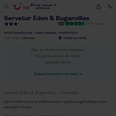
30
1
1
/
53
lat
|
numer
w Polsce
Servatur Eden & Buganvillas
(2193 opinie)
WYSPY KANARYJSKIE
GRAN CANARIA
PUERTO RICO
KOD HOTELU
LPA41063
POKAŻ NA MAPIE
Ups, ta oferta nie jest dostępna.
Przygotowaliśmy dla Ciebie
podobne oferty:
Zobacz inne ceny i terminy
»
Servatur Eden & Buganvillas
-
informacje
Opis hotelu został przetłumaczony z języka angielskiego przez
narzędzie DeepL
nute
Najpopularniejsze udogodnienia: