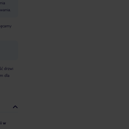
nia
wania.
chęcamy
ść drzwi
m dla
ii w