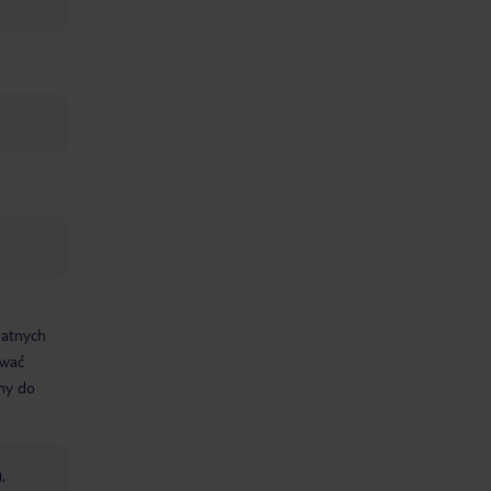
datnych
ować
śmy do
,