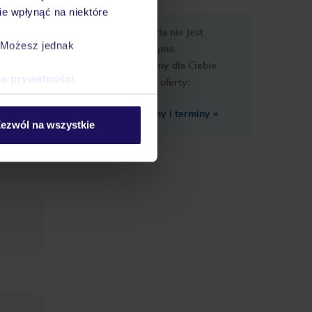
e wpłynąć na niektóre
e
Ups, ta oferta nie jest
macje
. Możesz jednak
dostępna.
Przygotowaliśmy dla Ciebie
ce prywatności
.
podobne oferty:
Zobacz inne ceny i terminy
»
ezwól na wszystkie