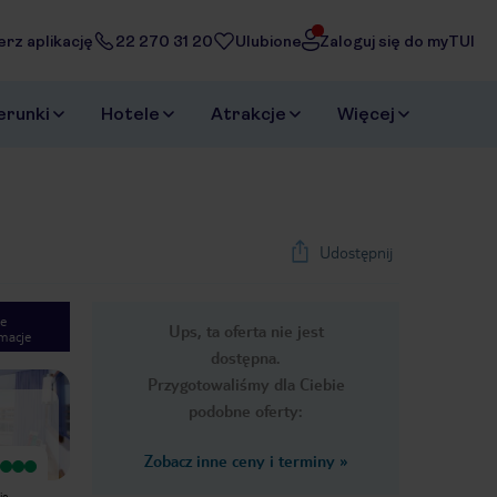
erz aplikację
22 270 31 20
Ulubione
Zaloguj się do myTUI
erunki
Hotele
Atrakcje
Więcej
Udostępnij
e
Ups, ta oferta nie jest
macje
1
/
14
dostępna.
Next slide
Przygotowaliśmy dla Ciebie
podobne oferty:
Zobacz inne ceny i terminy
»
Wyjątkowy
Wyjątkowy
W Hotelu Riu Don Miguel
To już drugi pobyt w tym hotelu po
ie
spędziliśmy tydzień w lutym i pobyt
4letniej przerwie. I jakość