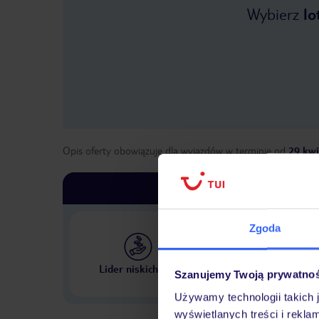
Wybierz
lo
Opis oferty obowiązuje dla wyjazdów w terminie
od
29 kwi
Zgoda
Największe biuro podr
Lider niskich cen
Szanujemy Twoją prywatno
w Polsce
Używamy technologii takich 
wyświetlanych treści i rekla