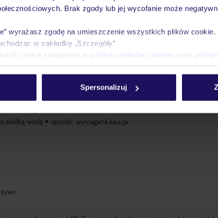
połecznościowych. Brak zgody lub jej wycofanie może negatywni
Ważn
Pokoje
Wyżywienie
Atrakcje
infor
ie” wyrażasz zgodę na umieszczenie wszystkich plików cookie
wchodząc w zakładkę „Szczegóły”
ikach cookie znajdziesz w
polityce plików cookies
oraz
polity
publiczna
piaszczysta
Spersonalizuj
Z
 wodą, podgrzewany: w zależności od sezonu, leżaki: w cenie, parasole: w
 ze słodką wodą
ręczniki: wymagana kaucja
 żywo