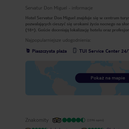
Servatur Don Miguel
-
informacje
Hotel Servatur Don Miguel znajduje się w centrum turys
pozwalających cieszyć się urokami życia nocnego na sło
(18+). Goście doceniają lokalizację hotelu oraz profesjo
Najpopularniejsze udogodnienia:
Piaszczysta plaża
TUI Service Center 24/
Pokaż na mapie
Znakomity
(2596 opinii)