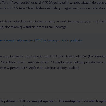
PA53 (Playa Taurito) oraz LPA70 (Arguineguín) są zobowiązani do opłace
okości 0,15 €/os./dzień. Należność należy uregulować podczas zakwatero
e lotnisko-hotel-lotnisko nie jest zawarty w cenie imprezy turystycznej. Za
ługi dodatkowej w trakcie procesu zakupowego.
jazdowymi i informacjami MSZ dotyczącymi kraju podróży
.
 potwierdzenie, prosimy o kontakt z TUI)
Liczba pokojów: 3
Szeroko
Szerokość drzwi - łazienka: 86 cm
Urządzenia w pokoju przystosowany
zenie w prysznicu)
Wejście do basenu: schody, drabina
TripAdvisor. TUI nie weryfikuje opinii. Prezentujemy 5 ostatnich opin