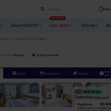
Pobi
Wpisz frazę, której szukasz
NOWOŚĆ
Zima 2026/27
Lato 2027
Oferta
Ki
Canaria
Servatur Don Miguel
 HOTELU
LPA31065
POKAŻ NA MAPIE
Ważn
Pokoje
Wyżywienie
Atrakcje
infor
+
8
Znakomity
(
2596
opinii
)
Bardzo dobry
Wyjątkowy
Riu Don Miguel to hotel w samym
mielismy pokoj z widokiem na
centrum Playa del Ingles, tuż przy
basen,scene gdzie odbywaly s