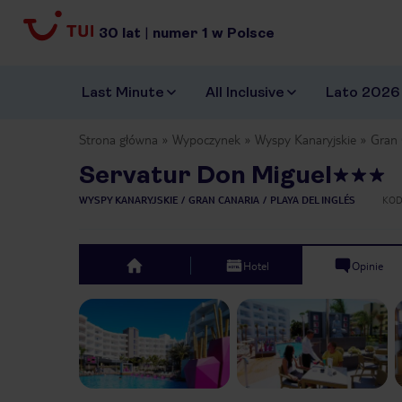
30
lat
|
numer
1
w Polsce
Last Minute
All Inclusive
Lato 2026
Strona główna
Wypoczynek
Wyspy Kanaryjskie
Gran 
Servatur Don Miguel
WYSPY KANARYJSKIE
GRAN CANARIA
PLAYA DEL INGLÉS
KOD
Hotel
Opinie
top
Previous slide