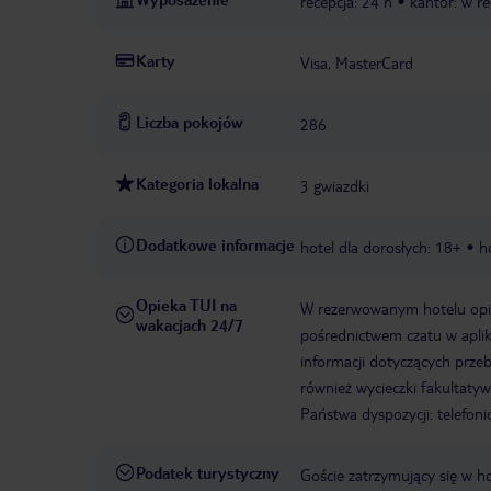
recepcja: 24 h
kantor: w re
Karty
Visa, MasterCard
Liczba pokojów
286
Kategoria lokalna
3 gwiazdki
Dodatkowe informacje
hotel dla dorosłych: 18+
h
Opieka TUI na
W rezerwowanym hotelu opiek
wakacjach 24/7
pośrednictwem czatu w aplik
informacji dotyczących prze
również wycieczki fakultaty
Państwa dyspozycji: telefon
Podatek turystyczny
Goście zatrzymujący się w h