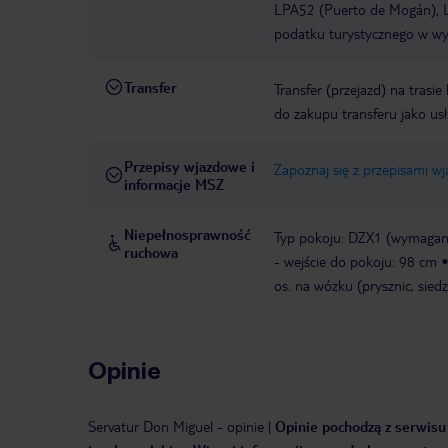
LPA52 (Puerto de Mogán), L
podatku turystycznego w wys
Transfer
Transfer (przejazd) na trasi
do zakupu transferu jako us
Przepisy wjazdowe i
Zapoznaj się z przepisami w
informacje MSZ
Niepełnosprawność
Typ pokoju: DZX1 (wymagane
ruchowa
- wejście do pokoju: 98 cm
os. na wózku (prysznic, sied
Opinie
Servatur Don Miguel
-
opinie
|
Opinie pochodzą z serwisu 