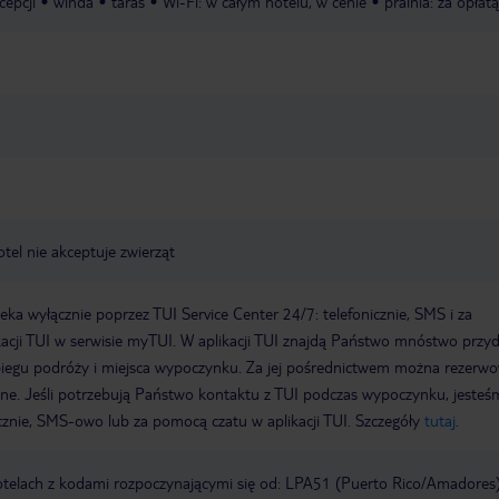
cepcji
winda
taras
Wi-Fi: w całym hotelu, w cenie
pralnia: za opłatą
otel nie akceptuje zwierząt
a wyłącznie poprzez TUI Service Center 24/7: telefonicznie, SMS i za
acji TUI w serwisie myTUI. W aplikacji TUI znajdą Państwo mnóstwo przy
biegu podróży i miejsca wypoczynku. Za jej pośrednictwem można rezerw
wne. Jeśli potrzebują Państwo kontaktu z TUI podczas wypoczynku, jeste
icznie, SMS-owo lub za pomocą czatu w aplikacji TUI. Szczegóły
tutaj
.
otelach z kodami rozpoczynającymi się od: LPA51 (Puerto Rico/Amadores)