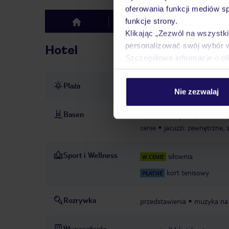
oferowania funkcji mediów s
funkcje strony.
Hotel
Opinie
top
Klikając „Zezwól na wszystk
personalizować swój wybór 
Hotel
Szczegółowe informacje o pl
Plaża
ok. 1,5 km od długiej plaży
Nie zezwalaj
Basen
basen: zewnętrzny, ze słodką
cenie
jacuzzi: zewnętrzne,
Sport i Wellness
siłownia
W CENIE
kort tenisowy
PŁATNE
Rozrywka
przedstawienia
muzyka na
Wyposażenie