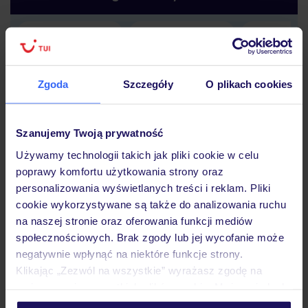
Lider niskich cen
Największe biuro
30 lat w P
podróży w Polsce
Zgoda
Szczegóły
O plikach cookies
Szanujemy Twoją prywatność
Używamy technologii takich jak pliki cookie w celu
Hotel
poprawy komfortu użytkowania strony oraz
personalizowania wyświetlanych treści i reklam. Pliki
cookie wykorzystywane są także do analizowania ruchu
Pokoje
na naszej stronie oraz oferowania funkcji mediów
społecznościowych. Brak zgody lub jej wycofanie może
negatywnie wpłynąć na niektóre funkcje strony.
Wyżywienie
Klikając „Zezwól na wszystkie” wyrażasz zgodę na
umieszczenie wszystkich plików cookie. Możesz jednak
personalizować swój wybór wchodząc w zakładkę