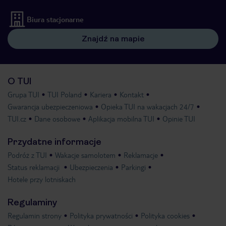
Biura stacjonarne
Znajdź na mapie
O TUI
Grupa TUI
TUI Poland
Kariera
Kontakt
Gwarancja ubezpieczeniowa
Opieka TUI na wakacjach 24/7
TUI.cz
Dane osobowe
Aplikacja mobilna TUI
Opinie TUI
Przydatne informacje
Podróż z TUI
Wakacje samolotem
Reklamacje
Status reklamacji
Ubezpieczenia
Parkingi
Hotele przy lotniskach
Regulaminy
Regulamin strony
Polityka prywatności
Polityka cookies