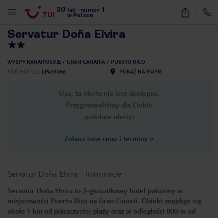
30
1
1
/
25
lat
|
numer
w Polsce
Servatur Doña Elvira
WYSPY KANARYJSKIE
GRAN CANARIA
PUERTO RICO
KOD HOTELU
LPA51066
POKAŻ NA MAPIE
Ups, ta oferta nie jest dostępna.
Przygotowaliśmy dla Ciebie
podobne oferty:
Zobacz inne ceny i terminy
»
Servatur Doña Elvira
-
informacje
Servatur Doña Elvira to 3-gwiazdkowy hotel położony w
miejscowości Puerto Rico na Gran Canarii. Obiekt znajduje się
nute
około 1 km od piaszczystej plaży oraz w odległości 800 m od