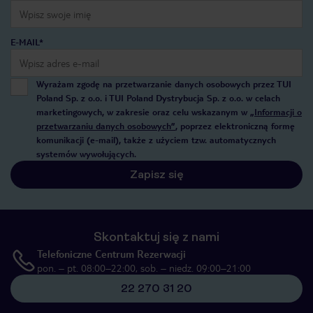
E-MAIL*
Wyrażam zgodę na przetwarzanie danych osobowych przez TUI
Poland Sp. z o.o. i TUI Poland Dystrybucja Sp. z o.o. w celach
marketingowych, w zakresie oraz celu wskazanym w
„Informacji o
przetwarzaniu danych osobowych”
, poprzez elektroniczną formę
komunikacji (e-mail), także z użyciem tzw. automatycznych
systemów wywołujących.
Zapisz się
Skontaktuj się z nami
Telefoniczne Centrum Rezerwacji
pon. – pt. 08:00–22:00, sob. – niedz. 09:00–21:00
22 270 31 20