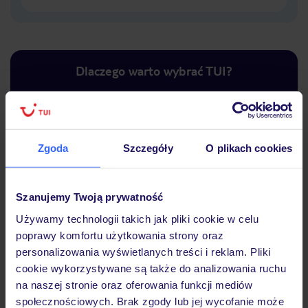
Dlaczego warto wybrać TUI?
Lider niskich cen
Największe biuro
30 lat w P
Zgoda
Szczegóły
O plikach cookies
podróży w Polsce
Szanujemy Twoją prywatność
Używamy technologii takich jak pliki cookie w celu
poprawy komfortu użytkowania strony oraz
Hotel
personalizowania wyświetlanych treści i reklam. Pliki
cookie wykorzystywane są także do analizowania ruchu
na naszej stronie oraz oferowania funkcji mediów
Opinie
społecznościowych. Brak zgody lub jej wycofanie może