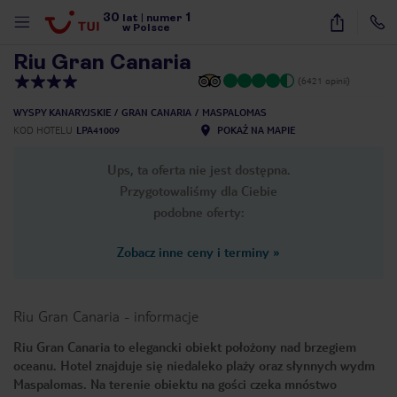
30
1
1
/
40
lat
|
numer
w Polsce
Riu Gran Canaria
(6421 opinii)
WYSPY KANARYJSKIE
GRAN CANARIA
MASPALOMAS
KOD HOTELU
LPA41009
POKAŻ NA MAPIE
Ups, ta oferta nie jest dostępna.
Przygotowaliśmy dla Ciebie
podobne oferty:
Zobacz inne ceny i terminy
»
Riu Gran Canaria
-
informacje
Riu Gran Canaria to elegancki obiekt położony nad brzegiem
oceanu. Hotel znajduje się niedaleko plaży oraz słynnych wydm
nute
Maspalomas. Na terenie obiektu na gości czeka mnóstwo