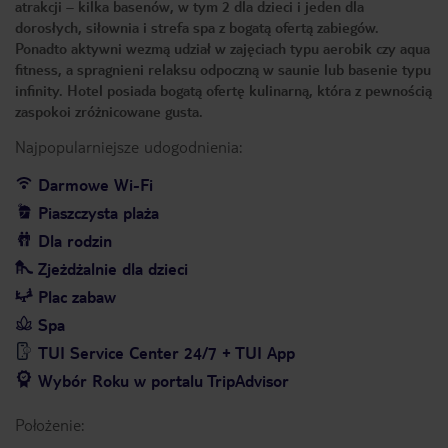
atrakcji – kilka basenów, w tym 2 dla dzieci i jeden dla
dorosłych, siłownia i strefa spa z bogatą ofertą zabiegów.
Ponadto aktywni wezmą udział w zajęciach typu aerobik czy aqua
fitness, a spragnieni relaksu odpoczną w saunie lub basenie typu
infinity. Hotel posiada bogatą ofertę kulinarną, która z pewnością
zaspokoi zróżnicowane gusta.
Najpopularniejsze udogodnienia:
Darmowe Wi-Fi
Piaszczysta plaża
Dla rodzin
Zjeżdżalnie dla dzieci
Plac zabaw
Spa
TUI Service Center 24/7 + TUI App
Wybór Roku w portalu TripAdvisor
Położenie: