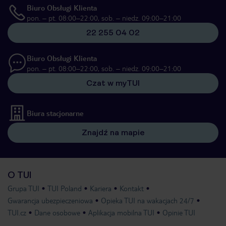
Biuro Obsługi Klienta
pon. – pt. 08:00–22:00, sob. – niedz. 09:00–21:00
22 255 04 02
Biuro Obsługi Klienta
pon. – pt. 08:00–22:00, sob. – niedz. 09:00–21:00
Czat w myTUI
Biura stacjonarne
Znajdź na mapie
O TUI
Grupa TUI
TUI Poland
Kariera
Kontakt
Gwarancja ubezpieczeniowa
Opieka TUI na wakacjach 24/7
TUI.cz
Dane osobowe
Aplikacja mobilna TUI
Opinie TUI