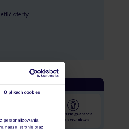
tlić oferty.
O plikach cookies
 000 hoteli w ponad 50
Najwyższa gwarancja
krajach
ubezpieczeniowa
az personalizowania
na naszej stronie oraz