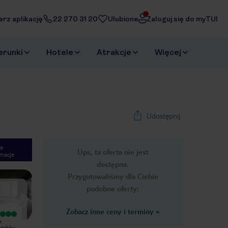
erz aplikację
22 270 31 20
Ulubione
Zaloguj się do myTUI
erunki
Hotele
Atrakcje
Więcej
Udostępnij
e
Ups, ta oferta nie jest
macje
1
/
40
dostępna.
Next slide
Przygotowaliśmy dla Ciebie
podobne oferty:
Zobacz inne ceny i terminy
»
Wyjątkowy
Wyjątkowy
m
Pobyt w lipcu 2024. Profesjonalne
Najlepszy hotel w jakim byliśmy.
eżaków.
przyjęcie na recepcji. Jasno
Jedzenie dobre i olbrzymi wybór,