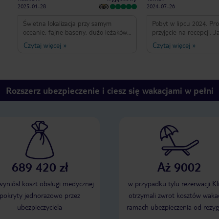
2025-01-28
2024-07-26
Świetna lokalizacja przy samym
Pobyt w lipcu 2024. Pr
oceanie, fajne baseny, dużo leżaków.
przyjęcie na recepcji. 
Kilka dostępnych barów i ogromną
wytłumaczone zasady p
Czytaj więcej
»
Czytaj więcej
»
restauracja oraz kawiarnia z pyszną
oczekiwania na pokój p
kawą. Pokoje dobrze wyposażone.
na lunch. Pokój ładny i 
sprzątany codziennie, z 
wiatrakiem nad łóżkiem
się sprawdzało w ciepł
Rozszerz ubezpieczenie i ciesz się wakacjami w pełni
dań w restauracjach duż
dobrych alkoholi. Bary
różnych miejscach ma t
Codzienne atrakcje i wy
na leżakach nie brakow
dla dorosłych piękny w
Obsługa bardzo miła i
Znakomita lokalizacja h
689 420 zł
Aż 9002
okoliczne wypady komu
miejską. Wyjście z hote
nadbrzeżny deptak. Blis
 wyniósł koszt obsługi medycznej
w przypadku tylu rezerwacji Kl
wydm. Żal było wyjeżdż
pokryty jednorazowo przez
otrzymali zwrot kosztów wakac
ubezpieczyciela
ramach ubezpieczenia od rezyg