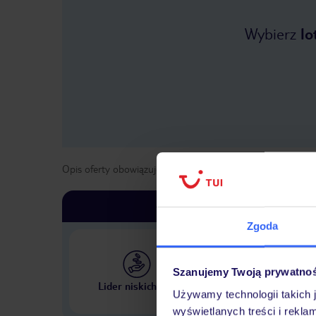
Wybierz
lo
Opis oferty obowiązuje dla wyjazdów w terminie
od
29 kwi
Zgoda
Szanujemy Twoją prywatno
Największe biuro podr
Lider niskich cen
w Polsce
Używamy technologii takich 
wyświetlanych treści i rekla