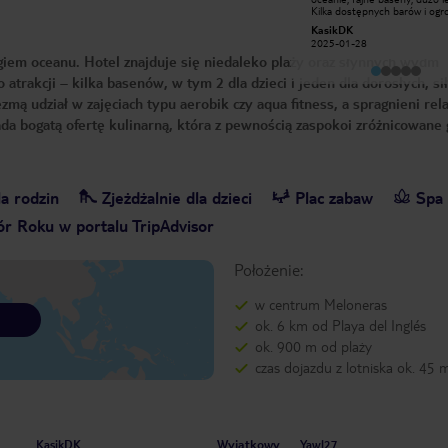
podobało. Jedzenie, pokoje, zaplecze,
Kilka dostępnych barów i og
przepiękny ogród z basenami i
restauracja oraz kawiarnia z p
MonikaP4372
KasikDK
bliskość oceanu. Wieczorami
kawą. Pokoje dobrze wyposaż
2023-02-12
2025-01-28
odbywają się różnego rodzaju
giem oceanu. Hotel znajduje się niedaleko plaży oraz słynnych wydm
animacje dla dorosłych i dzieci. W
terminie, w którym byliśmy - luty
trakcji – kilka basenów, w tym 2 dla dzieci i jeden dla dorosłych, si
2023 przeważali ludzie dorośli
(przewaga wiekowych Niemców) ale
zmą udział w zajęciach typu aerobik czy aqua fitness, a spragnieni rel
nam to absolutnie nie przeszkadzało
:) Chętnie z mężem do niego
ada bogatą ofertę kulinarną, która z pewnością zaspokoi zróżnicowane 
wrócimy!
a rodzin
Zjeżdżalnie dla dzieci
Plac zabaw
Spa
r Roku w portalu TripAdvisor
Położenie:
w centrum Meloneras
ok. 6 km od Playa del Inglés
ok. 900 m od plaży
czas dojazdu z lotniska ok. 45 
Wyjątkowy
KasikDK
Yawl27