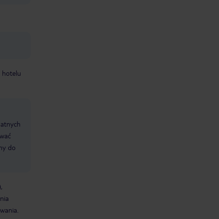
 hotelu
datnych
ować
śmy do
,
nia
wania.