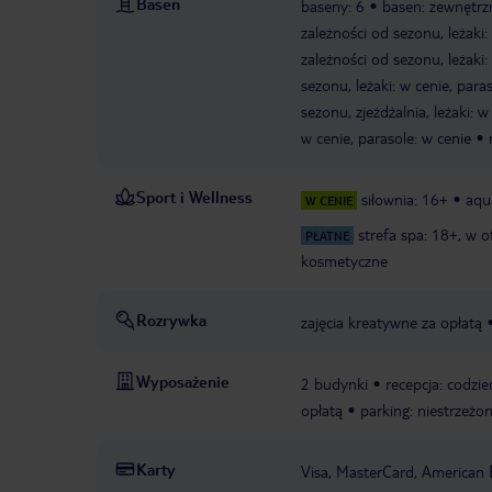
Basen
baseny: 6
basen: zewnętrzn
zależności od sezonu, leżaki:
zależności od sezonu, leżaki:
sezonu, leżaki: w cenie, para
sezonu, zjeżdżalnia, leżaki: w
w cenie, parasole: w cenie
Sport i Wellness
siłownia: 16+
aqu
W CENIE
strefa spa: 18+, w o
PŁATNE
kosmetyczne
Rozrywka
zajęcia kreatywne za opłatą
Wyposażenie
2 budynki
recepcja: codzi
opłatą
parking: niestrzeżon
Karty
Visa, MasterCard, American 