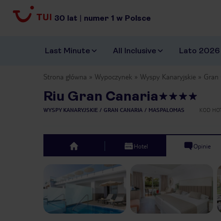
30
lat
|
numer
1
w Polsce
Last Minute
All Inclusive
Lato 2026
Strona główna
Wypoczynek
Wyspy Kanaryjskie
Gran 
Riu Gran Canaria
WYSPY KANARYJSKIE
GRAN CANARIA
MASPALOMAS
KOD HO
Hotel
Opinie
top
Previous slide