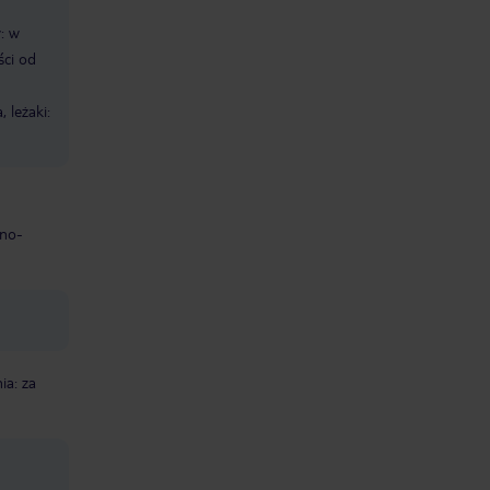
: w
ści od
 leżaki:
jno-
ia: za