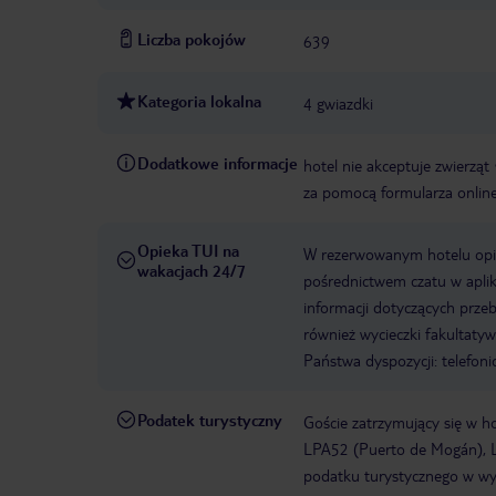
Liczba pokojów
639
Kategoria lokalna
4 gwiazdki
Dodatkowe informacje
hotel nie akceptuje zwierząt
za pomocą formularza onli
Opieka TUI na
W rezerwowanym hotelu opiek
wakacjach 24/7
pośrednictwem czatu w aplik
informacji dotyczących prze
również wycieczki fakultaty
Państwa dyspozycji: telefon
Podatek turystyczny
Goście zatrzymujący się w h
LPA52 (Puerto de Mogán), L
podatku turystycznego w wys