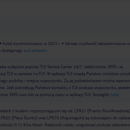
hotel wyremontowany w 2023 r.
Istnieje możliwość zakwaterowania w
ne dostępnego
pod adresem
.
a wyłącznie poprzez TUI Service Center 24/7: telefonicznie, SMS i za
acji TUI w serwisie myTUI. W aplikacji TUI znajdą Państwo mnóstwo przy
biegu podróży i miejsca wypoczynku. Za jej pośrednictwem można rezerw
wne. Jeśli potrzebują Państwo kontaktu z TUI podczas wypoczynku, jeste
icznie, SMS-owo lub za pomocą czatu w aplikacji TUI. Szczegóły
tutaj
.
otelach z kodami rozpoczynającymi się od: LPA51 (Puerto Rico/Amadores)
PA53 (Playa Taurito) oraz LPA70 (Arguineguín) są zobowiązani do opłace
okości 0,15 €/os./dzień. Należność należy uregulować podczas zakwatero