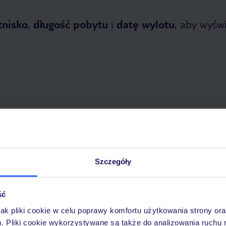
tnisko
,
długość pobytu
i
datę wylotu
, aby wyświe
etnia 2026
do
31 października 2026
Dlaczego warto wybrać TUI?
Szczegóły
ść
óży
Tylko u nas opieka na
10
30 lat w Polsce
wakacjach 24/7
jak pliki cookie w celu poprawy komfortu użytkowania strony or
m. Pliki cookie wykorzystywane są także do analizowania ruchu 