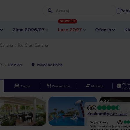
Pobi
Wpisz frazę, której szukasz
NOWOŚĆ
Zima 2026/27
Lato 2027
Oferta
Ki
Canaria
Riu Gran Canaria
TELU
LPA41009
POKAŻ NA MAPIE
Ważn
Pokoje
Wyżywienie
Atrakcje
infor
+
34
Znakomity
(
6421
opinii
)
Wyjątkowy
Wyjątkowy
Bardzo gorąco polecam hotel.
Świetna lokalizacja przy samy
Dosłownie wszystko nam się w nim
oceanie, fajne baseny, dużo l