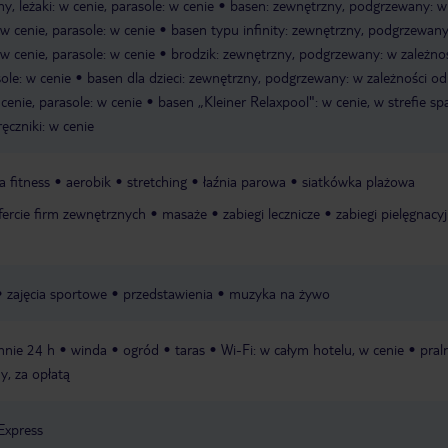
y, leżaki: w cenie, parasole: w cenie
basen: zewnętrzny, podgrzewany: w
 w cenie, parasole: w cenie
basen typu infinity: zewnętrzny, podgrzewany
 w cenie, parasole: w cenie
brodzik: zewnętrzny, podgrzewany: w zależno
sole: w cenie
basen dla dzieci: zewnętrzny, podgrzewany: w zależności od
 cenie, parasole: w cenie
basen „Kleiner Relaxpool": w cenie, w strefie spa,
ręczniki: w cenie
a fitness
aerobik
stretching
łaźnia parowa
siatkówka plażowa
fercie firm zewnętrznych
masaże
zabiegi lecznicze
zabiegi pielęgnacy
zajęcia sportowe
przedstawienia
muzyka na żywo
ennie 24 h
winda
ogród
taras
Wi-Fi: w całym hotelu, w cenie
praln
y, za opłatą
Express