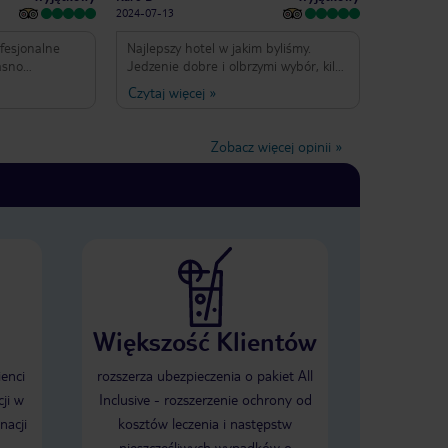
2024-07-13
ofesjonalne
Najlepszy hotel w jakim byliśmy.
Jasno
Jedzenie dobre i olbrzymi wybór, kilka
obytu. Czas
barów z dobrymi drinkami, przy
Czytaj więcej
»
oświęciliśmy
recepcji pyszna kawa z ekspresu.
czysty,
Organizowana impreza White party
klimatyzacją i
to wyjątkowe wydarzenie - nie
Zobacz więcej opinii
»
 co świetnie
spotkałem się z czymś takim nigdy
e noce. Wybór
wcześniej :) Basen z widokiem na
y. Drinki z
atlantyk i z łózkami w wodzie - super,
 pod ręką w
zwłaszcza, że to tylko strefa dla
erenie hotelu.
dorosłych :) Pary gejowskie poczują
stępy. Miejsc
się tutaj swobodnie, przynajmniej my
ało. Z basenu
się tak czuliśmy. Przy meldowaniu
idok na ocean.
uderzyłem do młodego recepcjonisty i
 pomocna.
dostalismy pokoj z cudownym
otelu na
widokiem na ocean (5087).
Większość Klientów
nikacją
lu na
ko do plaży i
ienci
rozszerza ubezpieczenia o pakiet All
ać.
ji w
Inclusive - rozszerzenie ochrony od
nacji
kosztów leczenia i następstw
nieszczęśliwych wypadków o