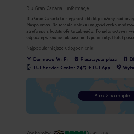
Riu Gran Canaria
-
informacje
Riu Gran Canaria to elegancki obiekt położony nad brze
Maspalomas. Na terenie obiektu na gości czeka mnóstwo a
strefa spa z bogatą ofertą zabiegów. Ponadto aktywni we
odpoczną w saunie lub basenie typu infinity. Hotel posi
Najpopularniejsze udogodnienia:
Darmowe Wi-Fi
Piaszczysta plaża
Dl
TUI Service Center 24/7 + TUI App
Wybó
Pokaż na mapie
Znakomity
(6421 opinii)