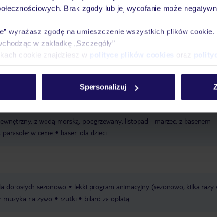
połecznościowych. Brak zgody lub jej wycofanie może negatywni
ico
publiczna
piaszczysta
leżaki za opłatą, dostępność nie jest
ecyzji hotelu lub dostawcy zewnętrznego
parasole za opłatą, dostępność 
ie” wyrażasz zgodę na umieszczenie wszystkich plików cookie
ecyzji hotelu lub dostawcy zewnętrznego
wchodząc w zakładkę „Szczegóły”
ikach cookie znajdziesz w
polityce plików cookies
oraz
polity
zesełka dla dzieci
wózek dla dzieci: za opłatą, w ofercie firm
eci
pokój gier i zabaw
minidyskoteka: 3-12 lat, lipiec i sierpień, kilka r
Spersonalizuj
Z
 dla nastolatków
łóżeczka dla dzieci/niemowląt: w cenie
 zewnętrzny, z wodą morską, podgrzewany: listopad - marzec, z basenem
, parasole: w cenie
basen dla dzieci
la dorosłych sezonowo
lekki program animacyjny (sezonowo, kilka razy
muzyka na żywo
rzutki
bilard za opłatą