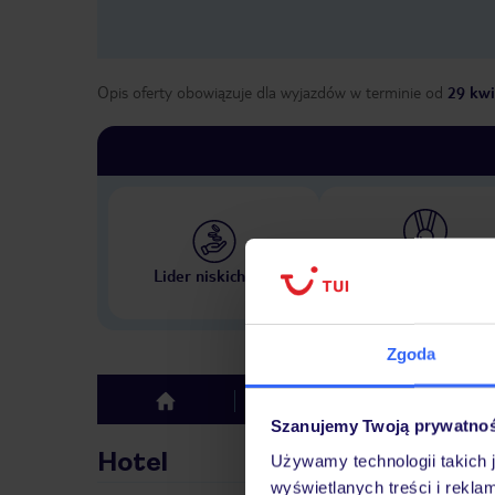
Opis oferty obowiązuje dla wyjazdów w terminie
od
29 kwi
Największe biuro podr
Lider niskich cen
w Polsce
Zgoda
Hotel
Opinie
top
Szanujemy Twoją prywatno
Hotel
Używamy technologii takich 
wyświetlanych treści i rekla