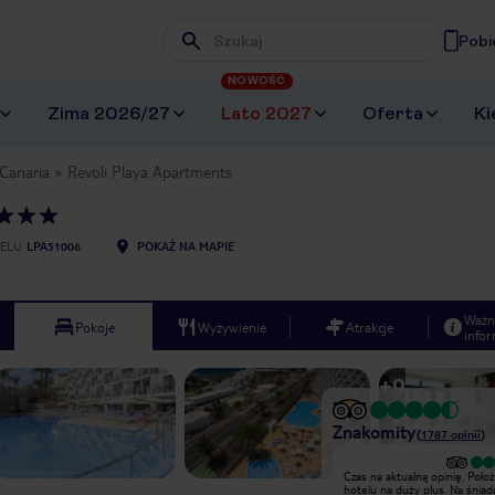
Pobi
Wpisz frazę, której szukasz
NOWOŚĆ
Zima 2026/27
Lato 2027
Oferta
Ki
Canaria
Revoli Playa Apartments
ELU
LPA51006
POKAŻ NA MAPIE
Ważn
Pokoje
Wyżywienie
Atrakcje
infor
+
9
Znakomity
(
1787
opinii
)
Jak dla mnie czlowiek na wakacjach
Czas na aktualną opinię. Poło
powinien czuć się jak w domu. Po
hotelu na duży plus. Na śniad