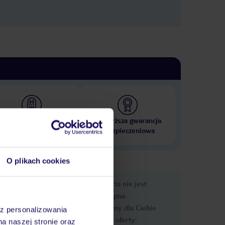
 000 hoteli w ponad 50
Najwyższa gwarancja
krajach
ubezpieczeniowa
O plikach cookies
e
Ups, ta oferta nie jest
macje
dostępna.
Przygotowaliśmy dla Ciebie
az personalizowania
podobne oferty:
na naszej stronie oraz