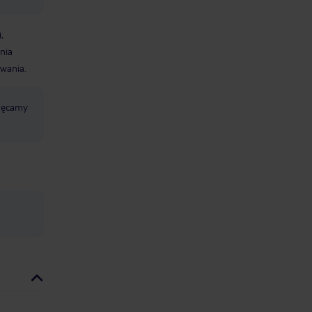
,
nia
wania.
chęcamy