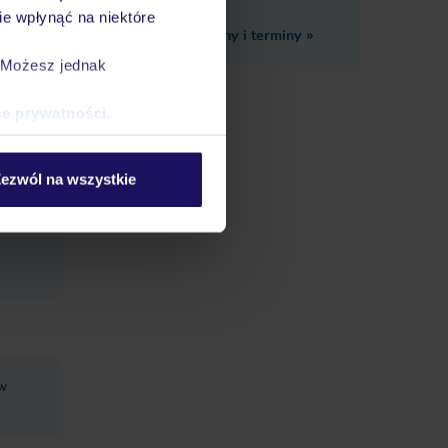
e wpłynąć na niektóre
Zobacz inne ceny i terminy
»
nie jest
. Możesz jednak
ce prywatności
.
azy w
ezwól na wszystkie
 w