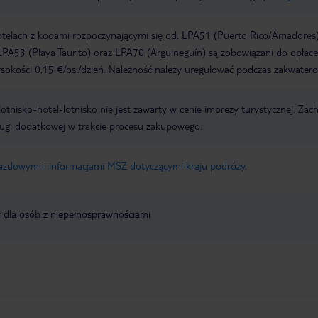
otelach z kodami rozpoczynającymi się od: LPA51 (Puerto Rico/Amadores)
PA53 (Playa Taurito) oraz LPA70 (Arguineguín) są zobowiązani do opłace
okości 0,15 €/os./dzień. Należność należy uregulować podczas zakwatero
e lotnisko-hotel-lotnisko nie jest zawarty w cenie imprezy turystycznej. Za
ługi dodatkowej w trakcie procesu zakupowego.
jazdowymi i informacjami MSZ dotyczącymi kraju podróży
.
y dla osób z niepełnosprawnościami