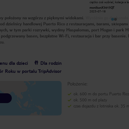
pierwsze bezpiecznie. A kradzieże
ciężko coś wybrać, kolacja a la
pokazują tego przeciwieństwo.
czas oczekiwania bardzo długi,
TheBesciak
monikanX3615QT
Pokojówki mają przyzwolenie na
średnia i zdecydowanie za ma
2018-07-18
2023-07-18
kradzieże. Nie bójcie się, kradną
obslugi. Czystość ogólnie w h
honorowo, ukradną tylko część
na słabym poziomie.
wy położony na wzgórzu z pięknymi widokami. Wyróżnia go doskonała
twoich pieniędzy. Hotel oraz obsługa
(za wyjątkiem pokojówek) na
m od dzielnicy handlowej Puerto Rico z restauracjami, barami, sklepami 
wysokim poziomie.
ycznych, w tym parki rozrywki, wydmy Maspalomas, port Mogan i park 
podgrzewany basen, bezpłatne Wi-Fi, restauracja i bar przy basenie.
ku.
nu dla dzieci
Dla rodzin
r Roku w portalu TripAdvisor
Położenie:
ok. 600 m do portu Puerto Ric
ok. 500 m od plaży
czas dojazdu z lotniska ok. 35 