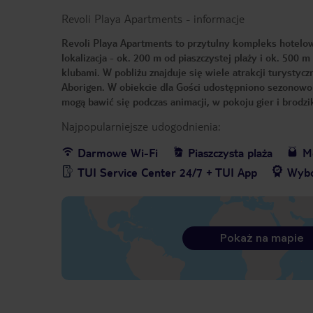
Revoli Playa Apartments
-
informacje
Revoli Playa Apartments to przytulny kompleks hotelo
lokalizacja - ok. 200 m od piaszczystej plaży i ok. 500 
klubami. W pobliżu znajduje się wiele atrakcji turyst
Aborigen. W obiekcie dla Gości udostępniono sezonowo 
mogą bawić się podczas animacji, w pokoju gier i brodzi
Najpopularniejsze udogodnienia:
Darmowe Wi-Fi
Piaszczysta plaża
Me
TUI Service Center 24/7 + TUI App
Wybó
Pokaż na mapie