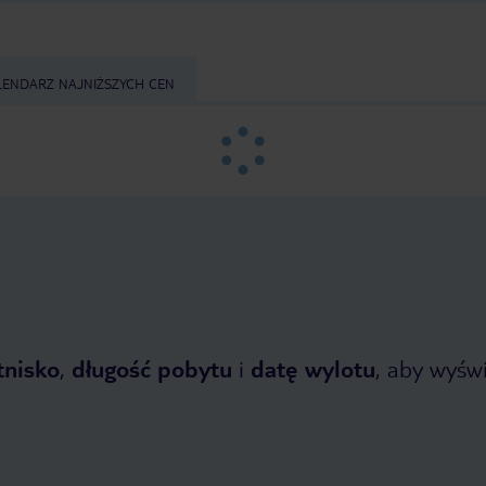
LENDARZ NAJNIŻSZYCH CEN
tnisko
,
długość pobytu
i
datę wylotu
, aby wyświe