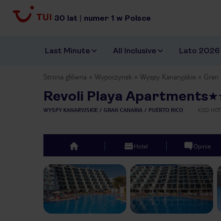
30
lat
|
numer
1
w Polsce
Last Minute
All Inclusive
Lato 2026
Strona główna
Wypoczynek
Wyspy Kanaryjskie
Gran 
Revoli Playa Apartments
WYSPY KANARYJSKIE
GRAN CANARIA
PUERTO RICO
KOD HOT
Hotel
Opinie
top
Previous slide