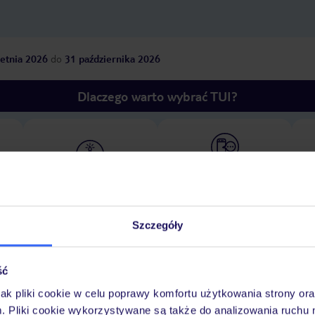
etnia 2026
do
31 października 2026
Dlaczego warto wybrać TUI?
óży
Tylko u nas opieka na
10
30 lat w Polsce
wakacjach 24/7
Szczegóły
Ważn
Pokoje
Wyżywienie
Atrakcje
infor
ść
jak pliki cookie w celu poprawy komfortu użytkowania strony or
m. Pliki cookie wykorzystywane są także do analizowania ruchu 