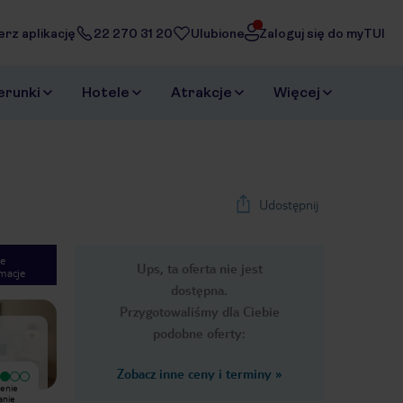
erz aplikację
22 270 31 20
Ulubione
Zaloguj się do myTUI
erunki
Hotele
Atrakcje
Więcej
Udostępnij
e
Ups, ta oferta nie jest
macje
1
/
15
dostępna.
Next slide
Przygotowaliśmy dla Ciebie
podobne oferty:
Zobacz inne ceny i terminy
»
żenie
Jak dla mnie czlowiek na wakacjach
Czas na aktualną opinię. Położenie
anie
powinien czuć się jak w domu. Po
hotelu na duży plus. Na śniadanie