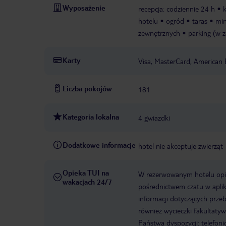
Wyposażenie
recepcja: codziennie 24 h
hotelu
ogród
taras
min
zewnętrznych
parking (w z
Karty
Visa, MasterCard, American 
Liczba pokojów
181
Kategoria lokalna
4 gwiazdki
Dodatkowe informacje
hotel nie akceptuje zwierząt
Opieka TUI na
W rezerwowanym hotelu opiek
wakacjach 24/7
pośrednictwem czatu w aplik
informacji dotyczących prze
również wycieczki fakultaty
Państwa dyspozycji: telefon