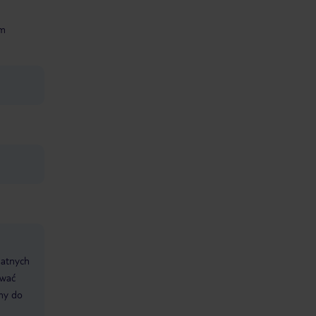
rm
datnych
ować
śmy do