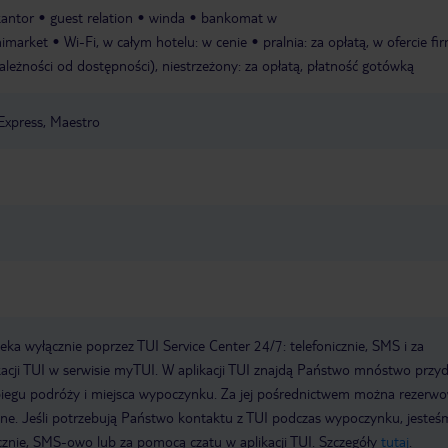
kantor
guest relation
winda
bankomat w
imarket
Wi-Fi, w całym hotelu: w cenie
pralnia: za opłatą, w ofercie fi
ależności od dostępności), niestrzeżony: za opłatą, płatność gotówką
Express, Maestro
a wyłącznie poprzez TUI Service Center 24/7: telefonicznie, SMS i za
acji TUI w serwisie myTUI. W aplikacji TUI znajdą Państwo mnóstwo przy
biegu podróży i miejsca wypoczynku. Za jej pośrednictwem można rezerw
wne. Jeśli potrzebują Państwo kontaktu z TUI podczas wypoczynku, jeste
icznie, SMS-owo lub za pomocą czatu w aplikacji TUI. Szczegóły
tutaj
.