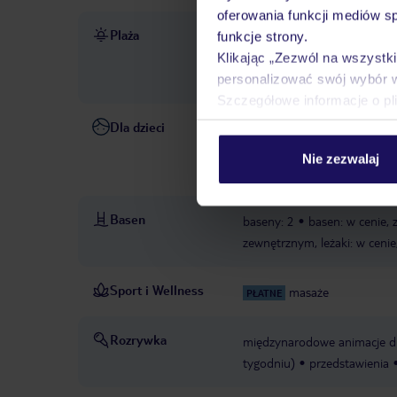
oferowania funkcji mediów s
Plaża
ok. 500 m od plaży Puerto R
funkcje strony.
gwarantowana, zależna od d
Klikając „Zezwól na wszystk
gwarantowana, zależna od d
personalizować swój wybór 
Szczegółowe informacje o pl
Dla dzieci
basen dla dzieci
wysokie kr
zewnętrznych
bufet dla dzi
Nie zezwalaj
tygodniu, w cenie
animacje
Basen
baseny: 2
basen: w cenie,
zewnętrznym, leżaki: w cenie
Sport i Wellness
masaże
PŁATNE
Rozrywka
międzynarodowe animacje d
tygodniu)
przedstawienia