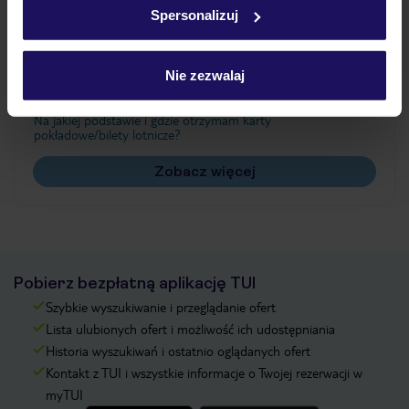
Spersonalizuj
Często zadawane pytania
Nie zezwalaj
Jak zmienić uczestników/osobę zgłaszającą?
Czy w Hotelu będzie przedstawiciel TUI?
Na jakiej podstawie i gdzie otrzymam karty
pokładowe/bilety lotnicze?
Zobacz więcej
Pobierz bezpłatną aplikację TUI
Szybkie wyszukiwanie i przeglądanie ofert
Lista ulubionych ofert i możliwość ich udostępniania
Historia wyszukiwań i ostatnio oglądanych ofert
Kontakt z TUI i wszystkie informacje o Twojej rezerwacji w
myTUI