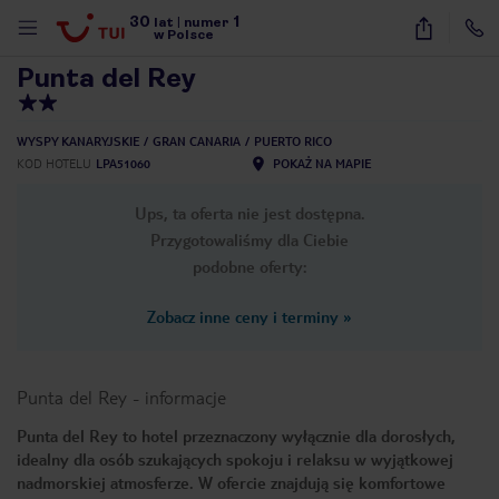
30
1
1
/
24
lat
|
numer
w Polsce
Punta del Rey
WYSPY KANARYJSKIE
GRAN CANARIA
PUERTO RICO
KOD HOTELU
LPA51060
POKAŻ NA MAPIE
Ups, ta oferta nie jest dostępna.
Przygotowaliśmy dla Ciebie
podobne oferty:
Zobacz inne ceny i terminy
»
Punta del Rey
-
informacje
Punta del Rey to hotel przeznaczony wyłącznie dla dorosłych,
idealny dla osób szukających spokoju i relaksu w wyjątkowej
nute
nadmorskiej atmosferze. W ofercie znajdują się komfortowe