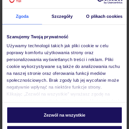
Zgoda
Szczegóły
O plikach cookies
Hotel
Szanujemy Twoją prywatność
Używamy technologii takich jak pliki cookie w celu
poprawy komfortu użytkowania strony oraz
Pokoje
personalizowania wyświetlanych treści i reklam. Pliki
cookie wykorzystywane są także do analizowania ruchu
na naszej stronie oraz oferowania funkcji mediów
Wyżywienie
społecznościowych. Brak zgody lub jej wycofanie może
negatywnie wpłynąć na niektóre funkcje strony.
Klikając „Zezwól na wszystkie” wyrażasz zgodę na
Atrakcje
umieszczenie wszystkich plików cookie. Możesz jednak
personalizować swój wybór wchodząc w zakładkę
„Szczegóły”
Zezwól na wszystkie
Ważne informacje
Szczegółowe informacje o plikach cookie znajdziesz
w
polityce plików cookies
oraz
polityce prywatności
.