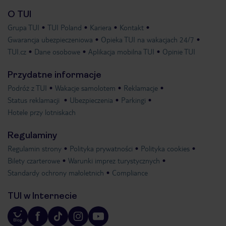
O TUI
Grupa TUI
TUI Poland
Kariera
Kontakt
Gwarancja ubezpieczeniowa
Opieka TUI na wakacjach 24/7
TUI.cz
Dane osobowe
Aplikacja mobilna TUI
Opinie TUI
Przydatne informacje
Podróż z TUI
Wakacje samolotem
Reklamacje
Status reklamacji
Ubezpieczenia
Parkingi
Hotele przy lotniskach
Regulaminy
Regulamin strony
Polityka prywatności
Polityka cookies
Bilety czarterowe
Warunki imprez turystycznych
Standardy ochrony małoletnich
Compliance
TUI w Internecie