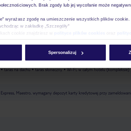
połecznościowych. Brak zgody lub jej wycofanie może negatywni
Pokoje
Wyżywienie
Atrakcje
Ważne i
ie” wyrażasz zgodę na umieszczenie wszystkich plików cookie
wchodząc w zakładkę „Szczegóły”
ikach cookie znajdziesz w
polityce plików cookies
oraz
polity
Spersonalizuj
Z
taras na dachu
taras słoneczny
Wi-Fi, w całym hotelu (kompleksie):
 Express, Maestro, wymagany depozyt karty kredytowej przy zameldowan