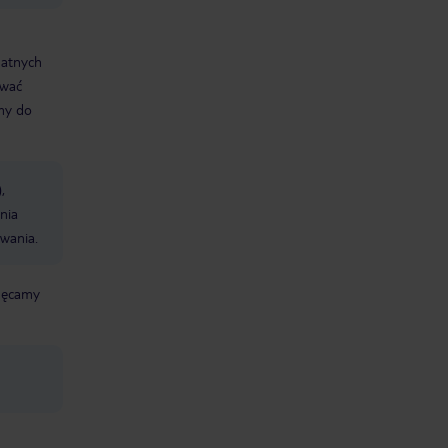
datnych
ować
śmy do
,
nia
wania.
chęcamy