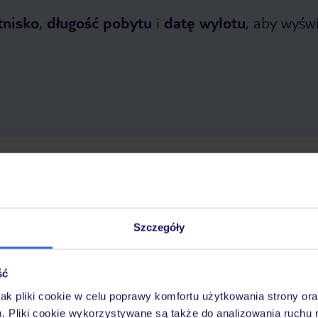
tnisko
,
długość pobytu
i
datę wylotu
, aby wyświe
etnia 2026
do
31 października 2026
Dlaczego warto wybrać TUI?
Szczegóły
óży
Tylko u nas opieka na
10
ść
30 lat w Polsce
wakacjach 24/7
jak pliki cookie w celu poprawy komfortu użytkowania strony or
m. Pliki cookie wykorzystywane są także do analizowania ruchu 