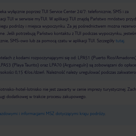
a wyłącznie poprzez TUI Service Center 24/7: telefonicznie, SMS i za
acji TUI w serwisie myTUI. W aplikacji TUI znajdą Państwo mnóstwo przy
biegu podróży i miejsca wypoczynku. Za jej pośrednictwem można rezerw
wne. Jeśli potrzebują Państwo kontaktu z TUI podczas wypoczynku, jeste
icznie, SMS-owo lub za pomocą czatu w aplikacji TUI. Szczegóły
tutaj
.
otelach z kodami rozpoczynającymi się od: LPA51 (Puerto Rico/Amadores)
PA53 (Playa Taurito) oraz LPA70 (Arguineguín) są zobowiązani do opłace
okości 0,15 €/os./dzień. Należność należy uregulować podczas zakwatero
e lotnisko-hotel-lotnisko nie jest zawarty w cenie imprezy turystycznej. Za
ługi dodatkowej w trakcie procesu zakupowego.
jazdowymi i informacjami MSZ dotyczącymi kraju podróży
.