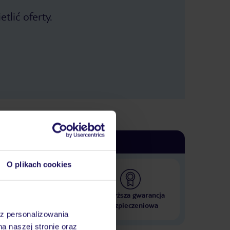
tlić oferty.
O plikach cookies
 000 hoteli w ponad 50
Najwyższa gwarancja
krajach
ubezpieczeniowa
az personalizowania
na naszej stronie oraz