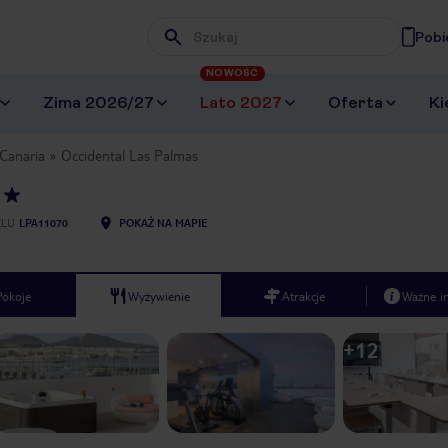
Pobi
Wpisz frazę, której szukasz
NOWOŚĆ
Zima 2026/27
Lato 2027
Oferta
Ki
Canaria
Occidental Las Palmas
ELU
LPA11070
POKAŻ NA MAPIE
Pokoje
Wyżywienie
Atrakcje
Ważne i
+
12