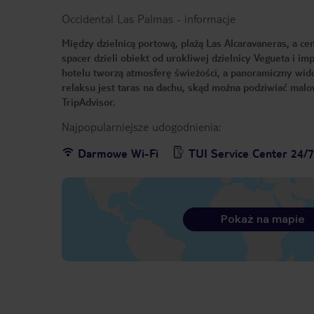
Occidental Las Palmas
-
informacje
Między dzielnicą portową, plażą Las Alcaravaneras, a c
spacer dzieli obiekt od urokliwej dzielnicy Vegueta i 
hotelu tworzą atmosferę świeżości, a panoramiczny wi
relaksu jest taras na dachu, skąd można podziwiać mal
TripAdvisor.
Najpopularniejsze udogodnienia:
Darmowe Wi-Fi
TUI Service Center 24/
Pokaż na mapie