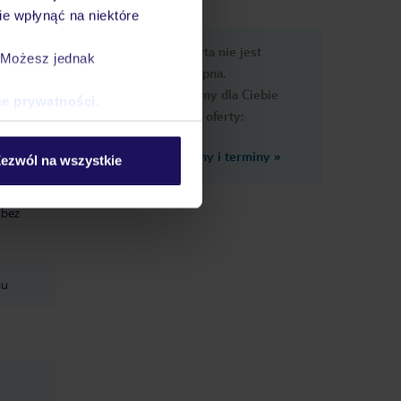
e wpłynąć na niektóre
nformacje
Ups, ta oferta nie jest
. Możesz jednak
dostępna.
Przygotowaliśmy dla Ciebie
ce prywatności
.
podobne oferty:
Zobacz inne ceny i terminy
»
ezwól na wszystkie
 bez
iu