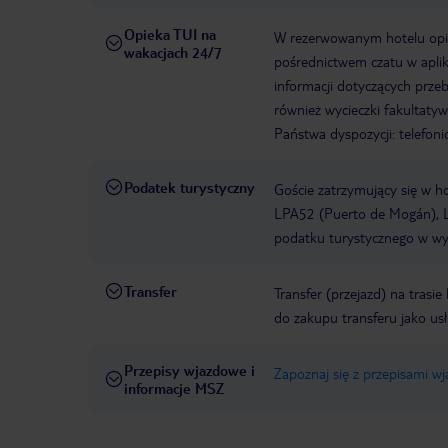
Opieka TUI na
W rezerwowanym hotelu opiek
wakacjach 24/7
pośrednictwem czatu w aplik
informacji dotyczących prze
również wycieczki fakultaty
Państwa dyspozycji: telefon
Podatek turystyczny
Goście zatrzymujący się w h
LPA52 (Puerto de Mogán), L
podatku turystycznego w wys
Transfer
Transfer (przejazd) na trasi
do zakupu transferu jako us
Przepisy wjazdowe i
Zapoznaj się z przepisami w
informacje MSZ