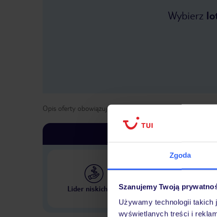
Wybierz
lo
Opis oferty obowiązuje dla wyjazdów w terminie
od
29 kwi
Zgoda
Największe biuro podr
Szanujemy Twoją prywatno
Lider niskich cen
w Polsce
Używamy technologii takich 
wyświetlanych treści i rekla