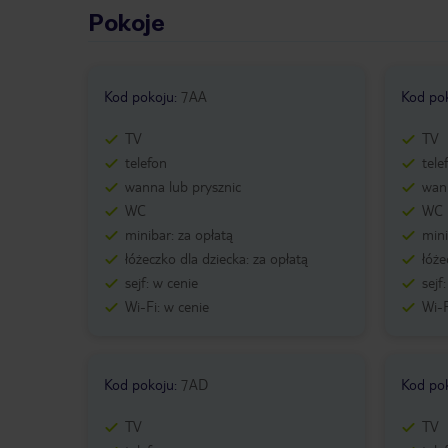
Pokoje
Kod pokoju
:
7AA
Kod po
TV
TV
telefon
tele
wanna lub prysznic
wann
WC
WC
minibar: za opłatą
mini
łóżeczko dla dziecka: za opłatą
łóże
sejf: w cenie
sejf
Wi-Fi: w cenie
Wi-F
Kod pokoju
:
7AD
Kod po
TV
TV