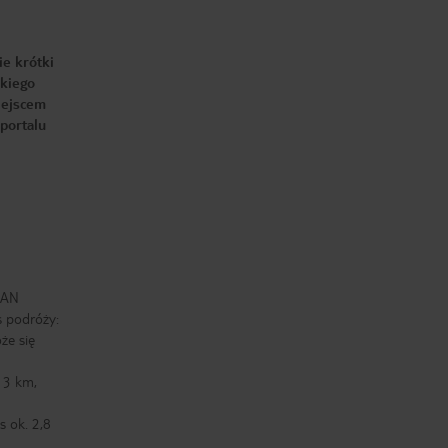
ie krótki
skiego
iejscem
portalu
RAN
 podróży:
że się
 3 km,
s ok. 2,8