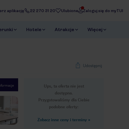
erz aplikację
22 270 31 20
Ulubione
Zaloguj się do myTUI
erunki
Hotele
Atrakcje
Więcej
Udostępnij
nformacje
Ups, ta oferta nie jest
1
/
18
dostępna.
Next slide
Przygotowaliśmy dla Ciebie
podobne oferty:
Zobacz inne ceny i terminy
»