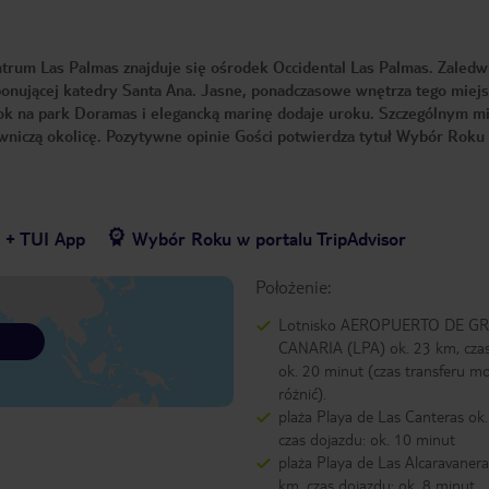
entrum Las Palmas znajduje się ośrodek Occidental Las Palmas. Zaledw
imponującej katedry Santa Ana. Jasne, ponadczasowe wnętrza tego miej
dok na park Doramas i elegancką marinę dodaje uroku. Szczególnym m
owniczą okolicę. Pozytywne opinie Gości potwierdza tytuł Wybór Roku 
7 + TUI App
Wybór Roku w portalu TripAdvisor
Położenie:
Lotnisko AEROPUERTO DE G
CANARIA (LPA) ok. 23 km, czas
ok. 20 minut (czas transferu mo
różnić).
plaża Playa de Las Canteras ok.
czas dojazdu: ok. 10 minut
plaża Playa de Las Alcaravanera
km, czas dojazdu: ok. 8 minut