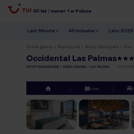
30
lat
|
numer
1
w Polsce
Last Minute
All Inclusive
Lato 2026
Strona główna
Wypoczynek
Wyspy Kanaryjskie
Gran 
Occidental Las Palmas
WYSPY KANARYJSKIE
GRAN CANARIA
LAS PALMAS
KOD HOT
Hotel
top
Previous slide