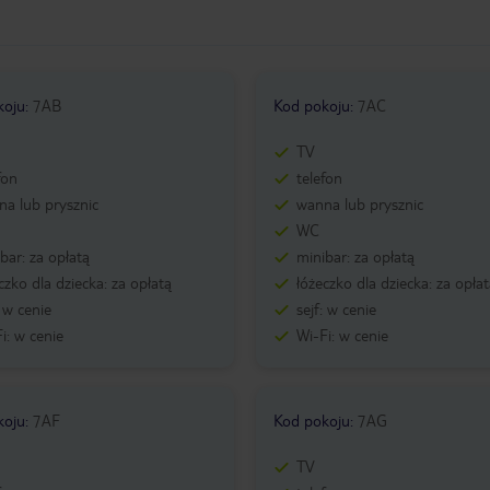
koju
:
7AB
Kod pokoju
:
7AC
TV
fon
telefon
a lub prysznic
wanna lub prysznic
WC
bar: za opłatą
minibar: za opłatą
czko dla dziecka: za opłatą
łóżeczko dla dziecka: za opła
: w cenie
sejf: w cenie
i: w cenie
Wi-Fi: w cenie
koju
:
7AF
Kod pokoju
:
7AG
TV