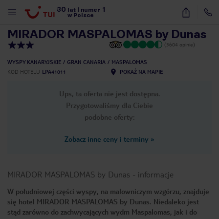
30
1
1
/
16
lat
|
numer
w Polsce
MIRADOR MASPALOMAS by Dunas
(5604 opinie)
WYSPY KANARYJSKIE
GRAN CANARIA
MASPALOMAS
KOD HOTELU
LPA41011
POKAŻ NA MAPIE
Ups, ta oferta nie jest dostępna.
Przygotowaliśmy dla Ciebie
podobne oferty:
Zobacz inne ceny i terminy
»
MIRADOR MASPALOMAS by Dunas
-
informacje
W południowej części wyspy, na malowniczym wzgórzu, znajduje
się hotel MIRADOR MASPALOMAS by Dunas. Niedaleko jest
nute
stąd zarówno do zachwycających wydm Maspalomas, jak i do