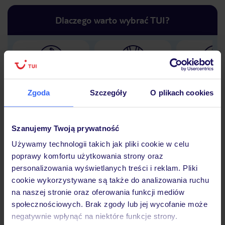
Dlaczego warto wybrać TUI?
Lider niskich cen
Największe biuro
30 lat w P
podróży w Polsce
Zgoda
Szczegóły
O plikach cookies
Szanujemy Twoją prywatność
Używamy technologii takich jak pliki cookie w celu
Hotel
poprawy komfortu użytkowania strony oraz
personalizowania wyświetlanych treści i reklam. Pliki
cookie wykorzystywane są także do analizowania ruchu
Opinie
na naszej stronie oraz oferowania funkcji mediów
społecznościowych. Brak zgody lub jej wycofanie może
negatywnie wpłynąć na niektóre funkcje strony.
Pokoje