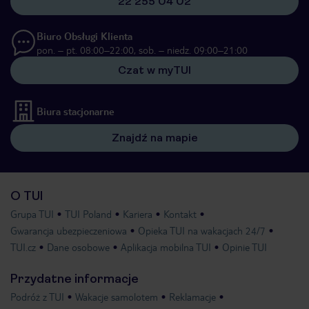
22 255 04 02
Biuro Obsługi Klienta
pon. – pt. 08:00–22:00, sob. – niedz. 09:00–21:00
Czat w myTUI
Biura stacjonarne
Znajdź na mapie
O TUI
Grupa TUI
TUI Poland
Kariera
Kontakt
Gwarancja ubezpieczeniowa
Opieka TUI na wakacjach 24/7
TUI.cz
Dane osobowe
Aplikacja mobilna TUI
Opinie TUI
Przydatne informacje
Podróż z TUI
Wakacje samolotem
Reklamacje