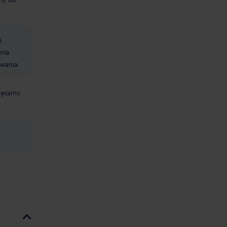
,
nia
wania.
chęcamy