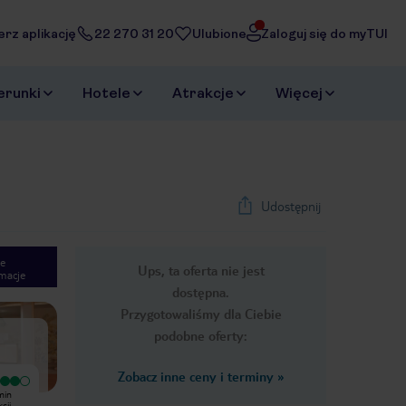
erz aplikację
22 270 31 20
Ulubione
Zaloguj się do myTUI
erunki
Hotele
Atrakcje
Więcej
Udostępnij
e
Ups, ta oferta nie jest
macje
1
/
21
dostępna.
Next slide
Przygotowaliśmy dla Ciebie
podobne oferty:
Zobacz inne ceny i terminy
»
Wyjątkowy
Wyjątkowy
min
Jesteśmy bardzo zadowoleni z
Mocne strony hotelu: smaczne i
cji
pobytu. Pokój fajny i fajnie
jakościowo dobre posiłki.Miła i