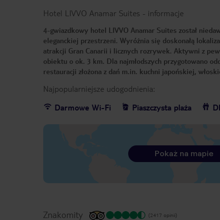
Hotel LIVVO Anamar Suites
-
informacje
4-gwiazdkowy hotel LIVVO Anamar Suites został nieda
eleganckiej przestrzeni. Wyróżnia się doskonałą lokaliza
atrakcji Gran Canarii i licznych rozrywek. Aktywni z pe
obiektu o ok. 3 km. Dla najmłodszych przygotowano odd
restauracji złożona z dań m.in. kuchni japońskiej, włoskie
Najpopularniejsze udogodnienia:
Darmowe Wi-Fi
Piaszczysta plaża
Dl
Pokaż na mapie
Znakomity
(2417 opinii)