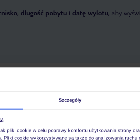
tnisko
,
długość pobytu
i
datę wylotu
, aby wyświe
etnia 2026
do
31 października 2026
Dlaczego warto wybrać TUI?
Szczegóły
ść
óży
Tylko u nas opieka na
10
30 lat w Polsce
wakacjach 24/7
jak pliki cookie w celu poprawy komfortu użytkowania strony or
m. Pliki cookie wykorzystywane są także do analizowania ruchu 