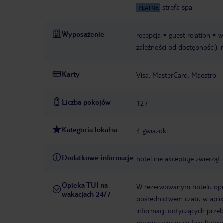
strefa spa
PŁATNE
Wyposażenie
recepcja
guest relation
w
zależności od dostępności), 
Karty
Visa, MasterCard, Maestro
Liczba pokojów
127
Kategoria lokalna
4 gwiazdki
Dodatkowe informacje
hotel nie akceptuje zwierząt
Opieka TUI na
W rezerwowanym hotelu opiek
wakacjach 24/7
pośrednictwem czatu w aplik
informacji dotyczących prze
również wycieczki fakultaty