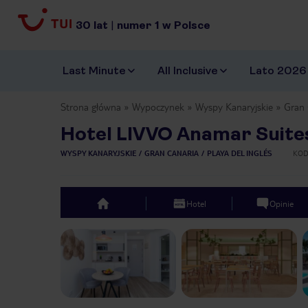
30
lat
|
numer
1
w Polsce
Last Minute
All Inclusive
Lato 2026
Strona główna
Wypoczynek
Wyspy Kanaryjskie
Gran 
Hotel LIVVO Anamar Suite
WYSPY KANARYJSKIE
GRAN CANARIA
PLAYA DEL INGLÉS
KOD
Hotel
Opinie
top
Previous slide