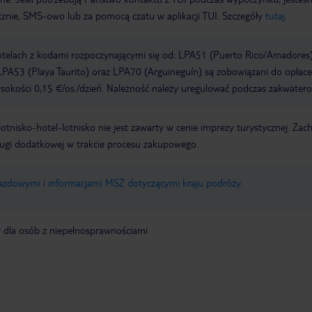
icznie, SMS-owo lub za pomocą czatu w aplikacji TUI. Szczegóły
tutaj
.
otelach z kodami rozpoczynającymi się od: LPA51 (Puerto Rico/Amadores)
PA53 (Playa Taurito) oraz LPA70 (Arguineguín) są zobowiązani do opłace
okości 0,15 €/os./dzień. Należność należy uregulować podczas zakwatero
e lotnisko-hotel-lotnisko nie jest zawarty w cenie imprezy turystycznej. Za
ługi dodatkowej w trakcie procesu zakupowego.
jazdowymi i informacjami MSZ dotyczącymi kraju podróży
.
y dla osób z niepełnosprawnościami