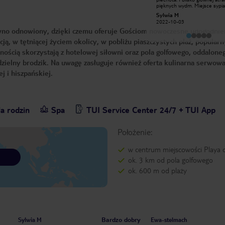
miejsce na relaks. Hotel kameralny,
pięknych wydm. Miejsce sypia
raczej dla rodzin bez dzieci. Cisza
oddzielnie od salonu i kuchni( 
169ma_gorzatas
Sylwia M
spokój czysto chociaż pokoje nie
miejsce do jedzenia i przenoś
2017-04-20
2022-10-03
najnowsze . Ale napewno wrócę tu.
kuchenka do gotowania), inte
wno odnowiony, dzięki czemu oferuje Gościom nowoczesne udogodnie
Jedzenie bardzo dobre , wybór
słaby nie zawsze działa, klima i
wystarczający
obydwóch pokojach. Obsługa m
cją, w tętniącej życiem okolicy, w pobliżu piaszczystych plaż, popular
Odjęłam jedna gwiazdkę za ba
mały basen ( wyglada na dużo
wnością skorzystają z hotelowej siłowni oraz pola golfowego, oddalone
większy na zdjęciach)
zielny brodzik. Na uwagę zasługuje również oferta kulinarna serwow
j i hiszpańskiej.
a rodzin
Spa
TUI Service Center 24/7 + TUI App
Położenie:
w centrum miejscowości Playa d
ok. 3 km od pola golfowego
ok. 600 m od plaży
Bardzo dobry
Sylwia M
Ewa-stelmach