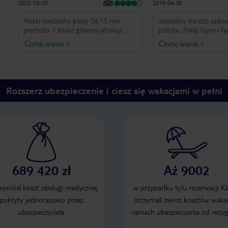
2022-10-03
2019-04-05
Hotel niedaleko plaży Ok 15 min
Jesteśmy bardzo zadow
piechota. I blisko głównej atrakcji
pobytu. Pokój fajny i fa
pięknych wydm. Miejsce sypialniane
wyposażony, jedzenie 
Czytaj więcej
»
Czytaj więcej
»
oddzielnie od salonu i kuchni( zlew ,
wszędzie blisko. Miła i
miejsce do jedzenia i przenośna
obsługa. Generalnie wsz
kuchenka do gotowania), internet
Na plus ręczniki basen
słaby nie zawsze działa, klima i tv w
każdemu.
obydwóch pokojach. Obsługa miła.
Rozszerz ubezpieczenie i ciesz się wakacjami w pełni
Odjęłam jedna gwiazdkę za bardzo
mały basen ( wyglada na dużo
większy na zdjęciach)
689 420 zł
Aż 9002
 wyniósł koszt obsługi medycznej
w przypadku tylu rezerwacji Kl
pokryty jednorazowo przez
otrzymali zwrot kosztów wakac
ubezpieczyciela
ramach ubezpieczenia od rezyg