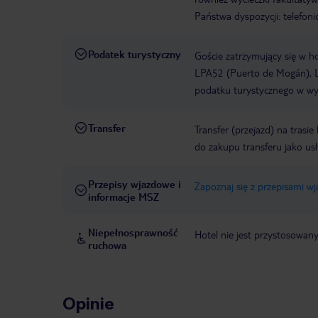
Państwa dyspozycji: telefon
Podatek turystyczny
Goście zatrzymujący się w h
LPA52 (Puerto de Mogán), L
podatku turystycznego w wys
Transfer
Transfer (przejazd) na trasi
do zakupu transferu jako us
Przepisy wjazdowe i
Zapoznaj się z przepisami w
informacje MSZ
Niepełnosprawność
Hotel nie jest przystosowan
ruchowa
Opinie