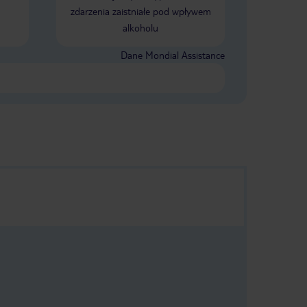
Generalnie hotel polecam.Minusy są
zdarzenia zaistniałe pod wpływem
tylko małym ułamkiem plusów
alkoholu
Dane Mondial Assistance