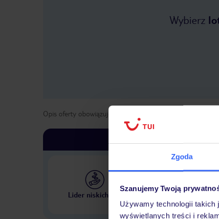
Wybierz
lo
Opis oferty obowiązuje dla wyjazdów w terminie
od
29 kwi
Zgoda
Szanujemy Twoją prywatno
Największe biuro podr
Lider niskich cen
w Polsce
Używamy technologii takich 
wyświetlanych treści i rekla