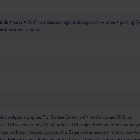
inda
taras
Wi-Fi: w miejscach ogólnodostępnych, w cenie
parking (w
niestrzeżony: za opłatą
a wyłącznie poprzez TUI Service Center 24/7: telefonicznie, SMS i za
acji TUI w serwisie myTUI. W aplikacji TUI znajdą Państwo mnóstwo przy
biegu podróży i miejsca wypoczynku. Za jej pośrednictwem można rezerw
wne. Jeśli potrzebują Państwo kontaktu z TUI podczas wypoczynku, jeste