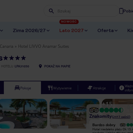
Pobi
Wpisz frazę, której szukasz
NOWOŚĆ
Zima 2026/27
Lato 2027
Oferta
Ki
Canaria
Hotel LIVVO Anamar Suites
s
 HOTELU
LPA31050
POKAŻ NA MAPIE
Ważn
Pokoje
Wyżywienie
Atrakcje
infor
+
15
Znakomity
(
2417
opinii
)
Wyjątkowy
Bardzo dobry
Dobra lokalizacja, blisko do
Hotel niedaleko plaży Ok 15 
promenady i centrum, wspaniałe
piechota. I blisko głównej atrak