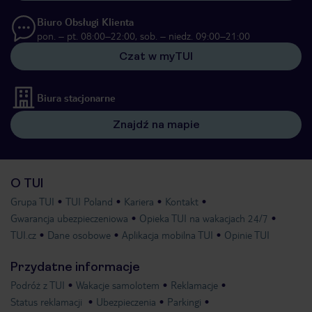
Biuro Obsługi Klienta
pon. – pt. 08:00–22:00, sob. – niedz. 09:00–21:00
Czat w myTUI
Biura stacjonarne
Znajdź na mapie
O TUI
Grupa TUI
TUI Poland
Kariera
Kontakt
Gwarancja ubezpieczeniowa
Opieka TUI na wakacjach 24/7
TUI.cz
Dane osobowe
Aplikacja mobilna TUI
Opinie TUI
Przydatne informacje
Podróż z TUI
Wakacje samolotem
Reklamacje
Status reklamacji
Ubezpieczenia
Parkingi