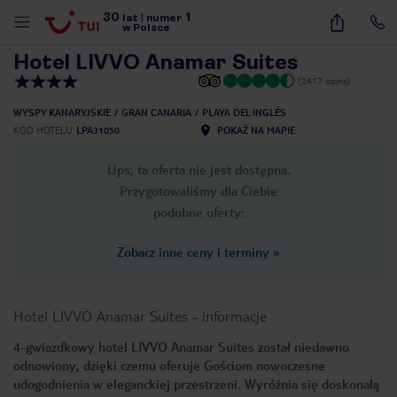
30
1
1
/
21
lat
|
numer
w Polsce
Hotel LIVVO Anamar Suites
(2417 opinii)
WYSPY KANARYJSKIE
GRAN CANARIA
PLAYA DEL INGLÉS
KOD HOTELU
LPA31050
POKAŻ NA MAPIE
Ups, ta oferta nie jest dostępna.
Przygotowaliśmy dla Ciebie
podobne oferty:
Zobacz inne ceny i terminy
»
Hotel LIVVO Anamar Suites
-
informacje
4-gwiazdkowy hotel LIVVO Anamar Suites został niedawno
odnowiony, dzięki czemu oferuje Gościom nowoczesne
nute
udogodnienia w eleganckiej przestrzeni. Wyróżnia się doskonałą