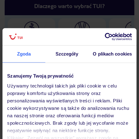
Dlaczego warto wybrać TUI?
Lider niskich cen
Największe biuro
30 lat w P
podróży w Polsce
Zgoda
Szczegóły
O plikach cookies
Szanujemy Twoją prywatność
Hotel
Używamy technologii takich jak pliki cookie w celu
poprawy komfortu użytkowania strony oraz
personalizowania wyświetlanych treści i reklam. Pliki
Opinie
cookie wykorzystywane są także do analizowania ruchu
na naszej stronie oraz oferowania funkcji mediów
społecznościowych. Brak zgody lub jej wycofanie może
Pokoje
negatywnie wpłynąć na niektóre funkcje strony.
Klikając „Zezwól na wszystkie” wyrażasz zgodę na