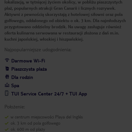
lokalizacją, w tętniącej życiem okolicy, w pobliżu piaszczystych
plaż, popularnych atrakcji Gran Canarii i licznych rozrywek.
Aktywni z pewnością skorzystają z hotelowej siłowni oraz pola
golfowego, oddalonego od obiektu o ok. 3 km. Dla najmłodszych
przygotowano oddzielny brodzik. Na uwagę zasługuje również
oferta kulinarna serwowana w restauracji złożona z dań m.in.
kuchni japońskiej, włoskiej i hiszpańskiej.
Najpopularniejsze udogodnienia:
Darmowe Wi-Fi
Piaszczysta plaża
Dla rodzin
Spa
TUI Service Center 24/7 + TUI App
Położenie:
w centrum miejscowości Playa del Inglés
ok. 3 km od pola golfowego
ok. 600 m od plaży