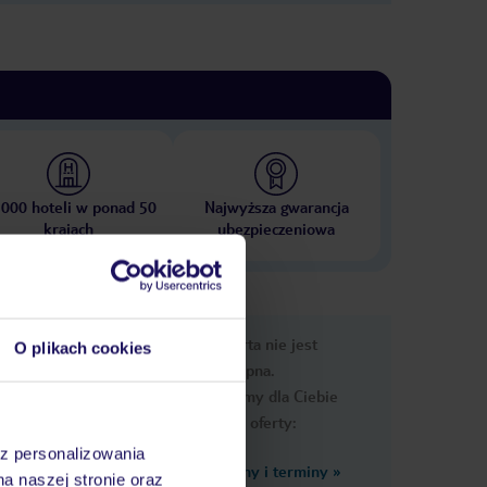
 000 hoteli w ponad 50
Najwyższa gwarancja
krajach
ubezpieczeniowa
nformacje
Ups, ta oferta nie jest
O plikach cookies
dostępna.
Przygotowaliśmy dla Ciebie
podobne oferty:
az personalizowania
Zobacz inne ceny i terminy
»
na naszej stronie oraz