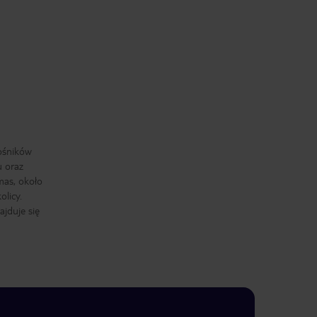
łośników
 oraz
mas, około
olicy.
jduje się