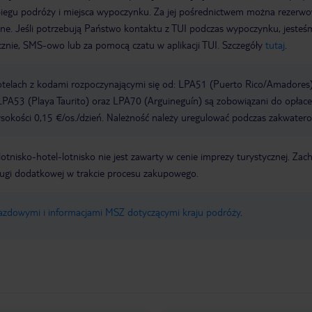
biegu podróży i miejsca wypoczynku. Za jej pośrednictwem można rezerw
wne. Jeśli potrzebują Państwo kontaktu z TUI podczas wypoczynku, jeste
icznie, SMS-owo lub za pomocą czatu w aplikacji TUI. Szczegóły
tutaj
.
otelach z kodami rozpoczynającymi się od: LPA51 (Puerto Rico/Amadores)
PA53 (Playa Taurito) oraz LPA70 (Arguineguín) są zobowiązani do opłace
okości 0,15 €/os./dzień. Należność należy uregulować podczas zakwatero
e lotnisko-hotel-lotnisko nie jest zawarty w cenie imprezy turystycznej. Za
ługi dodatkowej w trakcie procesu zakupowego.
jazdowymi i informacjami MSZ dotyczącymi kraju podróży
.