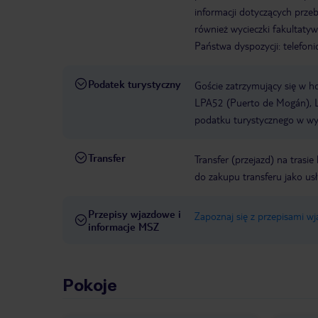
informacji dotyczących prze
również wycieczki fakultaty
Państwa dyspozycji: telefon
Podatek turystyczny
Goście zatrzymujący się w h
LPA52 (Puerto de Mogán), L
podatku turystycznego w wys
Transfer
Transfer (przejazd) na trasi
do zakupu transferu jako us
Przepisy wjazdowe i
Zapoznaj się z przepisami w
informacje MSZ
Pokoje