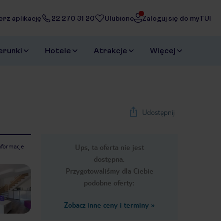
erz aplikację
22 270 31 20
Ulubione
Zaloguj się do myTUI
erunki
Hotele
Atrakcje
Więcej
Udostępnij
nformacje
Ups, ta oferta nie jest
1
/
34
dostępna.
Next slide
Przygotowaliśmy dla Ciebie
podobne oferty:
Zobacz inne ceny i terminy
»