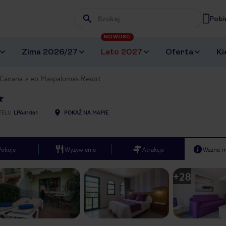
Pobi
Wpisz frazę, której szukasz
NOWOŚĆ
Zima 2026/27
Lato 2027
Oferta
Ki
Canaria
eo Maspalomas Resort
TELU
LPA41061
POKAŻ NA MAPIE
Pokoje
Wyżywienie
Atrakcje
Ważne i
+
28