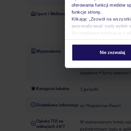
oferowania funkcji mediów s
funkcje strony.
Sport i Wellness
Oferuje on taras słoneczny 
Klikając „Zezwól na wszystk
opłatą) obejmują jazdę na ro
personalizować swój wybór 
nurkowania: za opłatą
Żegl
Szczegółowe informacje o pl
opłatą
Lekcje tenisa: za op
Wyposażenie
całodobowa recepcja
zame
Nie zezwalaj
1987
sejf hotelowy: za opł
216
baseny:basen dla dziec
bezpłatne
formy płatności:
Kategoria lokalna
3 gwiazdki
Dodatkowe informacje
eo Maspalomas Resort
Opieka TUI na
W rezerwowanym hotelu opiek
wakacjach 24/7
pośrednictwem czatu w aplik