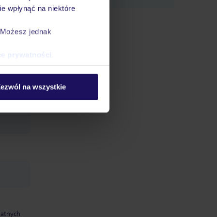
e wpłynąć na niektóre
ą
. Możesz jednak
ce prywatności
.
hotelu:
ezwól na wszystkie
koi:
datnych