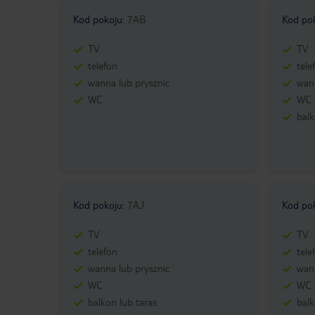
Kod pokoju
:
7AB
Kod po
TV
TV
telefon
tele
wanna lub prysznic
wann
WC
WC
balk
Kod pokoju
:
7AJ
Kod po
TV
TV
telefon
tele
wanna lub prysznic
wann
WC
WC
balkon lub taras
balk