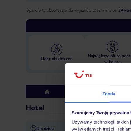
Opis oferty obowiązuje dla wyjazdów w terminie
od
29 kwi
Największe biuro podr
Lider niskich cen
w Polsce
Hotel
top
Zgoda
Hotel
Szanujemy Twoją prywatno
Używamy technologii takich 
Dla dzieci
Basen dla dzieci
Łóżeczko d
wyświetlanych treści i rekla