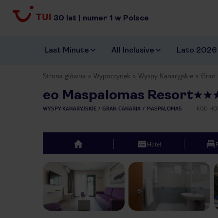
30
lat
|
numer
1
w Polsce
Last Minute
All Inclusive
Lato 2026
Strona główna
Wypoczynek
Wyspy Kanaryjskie
Gran 
eo Maspalomas Resort
WYSPY KANARYJSKIE
GRAN CANARIA
MASPALOMAS
KOD HO
Hotel
top
Previous slide