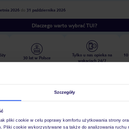
etnia 2026
do
31 października 2026
Dlaczego warto wybrać TUI?
óży
Tylko u nas opieka na
10
30 lat w Polsce
wakacjach 24/7
Pokoje
Wyżywienie
Atrakcje
Ważne i
Szczegóły
ść
jak pliki cookie w celu poprawy komfortu użytkowania strony or
ziecięce: bezpłatnie
m. Pliki cookie wykorzystywane są także do analizowania ruchu 