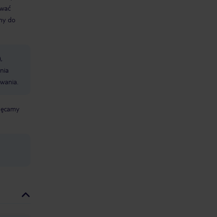
ować
śmy do
,
nia
wania.
chęcamy