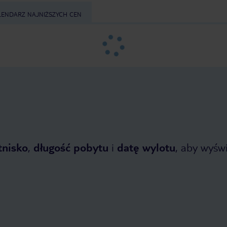
LENDARZ NAJNIŻSZYCH CEN
tnisko
,
długość pobytu
i
datę wylotu
, aby wyświe