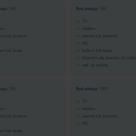
koju
:
7AC
Kod pokoju
:
7AF
TV
fon
telefon
a lub prysznic
wanna lub prysznic
WC
on lub taras
balkon lub taras
łóżeczko dla dziecka: za opła
sejf: za opłatą
koju
:
7AL
Kod pokoju
:
7AM
TV
fon
telefon
a lub prysznic
wanna lub prysznic
WC
on lub taras