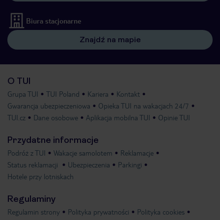
Biura stacjonarne
Znajdź na mapie
O TUI
Grupa TUI
TUI Poland
Kariera
Kontakt
Gwarancja ubezpieczeniowa
Opieka TUI na wakacjach 24/7
TUI.cz
Dane osobowe
Aplikacja mobilna TUI
Opinie TUI
Przydatne informacje
Podróż z TUI
Wakacje samolotem
Reklamacje
Status reklamacji
Ubezpieczenia
Parkingi
Hotele przy lotniskach
Regulaminy
Regulamin strony
Polityka prywatności
Polityka cookies