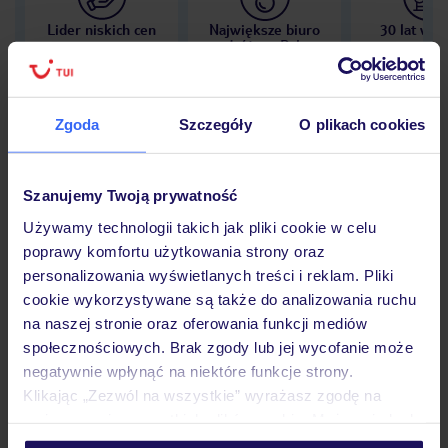
Lider niskich cen
Największe biuro
30 lat w P
podróży w Polsce
Zgoda
Szczegóły
O plikach cookies
Hotel
Szanujemy Twoją prywatność
Używamy technologii takich jak pliki cookie w celu
Opinie
poprawy komfortu użytkowania strony oraz
personalizowania wyświetlanych treści i reklam. Pliki
cookie wykorzystywane są także do analizowania ruchu
Pokoje
na naszej stronie oraz oferowania funkcji mediów
społecznościowych. Brak zgody lub jej wycofanie może
negatywnie wpłynąć na niektóre funkcje strony.
Klikając „Zezwól na wszystkie” wyrażasz zgodę na
Wyżywienie
umieszczenie wszystkich plików cookie. Możesz jednak
personalizować swój wybór wchodząc w zakładkę