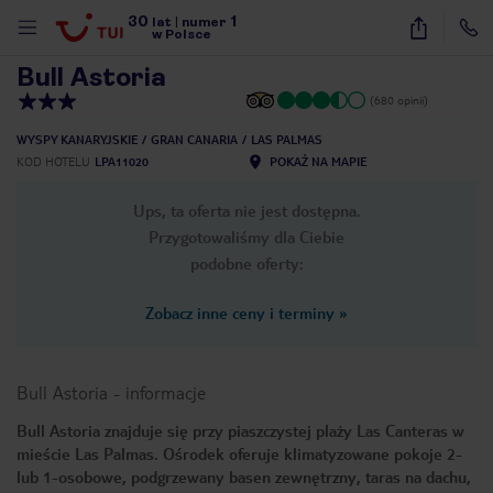
30
1
1
/
37
lat
|
numer
w Polsce
Bull Astoria
(680 opinii)
WYSPY KANARYJSKIE
GRAN CANARIA
LAS PALMAS
KOD HOTELU
LPA11020
POKAŻ NA MAPIE
Ups, ta oferta nie jest dostępna.
Przygotowaliśmy dla Ciebie
podobne oferty:
Zobacz inne ceny i terminy
»
Bull Astoria
-
informacje
Bull Astoria znajduje się przy piaszczystej plaży Las Canteras w
mieście Las Palmas. Ośrodek oferuje klimatyzowane pokoje 2-
nute
lub 1-osobowe, podgrzewany basen zewnętrzny, taras na dachu,