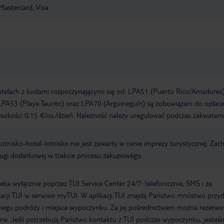
Mastercard, Visa
otelach z kodami rozpoczynającymi się od: LPA51 (Puerto Rico/Amadores)
PA53 (Playa Taurito) oraz LPA70 (Arguineguín) są zobowiązani do opłace
okości 0,15 €/os./dzień. Należność należy uregulować podczas zakwatero
e lotnisko-hotel-lotnisko nie jest zawarty w cenie imprezy turystycznej. Za
ługi dodatkowej w trakcie procesu zakupowego.
a wyłącznie poprzez TUI Service Center 24/7: telefonicznie, SMS i za
acji TUI w serwisie myTUI. W aplikacji TUI znajdą Państwo mnóstwo przy
biegu podróży i miejsca wypoczynku. Za jej pośrednictwem można rezerw
wne. Jeśli potrzebują Państwo kontaktu z TUI podczas wypoczynku, jeste