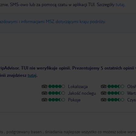
icznie, SMS-owo lub za pomocą czatu w aplikacji TUI. Szczegóły
tutaj
.
jazdowymi i informacjami MSZ dotyczącymi kraju podróży
.
ipAdvisor. TUI nie weryfikuje opinii. Prezentujemy 5 ostatnich opinii
nii znajdziesz
tutaj
.
Lokalizacja
Obsł
Jakość noclegu
Wart
Pokoje
Czys
is , podgrzewany basen , śniadania najlepsze wszystko co możesz sobie wym