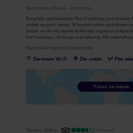
Apartments Riosol
-
informacje
Kompleks apartamentów Riosol położony jest powyżej P
widoki na port i zatokę. W bezpośrednim sąsiedztwie znaj
dostać się do niej można wybierając regularne połączen
kort tenisowy, strefa spa oraz siłownia. Dla najmłodszy
Najpopularniejsze udogodnienia:
Darmowe Wi-Fi
Dla rodzin
Plac za
Pokaż na mapie
Bardzo dobry
(2991 opinii)