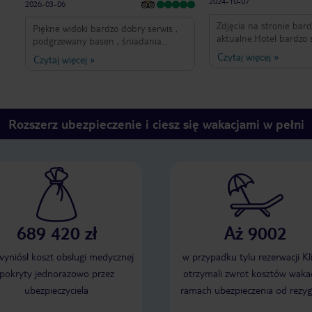
2024-10-07
2026-03-06
Zdjęcia na stronie bard
Piękne widoki bardzo dobry serwis ,
aktualne.Hotel bardzo s
podgrzewany basen , śniadania
pokojach premium rozp
najlepsze wszystko co możesz sobie
Czytaj więcej
»
Czytaj więcej
»
meble, bardzo niska jak
wymarzyć, obsługa zawsze pomocna .
klimatyzacji w podstaw
Wrócimy tu na następne wakacje
pokojach oraz w recepcji . Toalety
publiczne nieczynne i 
nieprzyjemny zapach .
Rozszerz ubezpieczenie i ciesz się wakacjami w pełni
nie działa a do plaży t
prawie 700 schodów. A
pozostawiają wiele do .
ręczników nawet do wy
Wszystkie ladne zdjęcia 
która jest dodatkowo pł
na basenie porezerwow
rano więc ciężko o miej
pokój premium a wyglą
689 420 zł
Aż 9002
jak zwykły który miała m
Klimatyzacji brak w sypialni a z
 wyniósł koszt obsługi medycznej
w przypadku tylu rezerwacji Kl
tego mały kiepski wiatr
pokryty jednorazowo przez
otrzymali zwrot kosztów wakac
polecam .
ubezpieczyciela
ramach ubezpieczenia od rezyg