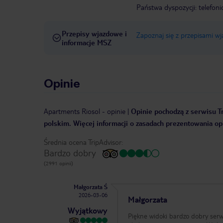
Państwa dyspozycji: telefon
Przepisy wjazdowe i
Zapoznaj się z przepisami w
informacje MSZ
Opinie
Apartments Riosol
-
opinie
|
Opinie pochodzą z serwisu Tr
polskim. Więcej informacji o zasadach prezentowania opi
Średnia ocena TripAdvisor:
Bardzo dobry
(2991 opinii)
Małgorzata Ś
2026-03-06
Małgorzata
Wyjątkowy
Piękne widoki bardzo dobry serw