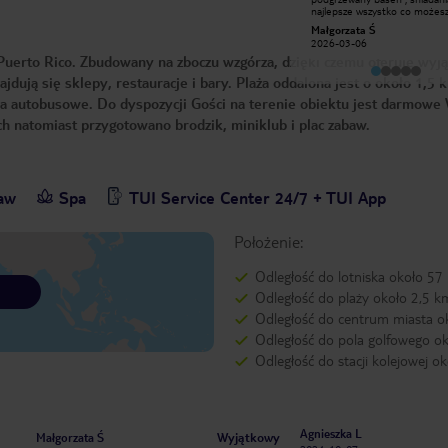
Świetne jedzenie i baseny, pokoje
najlepsze wszystko co możesz
też całkiem w porządku. Idealne
wymarzyć, obsługa zawsze po
thisiskaitlynx
Małgorzata Ś
miejsce pod wypoczynek. Warto
Wrócimy tu na następne waka
2022-05-18
2026-03-06
wybrać opcję all inclusive. Będzie to
uerto Rico. Zbudowany na zboczu wzgórza, dzięki czemu oferuje wyj
dobre miejsce zarówno dla rodzin z
dziećmi jak i par. Widok na ocean
dują się sklepy, restauracje i bary. Plaża oddalona jest o około 1,5 
potrafi zachwycić!
ia autobusowe. Do dyspozycji Gości na terenie obiektu jest darmowe 
ch natomiast przygotowano brodzik, miniklub i plac zabaw.
baw
Spa
TUI Service Center 24/7 + TUI App
Położenie:
Odległość do lotniska około 57
Odległość do plaży około 2,5 k
Odległość do centrum miasta o
Odległość do pola golfowego o
Odległość do stacji kolejowej o
Agnieszka L
Wyjątkowy
Małgorzata Ś