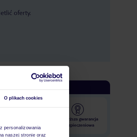
tlić oferty.
O plikach cookies
 000 hoteli w ponad 50
Najwyższa gwarancja
krajach
ubezpieczeniowa
az personalizowania
na naszej stronie oraz