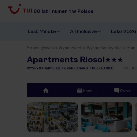
30
lat
|
numer
1
w Polsce
Last Minute
All Inclusive
Lato 2026
Strona główna
Wypoczynek
Wyspy Kanaryjskie
Gran 
Apartments Riosol
WYSPY KANARYJSKIE
GRAN CANARIA
PUERTO RICO
KOD HOT
Hotel
Opinie
top
Previous slide