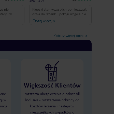
2023-12-31
zo nie
Kiepski stan wszystkich pomieszczeń,
tary , w
drzwi do łazienki i pokoju wogóle nie
adające się
dało się zamknąć, w łazience
Czytaj więcej
»
ość, brak
śmierdziało( brak jakiejkolwiek
owych
wentylacji), problem zgłosiłam
najpierw drogą emeilową a po dwóch
Zobacz więcej opinii
»
bardzo
dniach osobiście i usłyszałam że tutaj
Winda wogole
takie pokoje są i że inny pokój
rzeba pokonać
możemy dostać dopiero jutro.
nimacje
Standard nie adekwatny do ceny i
zyczenia.Brak
tych trzech gwiazdek
pożyczenia.
ze strefy vip
atna. Leżaki
ane już o 8
sce.Mielismy
dał tak samo
Większość Klientów
oja siostra.
amiast
ienci
rozszerza ubezpieczenia o pakiet All
ak. Nie
ji w
Inclusive - rozszerzenie ochrony od
nacji
kosztów leczenia i następstw
nieszczęśliwych wypadków o