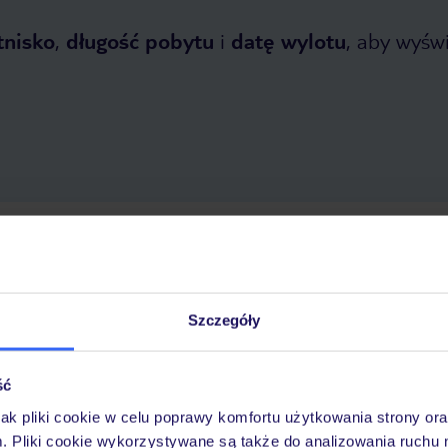
tnisko
,
długość pobytu
i
datę wylotu
, aby wyświe
opada 2026
do
27 kwietnia 2027
Dlaczego warto wybrać TUI?
Szczegóły
ść
óży
Tylko u nas opieka na
10
30 lat w Polsce
wakacjach 24/7
jak pliki cookie w celu poprawy komfortu użytkowania strony or
m. Pliki cookie wykorzystywane są także do analizowania ruchu 