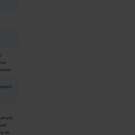
,
nia
wania.
chęcamy
datnych
ować
śmy do