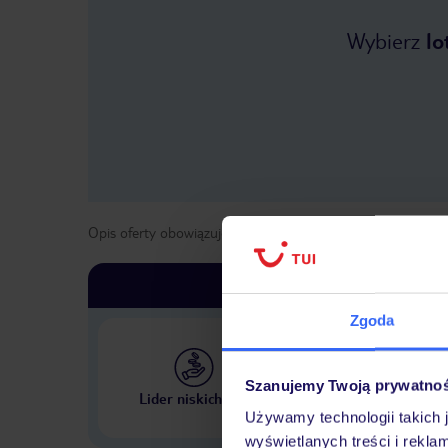
Wybierz
lo
Opis oferty obowiązuje dla wyjazdów w terminie
od
3 list
Zgoda
Szanujemy Twoją prywatno
Największe biuro podr
Lider niskich cen
w Polsce
Używamy technologii takich 
wyświetlanych treści i rekla