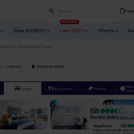
Pobi
Wpisz frazę, której szukasz
NOWOŚĆ
Zima 2026/27
Lato 2027
Oferta
Ki
Canaria
Apartments Riosol
ELU
LPA51012
POKAŻ NA MAPIE
Ważn
Pokoje
Wyżywienie
Atrakcje
infor
+
16
Bardzo dobry
(
2991
opi
Wyjątkowy
Wyjątkowy
Cudowne położenie choć wracając z
Piękne widoki bardzo dobry se
plaży trzeba się troszkę wdrapywać.
podgrzewany basen , śniadani