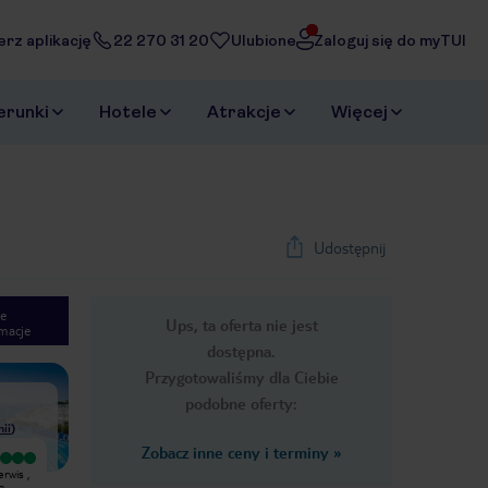
erz aplikację
22 270 31 20
Ulubione
Zaloguj się do myTUI
erunki
Hotele
Atrakcje
Więcej
Udostępnij
e
Ups, ta oferta nie jest
macje
1
/
22
dostępna.
Next slide
Przygotowaliśmy dla Ciebie
podobne oferty:
nii
)
Zobacz inne ceny i terminy
»
Zdjęcia na stronie bardzo nie
Kiepski stan wszystkich
rwis ,
aktualne.Hotel bardzo stary , w
pomieszczeń, drzwi do łazienki i
a