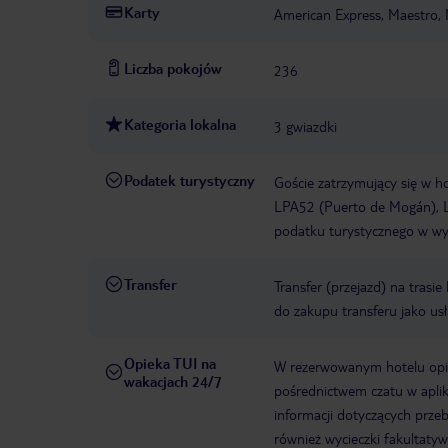
Karty
American Express, Maestro, 
Liczba pokojów
236
Kategoria lokalna
3 gwiazdki
Podatek turystyczny
Goście zatrzymujący się w h
LPA52 (Puerto de Mogán), L
podatku turystycznego w wys
Transfer
Transfer (przejazd) na trasi
do zakupu transferu jako us
Opieka TUI na
W rezerwowanym hotelu opiek
wakacjach 24/7
pośrednictwem czatu w aplik
informacji dotyczących prze
również wycieczki fakultaty