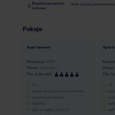
Niepełnosprawność
Hotel nie jest przystosowan
ruchowa
Pokoje
Apartament
Apart
1 /
8
1 /
Kod pokoju
:
APX2
Kod po
2
Metraż
:
około
45
m
Metraż
Max. liczba osób
:
Max. li
TV
TV
zestaw do parzenia kawy/herbaty
zes
suszarka do włosów
sus
lodówka
lod
sejf: za opłatą, od 2,5 €
sejf