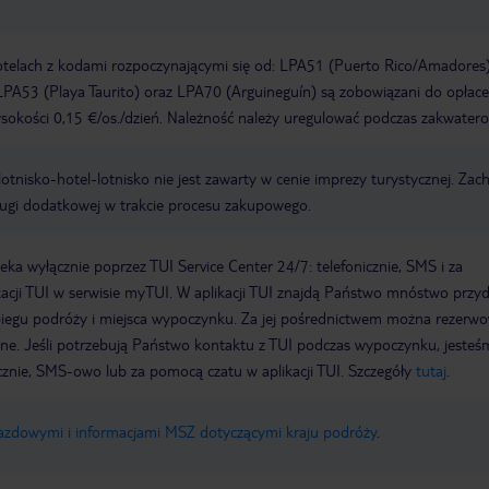
otelach z kodami rozpoczynającymi się od: LPA51 (Puerto Rico/Amadores)
PA53 (Playa Taurito) oraz LPA70 (Arguineguín) są zobowiązani do opłace
okości 0,15 €/os./dzień. Należność należy uregulować podczas zakwatero
e lotnisko-hotel-lotnisko nie jest zawarty w cenie imprezy turystycznej. Za
ługi dodatkowej w trakcie procesu zakupowego.
a wyłącznie poprzez TUI Service Center 24/7: telefonicznie, SMS i za
acji TUI w serwisie myTUI. W aplikacji TUI znajdą Państwo mnóstwo przy
biegu podróży i miejsca wypoczynku. Za jej pośrednictwem można rezerw
wne. Jeśli potrzebują Państwo kontaktu z TUI podczas wypoczynku, jeste
icznie, SMS-owo lub za pomocą czatu w aplikacji TUI. Szczegóły
tutaj
.
jazdowymi i informacjami MSZ dotyczącymi kraju podróży
.