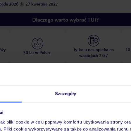
opada 2026
do
27 kwietnia 2027
Dlaczego warto wybrać TUI?
óży
Tylko u nas opieka na
10
30 lat w Polsce
wakacjach 24/7
Pokoje
Wyżywienie
Atrakcje
Ważne i
Szczegóły
ść
jak pliki cookie w celu poprawy komfortu użytkowania strony or
Ingles
publiczna
piaszczysta
schody prowadzące do plaży
leżaki z
m. Pliki cookie wykorzystywane są także do analizowania ruchu 
owana, zależna od decyzji hotelu lub dostawcy zewnętrznego
parasole za