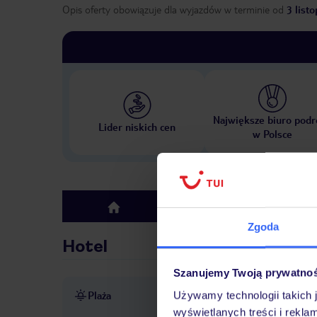
Opis oferty obowiązuje dla wyjazdów w terminie
od
3 list
Największe biuro podr
Lider niskich cen
w Polsce
Hotel
top
Zgoda
Hotel
Szanujemy Twoją prywatno
Plaża
Używamy technologii takich 
ok.100 m od plaży Playa del 
wyświetlanych treści i rekla
dostępność nie jest gwarant