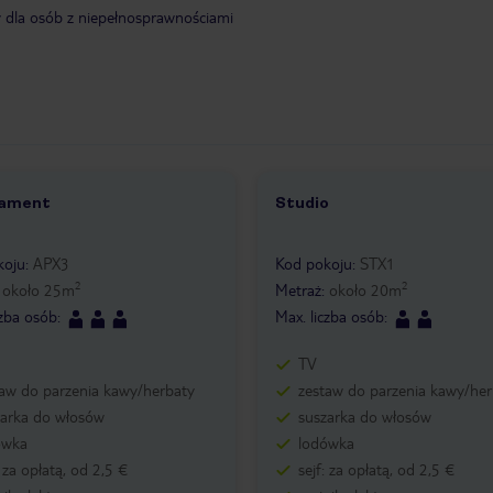
y dla osób z niepełnosprawnościami
ament
Studio
8
1 /
4
koju
:
APX3
Kod pokoju
:
STX1
2
2
:
około
25
m
Metraż
:
około
20
m
czba osób
:
Max. liczba osób
:
TV
taw do parzenia kawy/herbaty
zestaw do parzenia kawy/her
zarka do włosów
suszarka do włosów
ówka
lodówka
: za opłatą, od 2,5 €
sejf: za opłatą, od 2,5 €