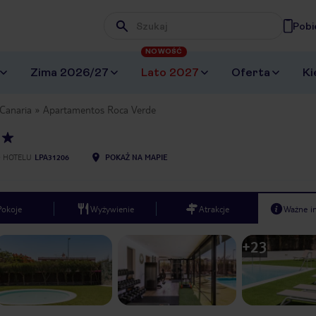
Pobi
Wpisz frazę, której szukasz
NOWOŚĆ
Zima 2026/27
Lato 2027
Oferta
Ki
Canaria
Apartamentos Roca Verde
e
 HOTELU
LPA31206
POKAŻ NA MAPIE
Pokoje
Wyżywienie
Atrakcje
Ważne i
+
23