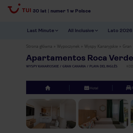
30
lat
|
numer
1
w Polsce
Last Minute
All Inclusive
Lato 2026
Strona główna
Wypoczynek
Wyspy Kanaryjskie
Gran 
Apartamentos Roca Verd
WYSPY KANARYJSKIE
GRAN CANARIA
PLAYA DEL INGLÉS
KOD
Hotel
top
Previous slide