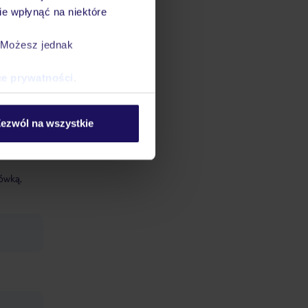
e wpłynąć na niektóre
 kaucją
. Możesz jednak
acja
ce prywatności
.
ezwól na wszystkie
Wi-Fi,
tówką,