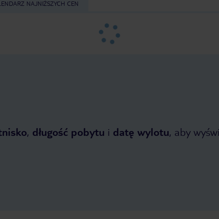
LENDARZ NAJNIŻSZYCH CEN
tnisko
,
długość pobytu
i
datę wylotu
, aby wyświe