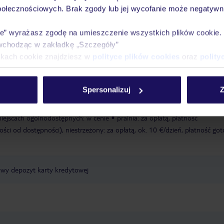
połecznościowych. Brak zgody lub jej wycofanie może negatywni
owana, zależna od decyzji hotelu lub dostawcy zewnętrznego
ręczniki za
ie” wyrażasz zgodę na umieszczenie wszystkich plików cookie
 leżaki: w cenie
łóżeczka dla dzieci/niemowląt: w cenie, wymagana rezerw
wchodząc w zakładkę „Szczegóły”
ikach cookie znajdziesz w
polityce plików cookies
oraz
polity
y, leżaki: w cenie, parasole
basen dla dzieci: zewnętrzny, leżaki: w
aucja, płatność gotówką
Spersonalizuj
Z
 00:00
sejf: za opłatą, płatność gotówką
guest relation
winda
taras
miejscach ogólnodostępnych: w cenie
pralnia: za opłatą, płatność
ości od dostępności), niestrzeżony: za opłatą, ok. 10 €/dzień, płatność go
owy depozyt karty kredytowej