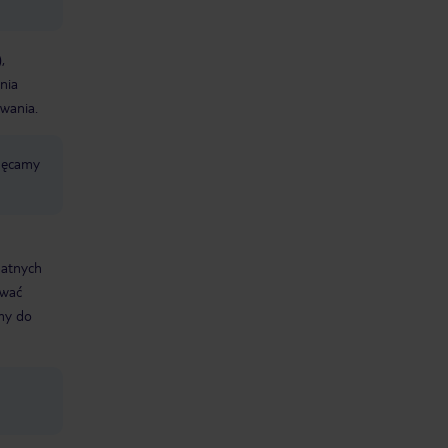
,
nia
wania.
chęcamy
datnych
ować
śmy do