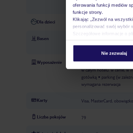
oferowania funkcji mediów s
dostępność nie jest gwarant
funkcje strony.
Klikając „Zezwól na wszystk
Dla dzieci
basen dla dzieci: zewnętrzny,
personalizować swój wybór 
Szczegółowe informacje o pl
Basen
baseny: 2
basen: zewnętrzn
cenie
ręczniki: wymagana k
Nie zezwalaj
Wyposażenie
recepcja: codziennie 08:00 -
w całym hotelu: w cenie, w 
gotówką
parking (w zależn
wymagana rezerwacja
Karty
Visa, MasterCard, obowiązk
Liczba pokojów
79