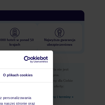
 000 hoteli w ponad 50
Najwyższa gwarancja
krajach
ubezpieczeniowa
nformacje
Ups, ta oferta nie jest
dostępna.
O plikach cookies
Przygotowaliśmy dla Ciebie
podobne oferty:
Zobacz inne ceny i terminy
»
az personalizowania
a opłatą,
na naszej stronie oraz
 opłatą,