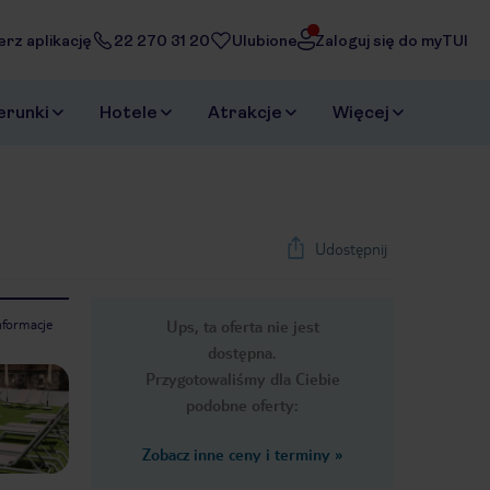
erz aplikację
22 270 31 20
Ulubione
Zaloguj się do myTUI
erunki
Hotele
Atrakcje
Więcej
Udostępnij
nformacje
Ups, ta oferta nie jest
1
/
29
dostępna.
Next slide
Przygotowaliśmy dla Ciebie
podobne oferty:
Zobacz inne ceny i terminy
»