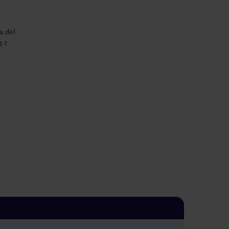
a del
ą z