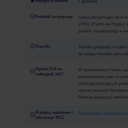
Kategoria lokalna
1 gwiazdka
Podatek turystyczny
Goście zatrzymujący się w h
LPA52 (Puerto de Mogán), L
podatku turystycznego w wys
Transfer
Transfer (przejazd) na trasi
do zakupu transferu jako us
Opieka TUI na
W rezerwowanym hotelu opiek
wakacjach 24/7
pośrednictwem czatu w aplik
informacji dotyczących prze
również wycieczki fakultaty
Państwa dyspozycji: telefon
Przepisy wjazdowe i
Zapoznaj się z przepisami w
informacje MSZ