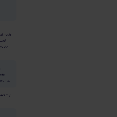
datnych
ować
śmy do
,
nia
wania.
chęcamy