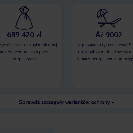
karaluchów! Oprócz tego w budynku
są chmary ciem, a po ścianach
biegają też gekony (zdjęcia).
Ponieważ w apartamencie nie ma
klimatyzacji, a temp. w nocy
dochodziła do 24 stopni spaliśmy
przy otwartych oknach i drzwiach
balkonowych. Niestety skończyło się
to wizytą złodzieja i okradzeniem nas
689 420 zł
Aż 9002
z części gotówki. Okazało się, że
niestety Tarahal nie posiada żadnego
monitoringu, a dostać się na jego
 wyniósł koszt obsługi medycznej
teren jest bardzo łatwo. Niestety
w przypadku tylu rezerwacji Kl
wiele do życzenia pozostawiała
pokryty jednorazowo przez
czystość kanapy w saloniku. Była ona
otrzymali zwrot kosztów wakac
przesiąknięta różnymi olejkami i
ubezpieczyciela
balsamami i moim zdaniem od dawna
ramach ubezpieczenia od rezyg
wymaga wyczyszczenia. Siedzieliśmy
na niej po rozłożeniu ręczników.
Generalnie, polecam Tarahal dla
osób mało wymagających i odradzam
apartamenty na parterze. My już
tam nie wrócimy.
Sprawdź szczegóły wariantów ochrony
»