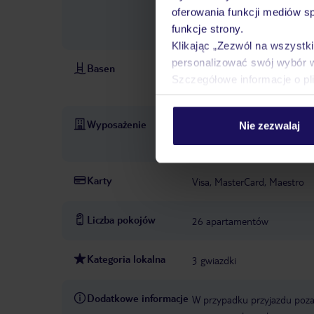
oferowania funkcji mediów s
zewnętrznego
parasole za
funkcje strony.
zewnętrznego
Klikając „Zezwól na wszystk
personalizować swój wybór 
Basen
basen „Piscina“: zewnętrzny
Szczegółowe informacje o pl
przeciwsłoneczne
Wyposażenie
recepcja: pon. - niedz. 10:00
Nie zezwalaj
cenie
pralnia: za opłatą
Karty
Visa, MasterCard, Maestro
Liczba pokojów
26 apartamentów
Kategoria lokalna
3 gwiazdki
Dodatkowe informacje
W przypadku przyjazdu poza 