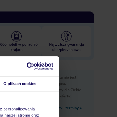
 000 hoteli w ponad 50
Najwyższa gwarancja
krajach
ubezpieczeniowa
e
Ups, ta oferta nie jest
macje
dostępna.
O plikach cookies
Przygotowaliśmy dla Ciebie
podobne oferty:
Zobacz inne ceny i terminy
»
az personalizowania
y
na naszej stronie oraz