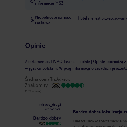
informacje MSZ
Niepełnosprawność
Hotel nie jest przystosowan
ruchowa
Opinie
Apartamentos LIVVO Tarahal
-
opinie
|
Opinie pochodzą z 
w języku polskim. Więcej informacji o zasadach prezent
Średnia ocena TripAdvisor:
Znakomity
(102 opinie)
miracle_drug2
2016-10-06
Bardzo dobra lokalizacja z
Bardzo dobry
Mieszkaliśmy w apartamencie na 
wrócilibyśmy ponownie do tego obiektu. Zalety: + widok z okna na ocean + darmowy parking