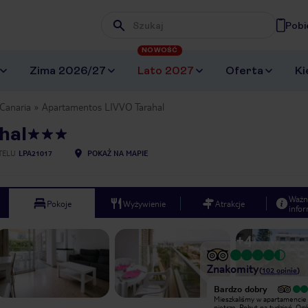
Pobi
Wpisz frazę, której szukasz
NOWOŚĆ
Zima 2026/27
Lato 2027
Oferta
Ki
Canaria
Apartamentos LIVVO Tarahal
hal
TELU
LPA21017
POKAŻ NA MAPIE
Ważn
Pokoje
Wyżywienie
Atrakcje
infor
+
4
Znakomity
(
102
opinie
)
Bardzo dobry
Okolica spokojna i blisko do plaży i
Mieszkaliśmy w apartamencie
do bezpłatnego parkingu przy plaży.
piętrze. Pobyt na tydzień. Ogó