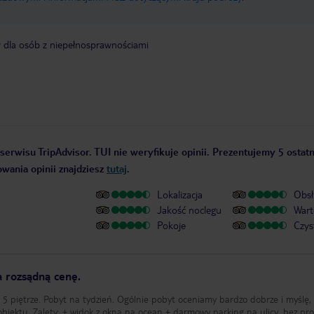
y dla osób z niepełnosprawnościami
serwisu TripAdvisor. TUI nie weryfikuje opinii. Prezentujemy 5 ostatn
owania opinii znajdziesz
tutaj
.
Lokalizacja
Obsł
Jakość noclegu
Wart
Pokoje
Czys
a rozsądną cenę.
5 piętrze. Pobyt na tydzień. Ogólnie pobyt oceniamy bardzo dobrze i myślę,
 na ulicy, bez problemu