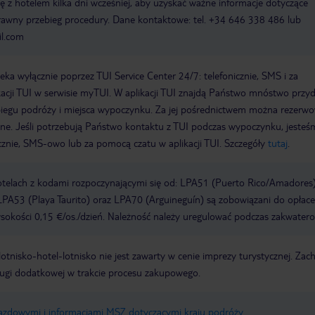
ę z hotelem kilka dni wcześniej, aby uzyskać ważne informacje dotyczące
rawny przebieg procedury. Dane kontaktowe: tel. +34 646 338 486 lub
l.com
a wyłącznie poprzez TUI Service Center 24/7: telefonicznie, SMS i za
acji TUI w serwisie myTUI. W aplikacji TUI znajdą Państwo mnóstwo przy
biegu podróży i miejsca wypoczynku. Za jej pośrednictwem można rezerw
wne. Jeśli potrzebują Państwo kontaktu z TUI podczas wypoczynku, jeste
icznie, SMS-owo lub za pomocą czatu w aplikacji TUI. Szczegóły
tutaj
.
otelach z kodami rozpoczynającymi się od: LPA51 (Puerto Rico/Amadores)
PA53 (Playa Taurito) oraz LPA70 (Arguineguín) są zobowiązani do opłace
okości 0,15 €/os./dzień. Należność należy uregulować podczas zakwatero
e lotnisko-hotel-lotnisko nie jest zawarty w cenie imprezy turystycznej. Za
ługi dodatkowej w trakcie procesu zakupowego.
jazdowymi i informacjami MSZ dotyczącymi kraju podróży
.