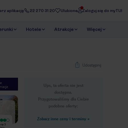
erz aplikację
22 270 31 20
Ulubione
Zaloguj się do myTUI
erunki
Hotele
Atrakcje
Więcej
Udostępnij
e
Ups, ta oferta nie jest
macje
1
/
10
dostępna.
Next slide
Przygotowaliśmy dla Ciebie
podobne oferty:
Zobacz inne ceny i terminy
»
Bardzo dobry
Okolica spokojna i blisko do plaży i
 na 5
Mieszkaliśmy w apartamencie na 5
do bezpłatnego parkingu przy plaży.
lnie
piętrze. Pobyt na tydzień. Ogólnie