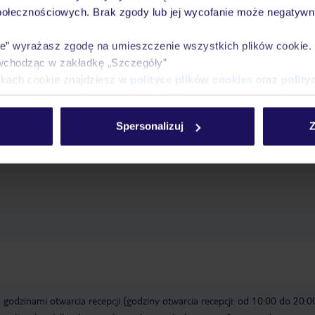
połecznościowych. Brak zgody lub jej wycofanie może negatywni
 opłatą, dostępność nie jest gwarantowana, zależna od decyzji hotelu lub 
ie” wyrażasz zgodę na umieszczenie wszystkich plików cookie
wchodząc w zakładkę „Szczegóły”
, ze słodką wodą, z basenem zewnętrznym, leżaki, parasole, zadaszenie
ikach cookie znajdziesz w
polityce plików cookies
oraz
polity
 - 20:00
winda
taras na dachu
taras
Wi-Fi, w całym hotelu: w
Spersonalizuj
Z
godzinami otwarcia recepcji (godziny otwarcia recepcji: od 10:00 do 20:0