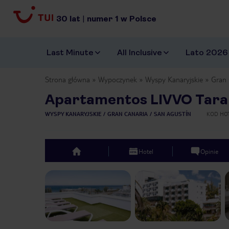
30
lat
|
numer
1
w Polsce
Last Minute
All Inclusive
Lato 2026
Strona główna
Wypoczynek
Wyspy Kanaryjskie
Gran 
Apartamentos LIVVO Tara
WYSPY KANARYJSKIE
GRAN CANARIA
SAN AGUSTÍN
KOD HO
Hotel
Opinie
top
Previous slide