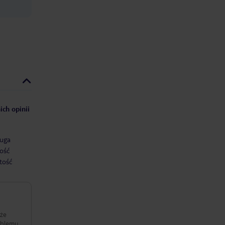
ich opinii
uga
ość
tość
 że