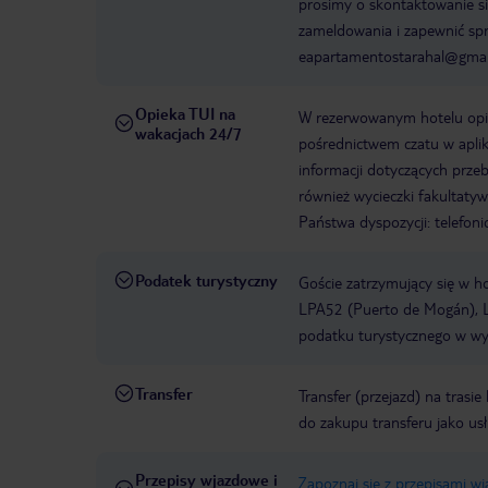
prosimy o skontaktowanie si
zameldowania i zapewnić sp
eapartamentostarahal@gmai
Opieka TUI na
W rezerwowanym hotelu opiek
wakacjach 24/7
pośrednictwem czatu w aplik
informacji dotyczących prze
również wycieczki fakultaty
Państwa dyspozycji: telefon
Podatek turystyczny
Goście zatrzymujący się w h
LPA52 (Puerto de Mogán), L
podatku turystycznego w wys
Transfer
Transfer (przejazd) na trasi
do zakupu transferu jako us
Przepisy wjazdowe i
Zapoznaj się z przepisami w