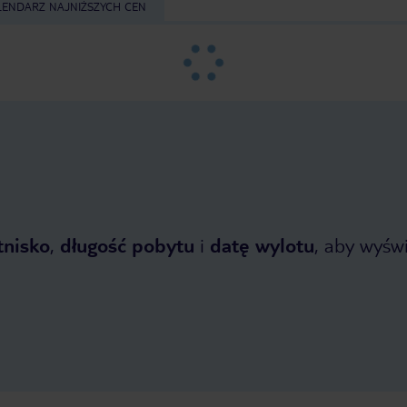
LENDARZ NAJNIŻSZYCH CEN
tnisko
,
długość pobytu
i
datę wylotu
, aby wyświe