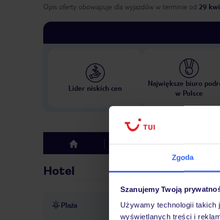
Opis oferty obowiązuje dla wyjazdów w terminie
od
29 kwi
Największe biuro podr
Lider niskich cen
w Polsce
Hotel
Opinie
top
Zgoda
Hotel
Szanujemy Twoją prywatno
Plaża
Używamy technologii takich 
ok. 600 m od plaży San Agu
wyświetlanych treści i rekla
ulicą
leżaki za opłatą, dos