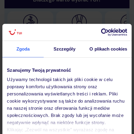
Lider niskich cen
Największe biuro
30 lat w P
podróży w Polsce
Zgoda
Szczegóły
O plikach cookies
Szanujemy Twoją prywatność
Hotel
Używamy technologii takich jak pliki cookie w celu
poprawy komfortu użytkowania strony oraz
personalizowania wyświetlanych treści i reklam. Pliki
Opinie
cookie wykorzystywane są także do analizowania ruchu
na naszej stronie oraz oferowania funkcji mediów
społecznościowych. Brak zgody lub jej wycofanie może
Pokoje
negatywnie wpłynąć na niektóre funkcje strony.
Klikając „Zezwól na wszystkie” wyrażasz zgodę na