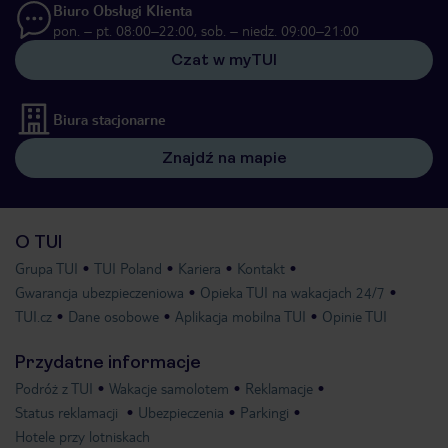
Biuro Obsługi Klienta
pon. – pt. 08:00–22:00, sob. – niedz. 09:00–21:00
Czat w myTUI
Biura stacjonarne
Znajdź na mapie
O TUI
Grupa TUI
TUI Poland
Kariera
Kontakt
Gwarancja ubezpieczeniowa
Opieka TUI na wakacjach 24/7
TUI.cz
Dane osobowe
Aplikacja mobilna TUI
Opinie TUI
Przydatne informacje
Podróż z TUI
Wakacje samolotem
Reklamacje
Status reklamacji
Ubezpieczenia
Parkingi
Hotele przy lotniskach