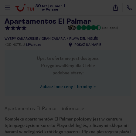
30
1
1
/
17
lat
|
numer
w Polsce
Apartamentos El Palmar
(351 opinii)
WYSPY KANARYJSKIE
GRAN CANARIA
PLAYA DEL INGLÉS
KOD HOTELU
LPA31035
POKAŻ NA MAPIE
Ups, ta oferta nie jest dostępna.
Przygotowaliśmy dla Ciebie
podobne oferty:
Zobacz inne ceny i terminy
»
Apartamentos El Palmar
-
informacje
Kompleks apartamentów El Palmar położony jest w centrum
tętniącego życiem kurortu Playa del Inglés, z licznymi sklepami i
nute
barami w odległości krótkiego spaceru. Piękna piaszczysta plaża i