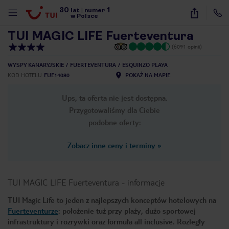
30
1
1
/
38
lat
|
numer
w Polsce
TUI MAGIC LIFE Fuerteventura
(6091 opinii)
WYSPY KANARYJSKIE
FUERTEVENTURA
ESQUINZO PLAYA
KOD HOTELU
FUE14080
POKAŻ NA MAPIE
Ups, ta oferta nie jest dostępna.
Przygotowaliśmy dla Ciebie
podobne oferty:
Zobacz inne ceny i terminy
»
TUI MAGIC LIFE Fuerteventura
-
informacje
TUI Magic Life to jeden z najlepszych konceptów hotelowych na
Fuerteventurze
: położenie tuż przy plaży, dużo sportowej
nute
infrastruktury i rozrywki oraz formuła all inclusive. Rozległy