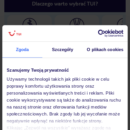
Dlaczego warto wybrać TUI?
Lider niskich cen
Największe biuro
30 lat w P
podróży w Polsce
Zgoda
Szczegóły
O plikach cookies
Szanujemy Twoją prywatność
Hotel
Używamy technologii takich jak pliki cookie w celu
poprawy komfortu użytkowania strony oraz
personalizowania wyświetlanych treści i reklam. Pliki
Opinie
cookie wykorzystywane są także do analizowania ruchu
na naszej stronie oraz oferowania funkcji mediów
społecznościowych. Brak zgody lub jej wycofanie może
Pokoje
negatywnie wpłynąć na niektóre funkcje strony.
Klikając „Zezwól na wszystkie” wyrażasz zgodę na