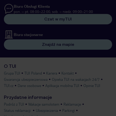
Biuro Obsługi Klienta
pon. – pt. 08:00–22:00, sob. – niedz. 09:00–21:00
Czat w myTUI
Biura stacjonarne
Znajdź na mapie
O TUI
Grupa TUI
TUI Poland
Kariera
Kontakt
Gwarancja ubezpieczeniowa
Opieka TUI na wakacjach 24/7
TUI.cz
Dane osobowe
Aplikacja mobilna TUI
Opinie TUI
Przydatne informacje
Podróż z TUI
Wakacje samolotem
Reklamacje
Status reklamacji
Ubezpieczenia
Parkingi