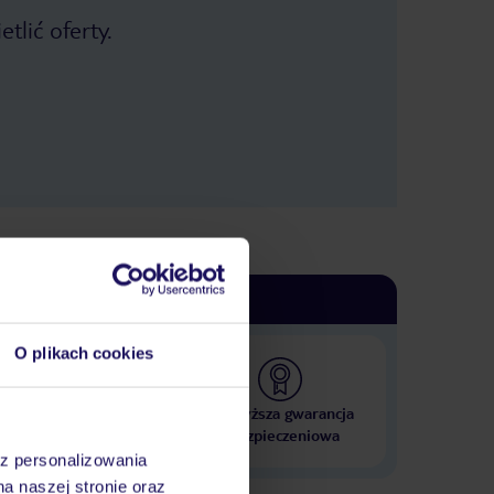
tlić oferty.
O plikach cookies
 000 hoteli w ponad 50
Najwyższa gwarancja
krajach
ubezpieczeniowa
az personalizowania
na naszej stronie oraz