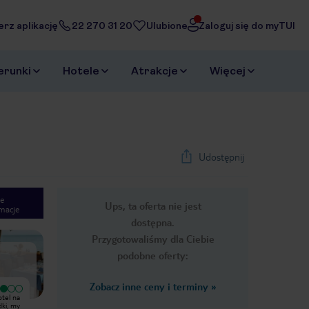
erz aplikację
22 270 31 20
Ulubione
Zaloguj się do myTUI
erunki
Hotele
Atrakcje
Więcej
Udostępnij
e
Ups, ta oferta nie jest
macje
1
/
38
dostępna.
Next slide
Przygotowaliśmy dla Ciebie
podobne oferty:
Zobacz inne ceny i terminy
»
Wyjątkowy
Bardzo dobry
Super spędzony czas z rodziną.
Piękny, zadbany ośrodek nad
dki, my
Dziękujemy serdecznie. Jedzenie
fantastyczną, piaszczystą plażą.