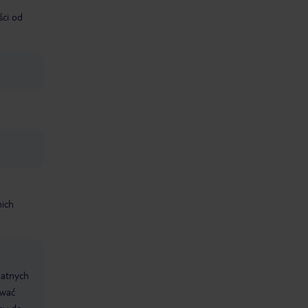
ści od
nich
datnych
ować