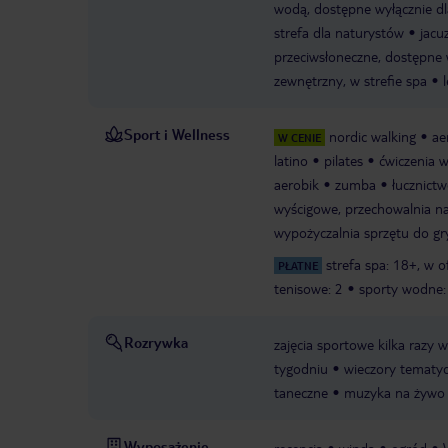
wodą, dostępne wyłącznie d
strefa dla naturystów
jacu
przeciwsłoneczne, dostępne
zewnętrzny, w strefie spa
Sport i Wellness
nordic walking
ae
W CENIE
latino
pilates
ćwiczenia 
aerobik
zumba
łucznict
wyścigowe, przechowalnia na
wypożyczalnia sprzętu do gr
strefa spa: 18+, w o
PŁATNE
tenisowe: 2
sporty wodne: 
Rozrywka
zajęcia sportowe kilka razy 
tygodniu
wieczory tematy
taneczne
muzyka na żywo
Wyposażenie