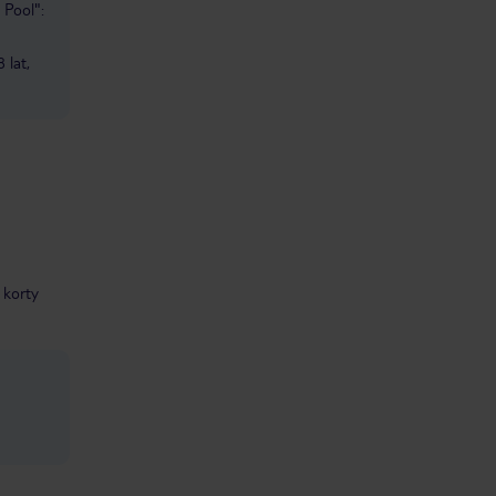
 Pool":
 lat,
korty