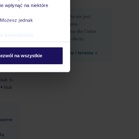
e wpłynąć na niektóre
e
Ups, ta oferta nie jest
macje
. Możesz jednak
dostępna.
Przygotowaliśmy dla Ciebie
ce prywatności
.
podobne oferty:
Zobacz inne ceny i terminy
»
dzące
ezwól na wszystkie
klub: 3-
klub
aszenie
dką