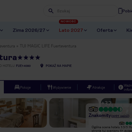
Pobi
Wpisz frazę, której szukasz
NOWOŚĆ
Zima 2026/27
Lato 2027
Oferta
Ki
eventura
TUI MAGIC LIFE Fuerteventura
tura
D HOTELU
FUE14080
POKAŻ NA MAPIE
Ważn
Pokoje
Wyżywienie
Atrakcje
infor
+
32
Znakomity
(
6091
opinii
)
Spędziliśmy tydzień w tym hotelu.
Ogólna ocena hotelu 3.5/5 Hotel na
Woda w basenach lodowata(dopiero
stronie tui oceniony 4+ gwiaz