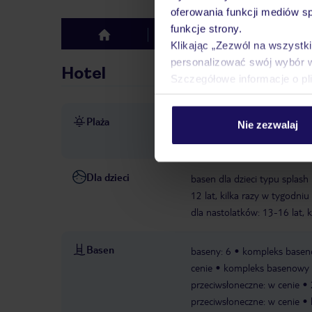
oferowania funkcji mediów s
funkcje strony.
Hotel
Opinie
top
Klikając „Zezwól na wszystk
personalizować swój wybór 
Hotel
Szczegółowe informacje o pl
Plaża
bezpośrednio przy plaży
p
Nie zezwalaj
do plaży
ręczniki w cenie
Dla dzieci
basen dla dzieci typu splash
12 lat, kilka razy w tygodniu
dla nastolatków: 13-16 lat, 
Basen
baseny: 6
kompleks baseno
cenie
kompleks basenowy „A
przeciwsłoneczne: w cenie
przeciwsłoneczne: w cenie