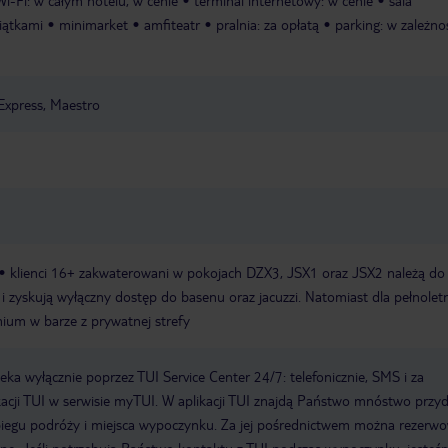
Wi-Fi: w całym hotelu, w cenie
terminal internetowy: w cenie
sala
iątkami
minimarket
amfiteatr
pralnia: za opłatą
parking: w zależno
Express, Maestro
klienci 16+ zakwaterowani w pokojach DZX3, JSX1 oraz JSX2 należą do
 i zyskują wyłączny dostęp do basenu oraz jacuzzi. Natomiast dla pełnolet
mium w barze z prywatnej strefy
a wyłącznie poprzez TUI Service Center 24/7: telefonicznie, SMS i za
acji TUI w serwisie myTUI. W aplikacji TUI znajdą Państwo mnóstwo przy
biegu podróży i miejsca wypoczynku. Za jej pośrednictwem można rezerw