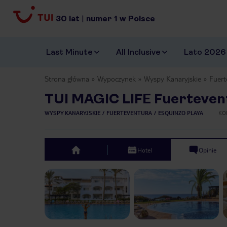
30
lat
|
numer
1
w Polsce
Last Minute
All Inclusive
Lato 2026
Strona główna
Wypoczynek
Wyspy Kanaryjskie
Fuert
TUI MAGIC LIFE Fuerteven
WYSPY KANARYJSKIE
FUERTEVENTURA
ESQUINZO PLAYA
KO
Hotel
Opinie
top
Previous slide