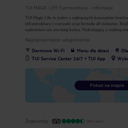
TUI MAGIC LIFE Fuerteventura
-
informacje
TUI Magic Life to jeden z najlepszych konceptów hotel
infrastruktury i rozrywki oraz formuła all inclusive.
szaleństwo nie ma tutaj końca. Podróżujący z rodziną ma
Najpopularniejsze udogodnienia:
Darmowe Wi-Fi
Menu dla dzieci
Dla
TUI Service Center 24/7 + TUI App
Wybó
Pokaż na mapie
Znakomity
(6091 opinii)