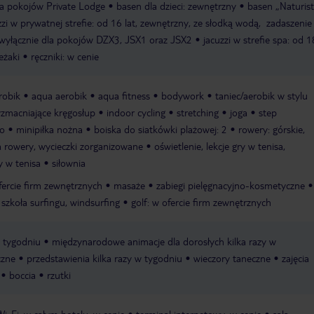
la pokojów Private Lodge
basen dla dzieci: zewnętrzny
basen „Naturist
zzi w prywatnej strefie: od 16 lat, zewnętrzny, ze słodką wodą, zadaszenie
 wyłącznie dla pokojów DZX3, JSX1 oraz JSX2
jacuzzi w strefie spa: od 18
leżaki
ręczniki: w cenie
robik
aqua aerobik
aqua fitness
bodywork
taniec/aerobik w stylu
wzmacniające kręgosłup
indoor cycling
stretching
joga
step
wo
minipiłka nożna
boiska do siatkówki plażowej: 2
rowery: górskie,
 rowery, wycieczki zorganizowane
oświetlenie, lekcje gry w tenisa,
y w tenisa
siłownia
fercie firm zewnętrznych
masaże
zabiegi pielęgnacyjno-kosmetyczne
szkoła surfingu, windsurfing
golf: w ofercie firm zewnętrznych
w tygodniu
międzynarodowe animacje dla dorosłych kilka razy w
czne
przedstawienia kilka razy w tygodniu
wieczory taneczne
zajęcia
boccia
rzutki