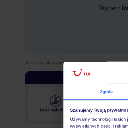
Wybierz
lo
Opis oferty obowiązuje dla wyjazdów w terminie
od
1 maja
Zgoda
Największe biuro podr
Lider niskich cen
Szanujemy Twoją prywatno
w Polsce
Używamy technologii takich 
wyświetlanych treści i rekla