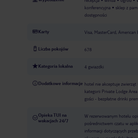
recepcja
winda
ogród
konferencyjna
sklep z pam
dostępności
Karty
Visa, MasterCard, American 
Liczba pokojów
678
Kategoria lokalna
4 gwiazdki
Dodatkowe informacje
hotel nie akceptuje zwierząt
kategorii Private Lodge Area
gości - bezpłatne drinki pre
Opieka TUI na
W rezerwowanym hotelu opiek
wakacjach 24/7
pośrednictwem czatu w aplik
informacji dotyczących prze