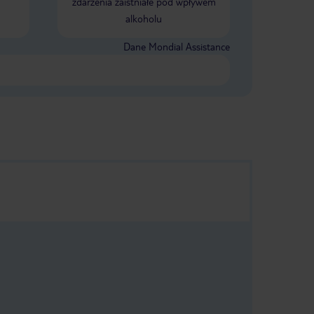
zdarzenia zaistniałe pod wpływem
Jable dość daleko od ośrodka
alkoholu
Dane Mondial Assistance