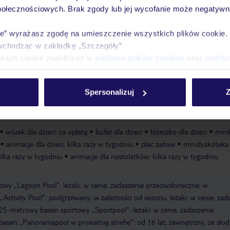
połecznościowych. Brak zgody lub jej wycofanie może negatywni
Ważn
Pokoje
Wyżywienie
Atrakcje
infor
ie” wyrażasz zgodę na umieszczenie wszystkich plików cookie
wchodząc w zakładkę „Szczegóły”
ikach cookie znajdziesz w
polityce plików cookies
oraz
polity
ubliczna
piaszczysta
kamienista
łagodnie opadająca
schody prowa
Spersonalizuj
Z
wózek dla dzieci: za opłatą
bufet dla dzieci
łóżeczko dla dzieci
mini
animacje dla dzieci: kilka razy w tygodniu
plac zabaw
minidyskoteka
kilka razy w tygodniu
animacje dla nastolatków: kilka razy w tygodniu
wy „Lagoon Pool": leżaki: w cenie, zadaszenie przeciwsłoneczne: w
ctivity Pool": podgrzewany: w zależności od sezonu, leżaki: w cenie, zad
25-metrowy basen sportowy „Sportpool": leżaki: w cenie, zadaszenie
basen „Panoramapool w prywatnej strefie": od 16 lat, zewnętrzny, ze sło