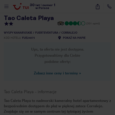
30
1
1
/
15
lat
|
numer
w Polsce
Tao Caleta Playa
(501 opinii)
WYSPY KANARYJSKIE
FUERTEVENTURA
CORRALEJO
KOD HOTELU
FUE24075
POKAŻ NA MAPIE
Ups, ta oferta nie jest dostępna.
Przygotowaliśmy dla Ciebie
podobne oferty:
Zobacz inne ceny i terminy
»
Tao Caleta Playa
-
informacje
Tao Caleta Playa to nadmorski kameralny hotel apartamentowy z
bezpośrednim dostępem do plaż w pięknej zatoce Corralejo.
nute
Znajduje się on w samym centrum tej tętniącej życiem