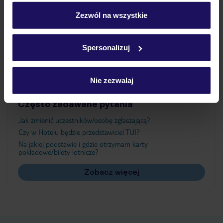
personalizować swój wybór wchodząc w zakładkę
„Szczegóły”
Zezwól na wszystkie
Atrakcje
Szczegółowe informacje o plikach cookie znajdziesz
w
polityce plików cookies
oraz
polityce prywatności
.
Spersonalizuj
Ważne informacje
Nie zezwalaj
Często zadawane pytania
Jak zmienić uczestników/osobę zgłaszającą?
Czy w Hotelu będzie przedstawiciel TUI?
Na jakiej podstawie i gdzie otrzymam karty
pokładowe/bilety lotnicze?
Zobacz więcej