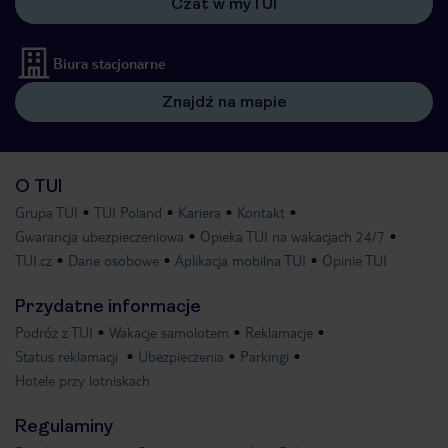
Czat w myTUI
Biura stacjonarne
Znajdź na mapie
O TUI
Grupa TUI
TUI Poland
Kariera
Kontakt
Gwarancja ubezpieczeniowa
Opieka TUI na wakacjach 24/7
TUI.cz
Dane osobowe
Aplikacja mobilna TUI
Opinie TUI
Przydatne informacje
Podróż z TUI
Wakacje samolotem
Reklamacje
Status reklamacji
Ubezpieczenia
Parkingi
Hotele przy lotniskach
Regulaminy