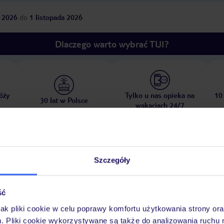
 2026
do
1 listopada 2026
Dlaczego warto wybrać TUI?
óży
Tylko u nas opieka na
10
30 lat w Polsce
wakacjach 24/7
Ważn
Pokoje
Wyżywienie
Atrakcje
Szczegóły
infor
ść
jak pliki cookie w celu poprawy komfortu użytkowania strony or
iaszczysta
m. Pliki cookie wykorzystywane są także do analizowania ruchu 