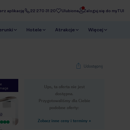
erz aplikację
22 270 31 20
Ulubione
Zaloguj się do myTUI
erunki
Hotele
Atrakcje
Więcej
Udostępnij
e
Ups, ta oferta nie jest
macje
1
/
15
dostępna.
Next slide
Przygotowaliśmy dla Ciebie
podobne oferty:
i
)
Zobacz inne ceny i terminy
»
Bardzo dobry
Wyjątkowy
.
Byliśmy w Caleta Playa na przełomie
Wszystko super, 14 dni w raju.
 w
sierpnia i września 2011r.Dwie pary
Jedyny minus to zimna woda w