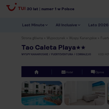
30
lat
|
numer
1
w Polsce
Last Minute
All Inclusive
Lato 2026
Strona główna
Wypoczynek
Wyspy Kanaryjskie
Fuert
Tao Caleta Playa
WYSPY KANARYJSKIE
FUERTEVENTURA
CORRALEJO
KOD HO
Hotel
Opinie
top
Previous slide