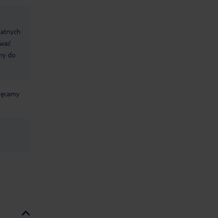
datnych
ować
śmy do
chęcamy