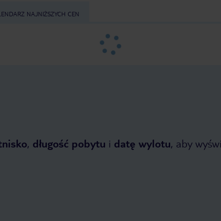
LENDARZ NAJNIŻSZYCH CEN
tnisko
,
długość pobytu
i
datę wylotu
, aby wyświe