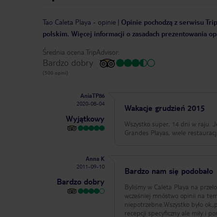
Tao Caleta Playa
-
opinie
|
Opinie pochodzą z serwisu Trip
polskim. Więcej informacji o zasadach prezentowania opi
Średnia ocena TripAdvisor:
Bardzo dobry
(500 opinii)
AniaTP86
2020-08-04
Wakacje grudzień 2015
Wyjątkowy
Wszystko super, 14 dni w raju. 
Grandes Playas, wiele restauracj
Anna K
2011-09-10
Bardzo nam się podobało
Bardzo dobry
Byliśmy w Caleta Playa na przeło
wcześniej mnóstwo opinii na te
niepotrzebne.Wszystko było ok.,p
recepcji specyficzny ale miły i 