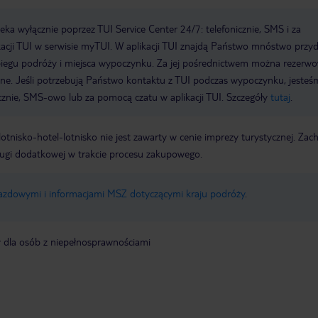
a wyłącznie poprzez TUI Service Center 24/7: telefonicznie, SMS i za
acji TUI w serwisie myTUI. W aplikacji TUI znajdą Państwo mnóstwo przy
biegu podróży i miejsca wypoczynku. Za jej pośrednictwem można rezerw
wne. Jeśli potrzebują Państwo kontaktu z TUI podczas wypoczynku, jeste
icznie, SMS-owo lub za pomocą czatu w aplikacji TUI. Szczegóły
tutaj
.
e lotnisko-hotel-lotnisko nie jest zawarty w cenie imprezy turystycznej. Za
ługi dodatkowej w trakcie procesu zakupowego.
jazdowymi i informacjami MSZ dotyczącymi kraju podróży
.
y dla osób z niepełnosprawnościami