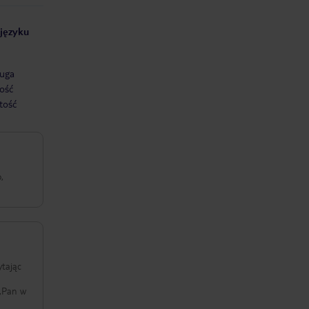
 języku
uga
ość
tość
,
ytając
ń,Pan w