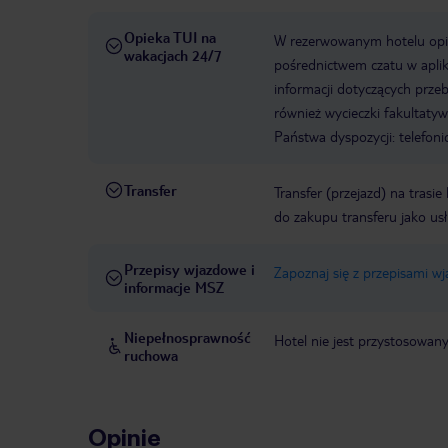
Opieka TUI na
W rezerwowanym hotelu opiek
wakacjach 24/7
pośrednictwem czatu w aplik
informacji dotyczących prze
również wycieczki fakultaty
Państwa dyspozycji: telefon
Transfer
Transfer (przejazd) na trasi
do zakupu transferu jako us
Przepisy wjazdowe i
Zapoznaj się z przepisami w
informacje MSZ
Niepełnosprawność
Hotel nie jest przystosowan
ruchowa
Opinie