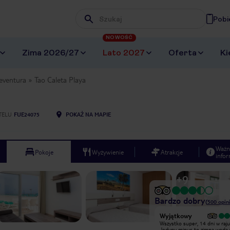
Pobi
Wpisz frazę, której szukasz
NOWOŚĆ
Zima 2026/27
Lato 2027
Oferta
Ki
eventura
Tao Caleta Playa
TELU
FUE24075
POKAŻ NA MAPIE
Ważn
Pokoje
Wyżywienie
Atrakcje
infor
+
9
Bardzo dobry
(
500
opini
Bardzo dobry
Wyjątkowy
Byliśmy w Caleta Playa na przełomie
Wszystko super, 14 dni w raju
sierpnia i września 2011r.Dwie pary
Jedyny minus to zimna woda