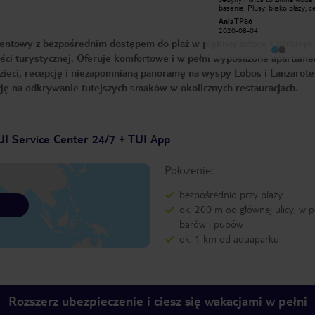
w tym jedna z dzieckiem 3-
basenie. Plusy: blisko plaży, 
letnim.Czytając wcześniej mnóstwo
Corralejo, Grandes Playas, wie
Anna K
AniaTP86
opinii na temat
restauracji w pobliżu, miła obs
2011-09-10
2020-08-04
apartamentów,miałam mieszane
czysto, duza przestrzeń w
entowy z bezpośrednim dostępem do plaż w pięknej zatoce Corralejo.
uczucia,jednak okazały się one
apartamencie.
niepotrzebne.Wszystko było
ści turystycznej. Oferuje komfortowe i w pełni wyposażone apartame
ok.,pokoje czyste,kuchnia jak i
naczynia również,Panie sprzątały
zieci, recepcję i niezapomnianą panoramę na wyspy Lobos i Lanzarote
pokoje co 3 dzień,Pan w recepcji
specyficzny ale miły i pomocny,
zję na odkrywanie tutejszych smaków w okolicznych restauracjach.
basen bardzo czysty a przy basenie
barman-Brytyjczyk, bardzo
wyluzowany:). Super miejsce na
wyjazd rodzinny lub grupy
znajomych.Lokalizacja rewelacyjna-
zejście bezpośrednio na plaże,obok
UI Service Center 24/7 + TUI App
restauracja przyklejona do Caleta -
jedzenie super i niedrogie. Niedaleko
polecam również restaurację Wikiki,
Położenie:
jedzonko pyszne i super podane a
niewiele droższe.Szczerze polecam:)
Bardzo dobra cena za bardzo dobrą
bezpośrednio przy plaży
jakość:)
ok. 200 m od głównej ulicy, w p
barów i pubów
ok. 1 km od aquaparku
Rozszerz ubezpieczenie i ciesz się wakacjami w pełni