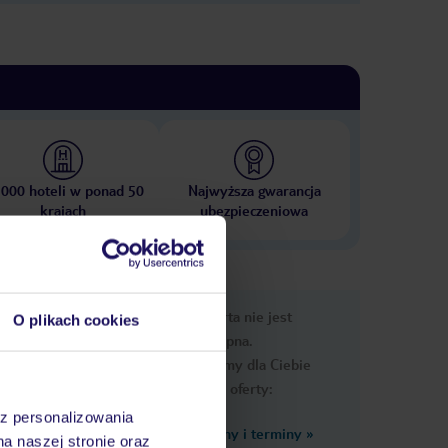
 000 hoteli w ponad 50
Najwyższa gwarancja
krajach
ubezpieczeniowa
e
Ups, ta oferta nie jest
O plikach cookies
macje
dostępna.
Przygotowaliśmy dla Ciebie
podobne oferty:
az personalizowania
Zobacz inne ceny i terminy
»
na naszej stronie oraz