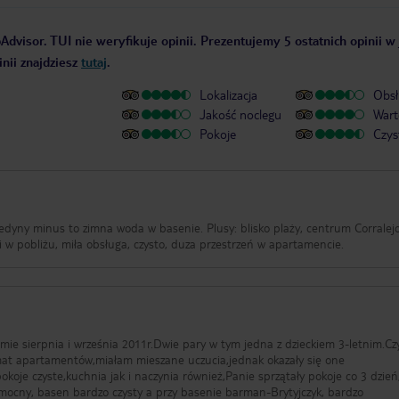
Advisor. TUI nie weryfikuje opinii. Prezentujemy 5 ostatnich opinii w
nii znajdziesz
tutaj
.
Lokalizacja
Obsł
Jakość noclegu
Wart
Pokoje
Czys
Jedyny minus to zimna woda w basenie. Plusy: blisko plaży, centrum Corralejo
i w pobliżu, miła obsługa, czysto, duza przestrzeń w apartamencie.
mie sierpnia i września 2011r.Dwie pary w tym jedna z dzieckiem 3-letnim.Cz
mat apartamentów,miałam mieszane uczucia,jednak okazały się one
okoje czyste,kuchnia jak i naczynia również,Panie sprzątały pokoje co 3 dzie
pomocny, basen bardzo czysty a przy basenie barman-Brytyjczyk, bardzo