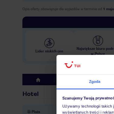
Opis oferty obowiązuje dla wyjazdów w terminie
od
1 maja
Największe biuro podr
Lider niskich cen
w Polsce
Hotel
Opinie
top
Zgoda
Hotel
Szanujemy Twoją prywatno
Używamy technologii takich 
Plaża
bezpośrednio przy plaży
p
wyświetlanych treści i rekla