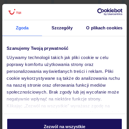
Zgoda
Szczegóły
O plikach cookies
Hotel
Szanujemy Twoją prywatność
Opinie
Używamy technologii takich jak pliki cookie w celu
poprawy komfortu użytkowania strony oraz
personalizowania wyświetlanych treści i reklam. Pliki
Pokoje
cookie wykorzystywane są także do analizowania ruchu
na naszej stronie oraz oferowania funkcji mediów
społecznościowych. Brak zgody lub jej wycofanie może
Wyżywienie
negatywnie wpłynąć na niektóre funkcje strony.
Klikając „Zezwól na wszystkie” wyrażasz zgodę na
umieszczenie wszystkich plików cookie. Możesz jednak
Atrakcje
personalizować swój wybór wchodząc w zakładkę
„Szczegóły”
Zezwól na wszystkie