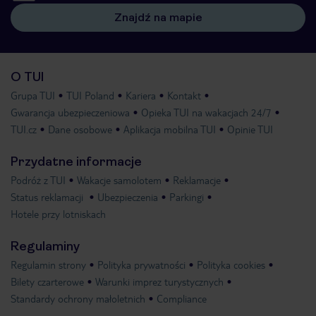
Znajdź na mapie
O TUI
Grupa TUI
TUI Poland
Kariera
Kontakt
Gwarancja ubezpieczeniowa
Opieka TUI na wakacjach 24/7
TUI.cz
Dane osobowe
Aplikacja mobilna TUI
Opinie TUI
Przydatne informacje
Podróż z TUI
Wakacje samolotem
Reklamacje
Status reklamacji
Ubezpieczenia
Parkingi
Hotele przy lotniskach
Regulaminy
Regulamin strony
Polityka prywatności
Polityka cookies
Bilety czarterowe
Warunki imprez turystycznych
Standardy ochrony małoletnich
Compliance