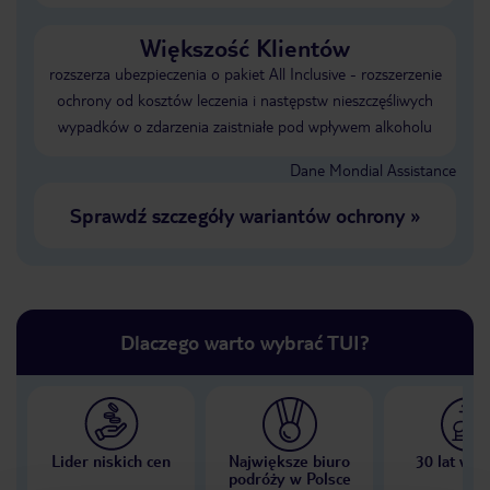
Większość Klientów
rozszerza ubezpieczenia o pakiet All Inclusive - rozszerzenie
ochrony od kosztów leczenia i następstw nieszczęśliwych
wypadków o zdarzenia zaistniałe pod wpływem alkoholu
Dane Mondial Assistance
Sprawdź szczegóły wariantów ochrony
»
Dlaczego warto wybrać TUI?
Lider niskich cen
Największe biuro
30 lat w P
podróży w Polsce