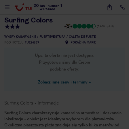
30
1
1
/
36
lat
|
numer
w Polsce
Surfing Colors
(2400 opinii)
WYSPY KANARYJSKIE
FUERTEVENTURA
CALETA DE FUSTE
KOD HOTELU
FUE24327
POKAŻ NA MAPIE
Ups, ta oferta nie jest dostępna.
Przygotowaliśmy dla Ciebie
podobne oferty:
Zobacz inne ceny i terminy
»
Surfing Colors
-
informacje
Surfing Colors charakteryzuje kameralna atmosfera i doskonała
lokalizacja - obiekt jest idealnym wyborem dla plażowiczów.
nute
Okoliczna piaszczysta plaża znajduje się tylko kilka metrów od