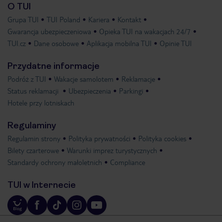
O TUI
Grupa TUI
TUI Poland
Kariera
Kontakt
Gwarancja ubezpieczeniowa
Opieka TUI na wakacjach 24/7
TUI.cz
Dane osobowe
Aplikacja mobilna TUI
Opinie TUI
Przydatne informacje
Podróż z TUI
Wakacje samolotem
Reklamacje
Status reklamacji
Ubezpieczenia
Parkingi
Hotele przy lotniskach
Regulaminy
Regulamin strony
Polityka prywatności
Polityka cookies
Bilety czarterowe
Warunki imprez turystycznych
Standardy ochrony małoletnich
Compliance
TUI w Internecie