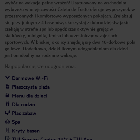
wybór na wakacje pełne wrażeń! Usytuowany na wschodnim
wybrzeżu w miejscowości Caleta de Fuste oferuje wypoczynek w
przestronnych i komfortowo wyposażonych pokojach. Zrelaksuj
się przy jednym z 4 basenów, skorzystaj z dobrodziejstw jakie
czekają w strefie spa lub spędź czas aktywnie grając w
siatkówkę, minigolfa, tenisa lub uczestnicząc w zajęciach
sportowych. W bliskiej okolicy znajdują się dwa 18-dołkowe pola
golfowe. Dodatkowo, dzięki licznym udogodnieniom dla dzieci
jest on idealny na rodzinne wakacje.
Najpopularniejsze udogodnienia:
Darmowe Wi-Fi
Piaszczysta plaża
Menu dla dzieci
Dla rodzin
Plac zabaw
Spa
Kryty basen
TUI Service Center 24/7 + TUI App