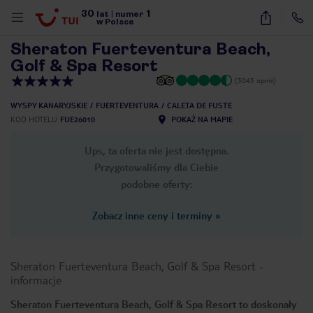
30
1
1
/
29
lat
|
numer
w Polsce
Sheraton Fuerteventura Beach,
Golf & Spa Resort
(5045 opinii)
WYSPY KANARYJSKIE
FUERTEVENTURA
CALETA DE FUSTE
KOD HOTELU
FUE26010
POKAŻ NA MAPIE
Ups, ta oferta nie jest dostępna.
Przygotowaliśmy dla Ciebie
podobne oferty:
Zobacz inne ceny i terminy
»
Sheraton Fuerteventura Beach, Golf & Spa Resort
-
informacje
nute
Sheraton Fuerteventura Beach, Golf & Spa Resort to doskonały