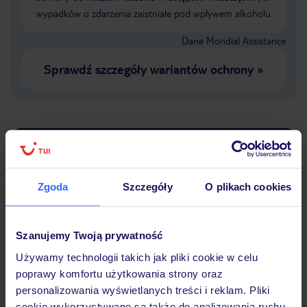
wypadków o zdarzenia zaistniałe pod wpływem alkoholu
Dane Mondial Assistance
Sprawdź szczegóły wariantów ochrony
»
Dlaczego warto wybrać TUI?
Zgoda
Szczegóły
O plikach cookies
Lider niskich cen
Największe biuro
30 lat w P
podróży w Polsce
Szanujemy Twoją prywatność
Używamy technologii takich jak pliki cookie w celu
poprawy komfortu użytkowania strony oraz
personalizowania wyświetlanych treści i reklam. Pliki
cookie wykorzystywane są także do analizowania ruchu