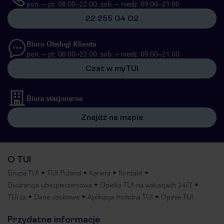
pon. – pt. 08:00–22:00, sob. – niedz. 09:00–21:00
22 255 04 02
Biuro Obsługi Klienta
pon. – pt. 08:00–22:00, sob. – niedz. 09:00–21:00
Czat w myTUI
Biura stacjonarne
Znajdź na mapie
O TUI
Grupa TUI
TUI Poland
Kariera
Kontakt
Gwarancja ubezpieczeniowa
Opieka TUI na wakacjach 24/7
TUI.cz
Dane osobowe
Aplikacja mobilna TUI
Opinie TUI
Przydatne informacje