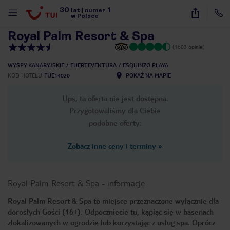
30
1
1
/
27
lat
|
numer
w Polsce
Royal Palm Resort & Spa
(1603 opinie)
WYSPY KANARYJSKIE
FUERTEVENTURA
ESQUINZO PLAYA
KOD HOTELU
FUE14020
POKAŻ NA MAPIE
Ups, ta oferta nie jest dostępna.
Przygotowaliśmy dla Ciebie
podobne oferty:
Zobacz inne ceny i terminy
»
Royal Palm Resort & Spa
-
informacje
Royal Palm Resort & Spa to miejsce przeznaczone wyłącznie dla
dorosłych Gości (16+). Odpoczniecie tu, kąpiąc się w basenach
nute
zlokalizowanych w ogrodzie lub korzystając z usług spa. Oprócz