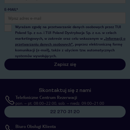
E-MAIL*
Wyrażam zgodę na przetwarzanie danych osobowych przez TUI
Poland Sp. z o.o. i TUI Poland Dystrybucja Sp. z o.o. w celach
marketingowych, w zakresie oraz celu wskazanym w
„Informacji o
przetwarzaniu danych osobowych”
, poprzez elektroniczną formę
komunikacji (e-mail), także z użyciem tzw. automatycznych
systemów wywołujących.
Zapisz się
Skontaktuj się z nami
Telefoniczne Centrum Rezerwacji
pon. – pt. 08:00–22:00, sob. – niedz. 09:00–21:00
22 270 31 20
Biuro Obsługi Klienta