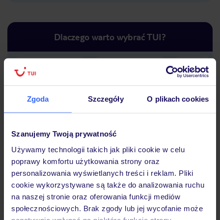
Dlaczego warto wybrać TUI?
Lider niskich cen
Największe biuro
30 lat w P
podróży w Polsce
Zgoda
Szczegóły
O plikach cookies
Szanujemy Twoją prywatność
Używamy technologii takich jak pliki cookie w celu
Hotel
poprawy komfortu użytkowania strony oraz
personalizowania wyświetlanych treści i reklam. Pliki
cookie wykorzystywane są także do analizowania ruchu
na naszej stronie oraz oferowania funkcji mediów
Opinie
społecznościowych. Brak zgody lub jej wycofanie może
negatywnie wpłynąć na niektóre funkcje strony.