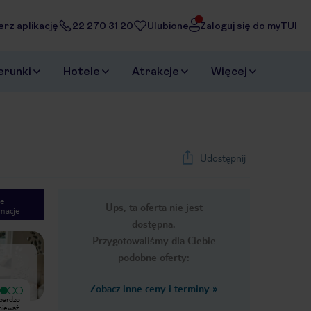
erz aplikację
22 270 31 20
Ulubione
Zaloguj się do myTUI
erunki
Hotele
Atrakcje
Więcej
Udostępnij
e
Ups, ta oferta nie jest
macje
1
/
27
dostępna.
Next slide
Przygotowaliśmy dla Ciebie
podobne oferty:
Zobacz inne ceny i terminy
»
bardzo
Hotel jako sam budynek jest bardzo
onieważ
wysoki i jest to jego zaletą ponieważ