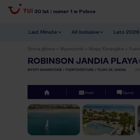
30
lat
|
numer
1
w Polsce
Last Minute
All Inclusive
Lato 2026
Strona główna
Wypoczynek
Wyspy Kanaryjskie
Fuert
ROBINSON JANDIA PLAYA
WYSPY KANARYJSKIE
FUERTEVENTURA
PLAYA DE JANDIA
KO
Hotel
Opinie
top
Previous slide