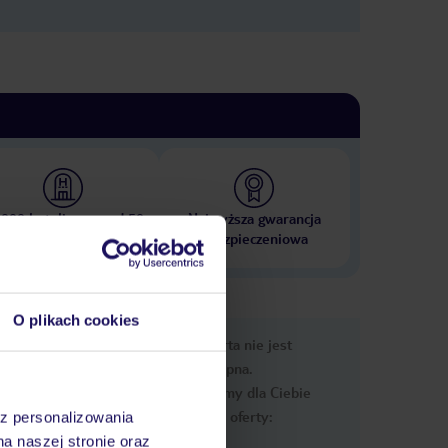
 000 hoteli w ponad 50
Najwyższa gwarancja
krajach
ubezpieczeniowa
O plikach cookies
e
Ups, ta oferta nie jest
macje
dostępna.
Przygotowaliśmy dla Ciebie
podobne oferty:
az personalizowania
na naszej stronie oraz