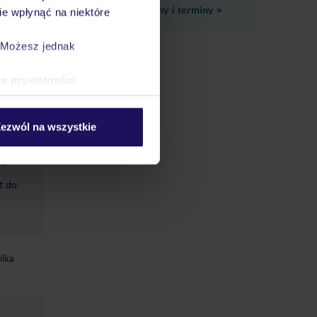
Zobacz inne ceny i terminy
»
e wpłynąć na niektóre
na,
ntowana,
. Możesz jednak
ce prywatności
.
w cenie
ezwól na wszystkie
y
a
wa
t do
ilka