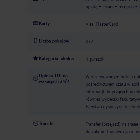
opłatą
lekarz
recepcja
Karty
Visa, MasterCard
Liczba pokojów
372
Kategoria lokalna
4 gwiazdki
Opieka TUI na
W rezerwowanym hotelu opiek
wakacjach 24/7
pośrednictwem czatu w aplik
informacji dotyczących prze
również wycieczki fakultaty
Państwa dyspozycji: telefon
Transfer
Transfer (przejazd) na trasi
do zakupu transferu jako us