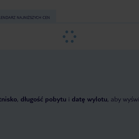
LENDARZ NAJNIŻSZYCH CEN
tnisko
,
długość pobytu
i
datę wylotu
, aby wyświe