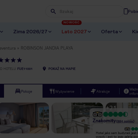
Pobi
Wpisz frazę, której szukasz
NOWOŚĆ
Zima 2026/27
Lato 2027
Oferta
Ki
eventura
ROBINSON JANDIA PLAYA
D HOTELU
FUE11001
POKAŻ NA MAPIE
Ważn
Pokoje
Wyżywienie
Atrakcje
infor
+
21
Znakomity
(
884
opinie
)
Hotel jako sam budynek jest bardzo
Hotel jako sam budynek jest 
wysoki i jest to jego zaletą ponieważ
wysoki i jest to jego zaletą p