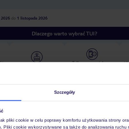
 2026
do
1 listopada 2026
Dlaczego warto wybrać TUI?
óży
Tylko u nas opieka na
10
30 lat w Polsce
wakacjach 24/7
Szczegóły
Ważn
Pokoje
Wyżywienie
Atrakcje
infor
ść
jak pliki cookie w celu poprawy komfortu użytkowania strony or
m. Pliki cookie wykorzystywane są także do analizowania ruchu 