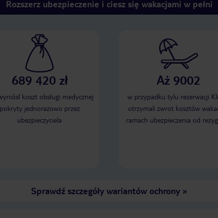
Rozszerz ubezpieczenie i ciesz się wakacjami w pełni
689 420 zł
Aż 9002
 wyniósł koszt obsługi medycznej
w przypadku tylu rezerwacji Kl
pokryty jednorazowo przez
otrzymali zwrot kosztów wakac
ubezpieczyciela
ramach ubezpieczenia od rezyg
Sprawdź szczegóły wariantów ochrony
»