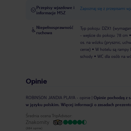
Przepisy wjazdowe i
Zapoznaj się z przepisami w
informacje MSZ
Niepełnosprawność
Typ pokoju: DZX1 (wymagane
ruchowa
- wejście do pokoju: 78 cm
os. na wózku (prysznic, uch
cenie)
W hotelu są rampy l
schody
WC dla osób na wóz
Opinie
ROBINSON JANDIA PLAYA
-
opinie
|
Opinie pochodzą z s
w języku polskim. Więcej informacji o zasadach prezent
Średnia ocena TripAdvisor:
Znakomity
(884 opinie)