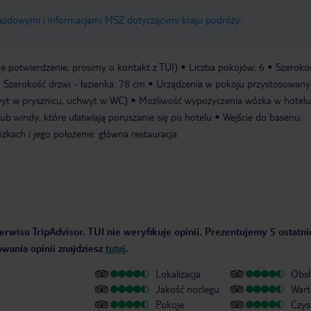
jazdowymi i informacjami MSZ dotyczącymi kraju podróży
.
 potwierdzenie, prosimy o kontakt z TUI)
Liczba pokojów: 6
Szeroko
Szerokość drzwi - łazienka: 78 cm
Urządzenia w pokoju przystosowany
wyt w prysznicu, uchwyt w WC)
Możliwość wypożyczenia wózka w hotelu:
ub windy, które ułatwiają poruszanie się po hotelu
Wejście do basenu:
kach i jego położenie: główna restauracja
erwisu TripAdvisor. TUI nie weryfikuje opinii. Prezentujemy 5 ostatnic
owania opinii znajdziesz
tutaj
.
Lokalizacja
Obsł
Jakość noclegu
Wart
Pokoje
Czys