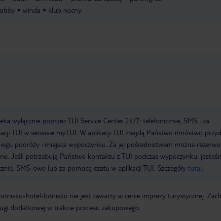
lobby
winda
klub nocny
a wyłącznie poprzez TUI Service Center 24/7: telefonicznie, SMS i za
acji TUI w serwisie myTUI. W aplikacji TUI znajdą Państwo mnóstwo przy
biegu podróży i miejsca wypoczynku. Za jej pośrednictwem można rezerw
wne. Jeśli potrzebują Państwo kontaktu z TUI podczas wypoczynku, jeste
icznie, SMS-owo lub za pomocą czatu w aplikacji TUI. Szczegóły
tutaj
.
e lotnisko-hotel-lotnisko nie jest zawarty w cenie imprezy turystycznej. Za
ługi dodatkowej w trakcie procesu zakupowego.