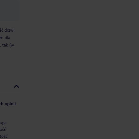
ść drzwi
m dla
 tak (w
h opinii
uga
ość
tość