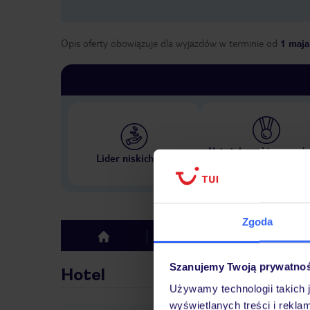
Opis oferty obowiązuje dla wyjazdów w terminie
od
1 maja
Największe biuro podr
Lider niskich cen
w Polsce
Zgoda
Hotel
Opinie
top
Szanujemy Twoją prywatno
Hotel
Używamy technologii takich 
wyświetlanych treści i rekla