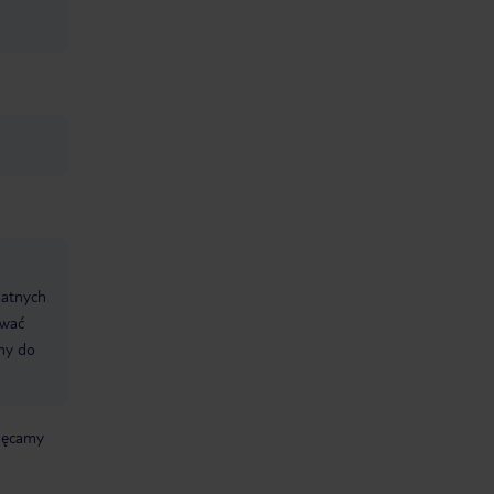
datnych
ować
śmy do
chęcamy