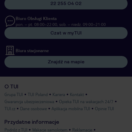
22 255 04 02
Biuro Obsługi Klienta
pon. – pt. 08:00–22:00, sob. – niedz. 09:00–21:00
Czat w myTUI
Biura stacjonarne
Znajdź na mapie
O TUI
Grupa TUI
TUI Poland
Kariera
Kontakt
Gwarancja ubezpieczeniowa
Opieka TUI na wakacjach 24/7
TUI.cz
Dane osobowe
Aplikacja mobilna TUI
Opinie TUI
Przydatne informacje
Podróż z TUI
Wakacje samolotem
Reklamacje