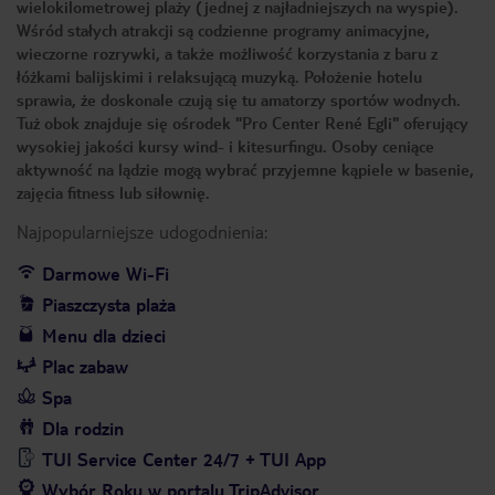
wielokilometrowej plaży (jednej z najładniejszych na wyspie).
Wśród stałych atrakcji są codzienne programy animacyjne,
wieczorne rozrywki, a także możliwość korzystania z baru z
łóżkami balijskimi i relaksującą muzyką. Położenie hotelu
sprawia, że doskonale czują się tu amatorzy sportów wodnych.
Tuż obok znajduje się ośrodek "Pro Center René Egli" oferujący
wysokiej jakości kursy wind- i kitesurfingu. Osoby ceniące
aktywność na lądzie mogą wybrać przyjemne kąpiele w basenie,
zajęcia fitness lub siłownię.
Najpopularniejsze udogodnienia:
Darmowe Wi-Fi
Piaszczysta plaża
Menu dla dzieci
Plac zabaw
Spa
Dla rodzin
TUI Service Center 24/7 + TUI App
Wybór Roku w portalu TripAdvisor