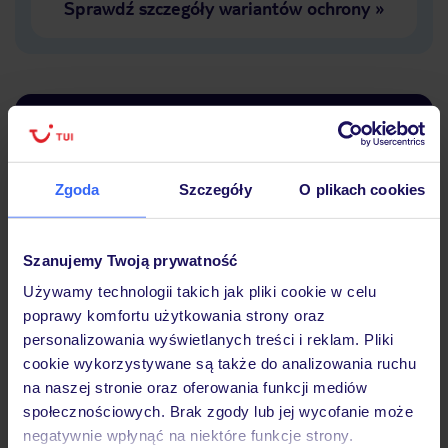
Sprawdź szczegóły wariantów ochrony
»
Dlaczego warto wybrać TUI?
Zgoda
Szczegóły
O plikach cookies
Lider niskich cen
Największe biuro
30 lat w P
podróży w Polsce
Szanujemy Twoją prywatność
Używamy technologii takich jak pliki cookie w celu
poprawy komfortu użytkowania strony oraz
personalizowania wyświetlanych treści i reklam. Pliki
cookie wykorzystywane są także do analizowania ruchu
Hotel
na naszej stronie oraz oferowania funkcji mediów
społecznościowych. Brak zgody lub jej wycofanie może
negatywnie wpłynąć na niektóre funkcje strony.