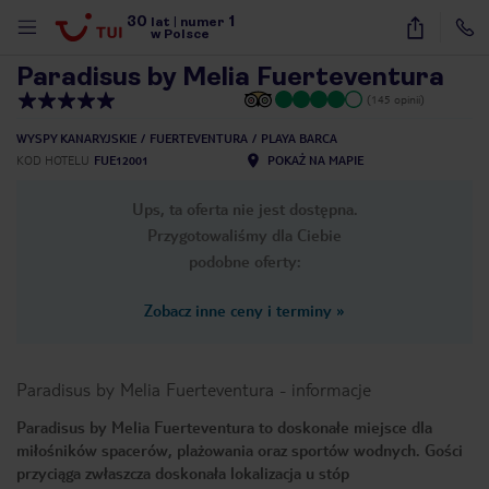
30
1
1
/
44
lat
|
numer
w Polsce
Paradisus by Melia Fuerteventura
(145 opinii)
WYSPY KANARYJSKIE
FUERTEVENTURA
PLAYA BARCA
KOD HOTELU
FUE12001
POKAŻ NA MAPIE
Ups, ta oferta nie jest dostępna.
Przygotowaliśmy dla Ciebie
podobne oferty:
Zobacz inne ceny i terminy
»
Paradisus by Melia Fuerteventura
-
informacje
Paradisus by Melia Fuerteventura to doskonałe miejsce dla
miłośników spacerów, plażowania oraz sportów wodnych. Gości
nute
przyciąga zwłaszcza doskonała lokalizacja u stóp