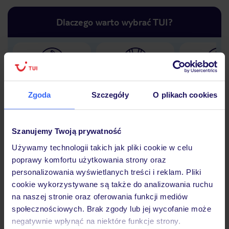
Dlaczego warto wybrać TUI?
Lider niskich cen
Największe biuro
30 lat w P
podróży w Polsce
Zgoda
Szczegóły
O plikach cookies
Szanujemy Twoją prywatność
Używamy technologii takich jak pliki cookie w celu
Hotel
poprawy komfortu użytkowania strony oraz
personalizowania wyświetlanych treści i reklam. Pliki
cookie wykorzystywane są także do analizowania ruchu
Opinie
na naszej stronie oraz oferowania funkcji mediów
społecznościowych. Brak zgody lub jej wycofanie może
negatywnie wpłynąć na niektóre funkcje strony.
Pokoje