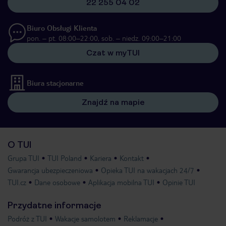
22 255 04 02
Biuro Obsługi Klienta
pon. – pt. 08:00–22:00, sob. – niedz. 09:00–21:00
Czat w myTUI
Biura stacjonarne
Znajdź na mapie
O TUI
Grupa TUI
TUI Poland
Kariera
Kontakt
Gwarancja ubezpieczeniowa
Opieka TUI na wakacjach 24/7
TUI.cz
Dane osobowe
Aplikacja mobilna TUI
Opinie TUI
Przydatne informacje
Podróż z TUI
Wakacje samolotem
Reklamacje