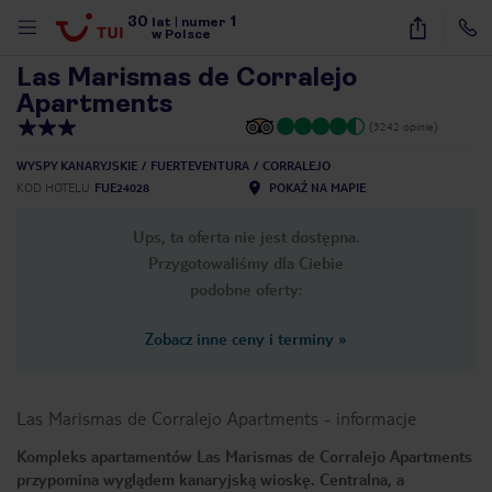
30
1
1
/
22
lat
|
numer
w Polsce
Las Marismas de Corralejo
Apartments
(3242 opinie)
WYSPY KANARYJSKIE
FUERTEVENTURA
CORRALEJO
KOD HOTELU
FUE24028
POKAŻ NA MAPIE
Ups, ta oferta nie jest dostępna.
Przygotowaliśmy dla Ciebie
podobne oferty:
Zobacz inne ceny i terminy
»
Las Marismas de Corralejo Apartments
-
informacje
Kompleks apartamentów Las Marismas de Corralejo Apartments
nute
przypomina wyglądem kanaryjską wioskę. Centralna, a