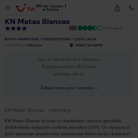
30
1
1
/
15
lat
|
numer
w Polsce
KN Matas Blancas
(1693 opinie)
WYSPY KANARYJSKIE
FUERTEVENTURA
COSTA CALMA
KOD HOTELU
FUE22029
POKAŻ NA MAPIE
Ups, ta oferta nie jest dostępna.
Przygotowaliśmy dla Ciebie
podobne oferty:
Zobacz inne ceny i terminy
»
KN Matas Blancas
-
informacje
KN Matas Blancas to hotel o standardzie czterech gwiazdek,
dedykowany wyłącznie osobom dorosłym (18+). Do dyspozycji
nute
gości pozostaje przestronny zewnętrzny basen wraz z leżakami i