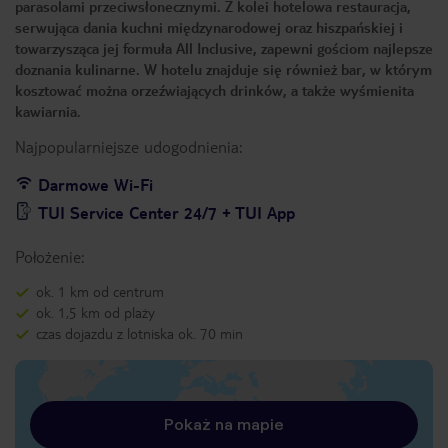
parasolami przeciwsłonecznymi. Z kolei hotelowa restauracja,
serwująca dania kuchni międzynarodowej oraz hiszpańskiej i
towarzysząca jej formuła All Inclusive, zapewni gościom najlepsze
doznania kulinarne. W hotelu znajduje się również bar, w którym
kosztować można orzeźwiających drinków, a także wyśmienita
kawiarnia.
Najpopularniejsze udogodnienia:
Darmowe Wi-Fi
TUI Service Center 24/7 + TUI App
Położenie:
ok. 1 km od centrum
ok. 1,5 km od plaży
czas dojazdu z lotniska ok. 70 min
Pokaż na mapie