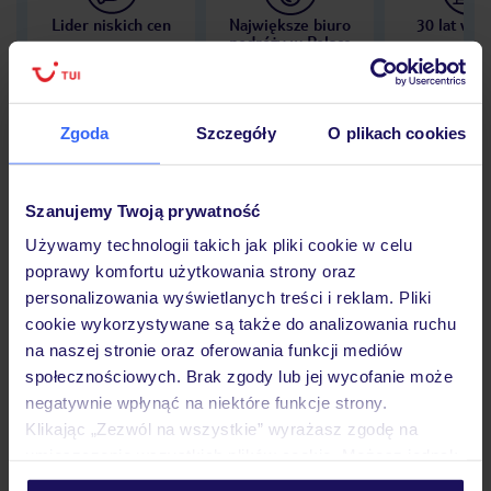
Lider niskich cen
Największe biuro
30 lat w P
podróży w Polsce
Zgoda
Szczegóły
O plikach cookies
Hotel
Szanujemy Twoją prywatność
Używamy technologii takich jak pliki cookie w celu
Opinie
poprawy komfortu użytkowania strony oraz
personalizowania wyświetlanych treści i reklam. Pliki
cookie wykorzystywane są także do analizowania ruchu
Pokoje
na naszej stronie oraz oferowania funkcji mediów
społecznościowych. Brak zgody lub jej wycofanie może
negatywnie wpłynąć na niektóre funkcje strony.
Wyżywienie
Klikając „Zezwól na wszystkie” wyrażasz zgodę na
umieszczenie wszystkich plików cookie. Możesz jednak
personalizować swój wybór wchodząc w zakładkę