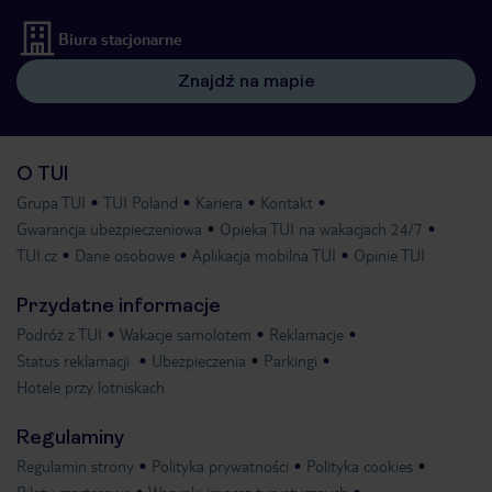
Biura stacjonarne
Znajdź na mapie
O TUI
Grupa TUI
TUI Poland
Kariera
Kontakt
Gwarancja ubezpieczeniowa
Opieka TUI na wakacjach 24/7
TUI.cz
Dane osobowe
Aplikacja mobilna TUI
Opinie TUI
Przydatne informacje
Podróż z TUI
Wakacje samolotem
Reklamacje
Status reklamacji
Ubezpieczenia
Parkingi
Hotele przy lotniskach
Regulaminy
Regulamin strony
Polityka prywatności
Polityka cookies